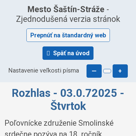
Mesto Šaštín-Stráže
-
Zjednodušená verzia stránok
Prepnúť na štandardný web
Späť na úvod
Nastavenie veľkosti písma
—
+
Rozhlas - 03.0.72025 -
Štvrtok
Poľovnícke združenie Smolinské
srdečne pozýva na 18. ročník