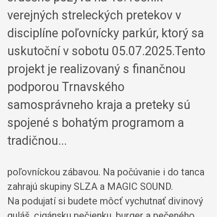
verejných streleckých pretekov v
disciplíne poľovnícky parkúr, ktorý sa
uskutoční v sobotu 05.07.2025.Tento
projekt je realizovaný s finančnou
podporou Trnavského
samosprávneho kraja a preteky sú
spojené s bohatým programom a
tradičnou...
poľovníckou zábavou. Na počúvanie i do tanca
zahrajú skupiny SLZA a MAGIC SOUND.
Na podujatí si budete môcť vychutnať divinový
guláš, cigánsku pečienku, burger a pečeného