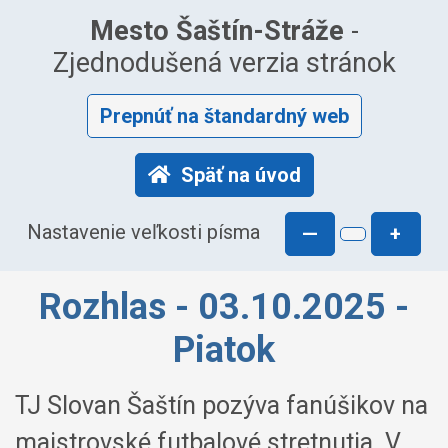
Mesto Šaštín-Stráže
-
Zjednodušená verzia stránok
Prepnúť na štandardný web
Späť na úvod
Nastavenie veľkosti písma
—
+
Rozhlas - 03.10.2025 -
Piatok
TJ Slovan Šaštín pozýva fanúšikov na
majstrovské futbalové stretnutia. V