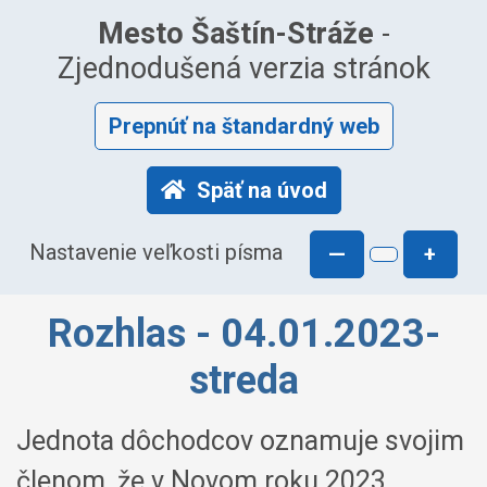
Mesto Šaštín-Stráže
-
Zjednodušená verzia stránok
Prepnúť na štandardný web
Späť na úvod
Nastavenie veľkosti písma
—
+
Rozhlas - 04.01.2023-
streda
Jednota dôchodcov oznamuje svojim
členom, že v Novom roku 2023