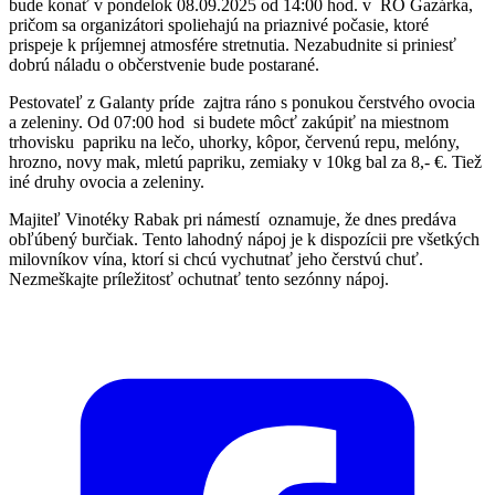
bude konať v pondelok 08.09.2025 od 14:00 hod. v RO Gazárka,
pričom sa organizátori spoliehajú na priaznivé počasie, ktoré
prispeje k príjemnej atmosfére stretnutia. Nezabudnite si priniesť
dobrú náladu o občerstvenie bude postarané.
Pestovateľ z Galanty príde zajtra ráno s ponukou čerstvého ovocia
a zeleniny. Od 07:00 hod si budete môcť zakúpiť na miestnom
trhovisku papriku na lečo, uhorky, kôpor, červenú repu, melóny,
hrozno, novy mak, mletú papriku, zemiaky v 10kg bal za 8,- €. Tiež
iné druhy ovocia a zeleniny.
Majiteľ Vinotéky Rabak pri námestí oznamuje, že dnes predáva
obľúbený burčiak. Tento lahodný nápoj je k dispozícii pre všetkých
milovníkov vína, ktorí si chcú vychutnať jeho čerstvú chuť.
Nezmeškajte príležitosť ochutnať tento sezónny nápoj.