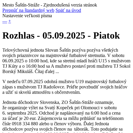
Mesto Šaštín-Stráže
- Zjednodušená verzia stránok
Prepnúť na štandardný web
Späť na úvod
Nastavenie veľkosti písma
—
+
Rozhlas - 05.09.2025 - Piatok
Telovýchovná jednota Slovan Šaštín pozýva pozýva všetkých
svojich priaznivcov na majstrovské futbalové stretnutia. V sobotu
06.09.2025 o 10:00 hod, kde sa stretnú mladí hráči U15 s mužstvom
TJ Kúty a o 16:00 hod sa A mužstvo postaví proti mužstvu TJ Sokol
Borský Mikuláš. Čítaj ďalej ...
V nedeľu 07.09.2025 odohrá mužstvo U19 majstrovský futbalový
zápas s mužstvom TJ Radošovce. Príďte povzbudiť svojich hráčov
a užiť si skvelú atmosféru s občerstvením.
Jednota dôchodcov Slovenska, ZO Šaštín-Stráže oznamuje,
že organizuje výlet na Svatý Kopeček pri Olomouci v sobotu
6. septembra 2025. Odchod je naplánovaný na 6:00 hod a cena
za účasť je 20 eur. Záujemcovia sa môžu prihlásiť na telefónnom
čísle 0918 334 880 alebo u členov výboru. Ďalej Jednota
dôchodcov pozýva svojich členov na táborák. Toto podujatie sa