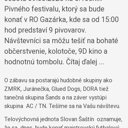
Pivného festivalu, ktorý sa bude
konať v RO Gazárka, kde sa od 15:00
hod predstaví 9 pivovarov.
Návštevníci sa môžu tešiť na bohaté
občerstvenie, kolotoče, 9D kino a
hodnotnú tombolu. Čítaj ďalej ...
O zábavu sa postarajú hudobné skupiny ako
ZMRK, Juránečka, Glued Dogs, DORA tiež
tanečná skupina Šands a na záver vystúpi
skupina AC / TN. Tešíme sa na Vašu návštevu.
Telovýchovná jednota Slovan Šaštín oznamuje,
že sa dnes bude konať majstrovský futbalový