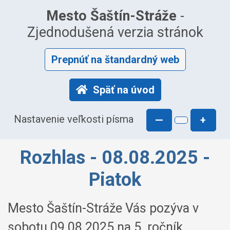
Mesto Šaštín-Stráže
-
Zjednodušená verzia stránok
Prepnúť na štandardný web
Späť na úvod
Nastavenie veľkosti písma
—
+
Rozhlas - 08.08.2025 -
Piatok
Mesto Šaštín-Stráže Vás pozýva v
sobotu 09.08.2025 na 5. ročník