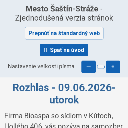
Mesto Šaštín-Stráže
-
Zjednodušená verzia stránok
Prepnúť na štandardný web
Späť na úvod
Nastavenie veľkosti písma
—
+
Rozhlas - 09.06.2026-
utorok
Firma Bioaspa so sídlom v Kútoch,
Hollého 406, vás pozýva na samozber