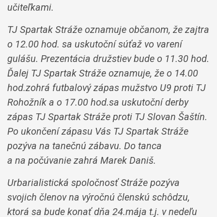
učiteľkami.
TJ Spartak Stráže oznamuje občanom, že zajtra
o 12.00 hod. sa uskutoční súťaž vo varení
gulášu. Prezentácia družstiev bude o 11.30 hod.
Ďalej TJ Spartak Stráže oznamuje, že o 14.00
hod.zohrá futbalový zápas mužstvo U9 proti TJ
Rohožník a o 17.00 hod.sa uskutoční derby
zápas TJ Spartak Stráže proti TJ Slovan Šaštín.
Po ukončení zápasu Vás TJ Spartak Stráže
pozýva na tanečnú zábavu. Do tanca
a na počúvanie zahrá Marek Daniš.
Urbarialistická spoločnosť Stráže pozýva
svojich členov na výročnú členskú schôdzu,
ktorá sa bude konať dňa 24.mája t.j. v nedeľu