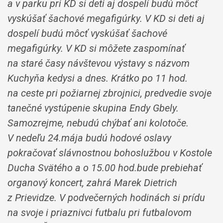
a v parku pri KD si deti aj dospelí budú môcť
vyskúšať šachové megafigúrky. V KD si deti aj
dospelí budú môcť vyskúšať šachové
megafigúrky. V KD si môžete zaspomínať
na staré časy návštevou výstavy s názvom
Kuchyňa kedysi a dnes. Krátko po 11 hod.
na ceste pri požiarnej zbrojnici, predvedie svoje
tanečné vystúpenie skupina Endy Gbely.
Samozrejme, nebudú chýbať ani kolotoče.
V nedeľu 24.mája budú hodové oslavy
pokračovať slávnostnou bohoslužbou v Kostole
Ducha Svätého a o 15.00 hod.bude prebiehať
organový koncert, zahrá Marek Dietrich
z Prievidze. V podvečerných hodinách si prídu
na svoje i priaznivci futbalu pri futbalovom