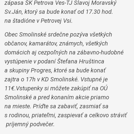
zápasa ŠK Petrova Ves-TJ Slavoj Moravský
Sv.Ján, ktorý sa bude konať od 17.30 hod.
na štadióne v Petrovej Vsi.
Obec Smolinské srdečne pozýva všetkých
občanov, kamarátov, známych, všetkých
domácich aj cezpoľných na zábavno-hudobné
vystúpenie v podaní Štefana Hruštinca
a skupiny Progres, ktoré sa bude konať
zajtra o 17h v KD Smolinské. Vstupné je
11€.Vstupenky si môžete zakúpiť na OÚ
Smolinské
a pred konaním akcie priamo
na mieste.
Príďte sa zabaviť, zasmiať sa
s rodinou, priateľmi, zaspievať a celkovo stráviť
príjemný podvečer.