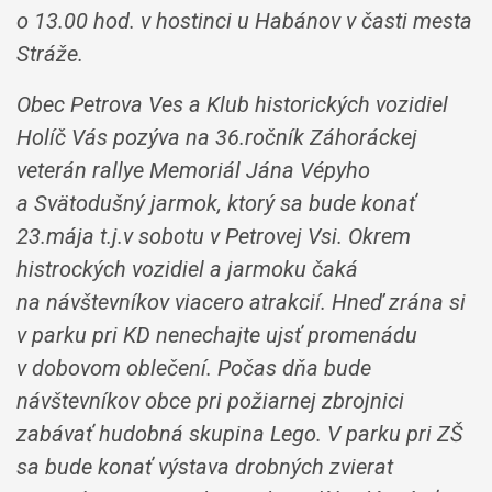
o 13.00 hod. v hostinci u Habánov v časti mesta
Stráže.
Obec Petrova Ves a Klub historických vozidiel
Holíč Vás pozýva na 36.ročník Záhoráckej
veterán rallye Memoriál Jána Vépyho
a Svätodušný jarmok, ktorý sa bude konať
23.mája t.j.v sobotu v Petrovej Vsi. Okrem
histrockých vozidiel a jarmoku čaká
na návštevníkov viacero atrakcií. Hneď zrána si
v parku pri KD nenechajte ujsť promenádu
v dobovom oblečení. Počas dňa bude
návštevníkov obce pri požiarnej zbrojnici
zabávať hudobná skupina Lego. V parku pri ZŠ
sa bude konať výstava drobných zvierat