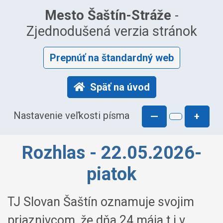
Mesto Šaštín-Stráže
-
Zjednodušená verzia stránok
Prepnúť na štandardný web
Späť na úvod
Nastavenie veľkosti písma
—
+
Rozhlas - 22.05.2026-
piatok
TJ Slovan Šaštín oznamuje svojim
priaznivcom, že dňa 24.mája t.j.v