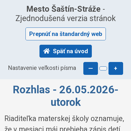
Mesto Šaštín-Stráže
-
Zjednodušená verzia stránok
Prepnúť na štandardný web
Späť na úvod
Nastavenie veľkosti písma
—
+
Rozhlas - 26.05.2026-
utorok
Riaditeľka materskej školy oznamuje,
že v mesiaci máj prebieha zápis detí