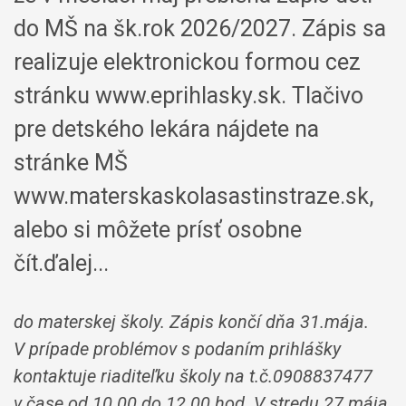
do MŠ na šk.rok 2026/2027. Zápis sa
realizuje elektronickou formou cez
stránku www.eprihlasky.sk. Tlačivo
pre detského lekára nájdete na
stránke MŠ
www.materskaskolasastinstraze.sk,
alebo si môžete prísť osobne
čít.ďalej...
do materskej školy. Zápis končí dňa 31.mája.
V prípade problémov s podaním prihlášky
kontaktuje riaditeľku školy na t.č.0908837477
v čase od 10.00 do 12.00 hod. V stredu 27.mája