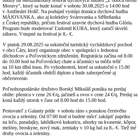
hudby na Medzinárodný festival dychových hudieb „Z oboch brehú
Moravy“, ktorý sa bude konať v sobotu 30.08.2025 o 14:00 hod
v Amfiteátri Holíč. Na podujatí vystúpi domáca dychová hudba
MÁJOVANKA, ako aj kolektívy Svárovanka a Stříbrňanka
z Českej republiky, pričom festival uzavrie dychová hudba Glória.
Program bude moderovať Ľudomil KUBA, ktorý zaručí skvelú
zábavu. Vstupné na festival je 8,- €.
V piatok 29.08.2025 sa uskutoční turistický vychádzkový pochod
v obci Čáry, ktorý organizuje obec v spolupráci s Jednotou
dôchodcov a Poľovníckym združením. Registrácia začína od 8.00
do 10.00 hod na Poľovníckej chate a účastníci sa môžu tešiť
na 10 km dlhú trasu. Po vyhodnotení, ktoré sa uskutoční o 15.00
hod, každý účastník obdrží diplom a bude zabezpečené aj
občerstvenie.
Poľnohospodárske družstvo Borský Mikuláš ponúka na predaj
obilie: pšenicu v cene 26 €/q, jačmeň a ovos v cene 24 €/q. Predaj sa
koná každý utorok v čase od 8.00 hod do 15.00 hod.
Pestovateľ z Galanty príde v sobotu ráno s ponukou čerstvého
ovocia a zeleniny. Od 07:00 hod si budete môcť zakúpiť papriku
na lečo, paradajky, lahôdkovú kukuricu, uhorky na kvasenie, kôpor,
melóny, broskyne, nový mak, zemiaky v 10 kg bal za 8,- €. Tiež iné
druhy ovocia a zeleniny.