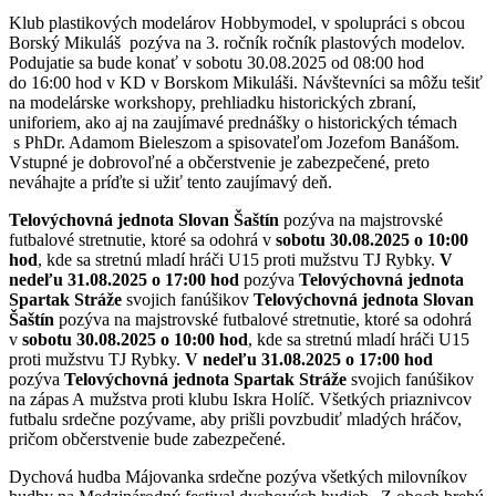
Klub plastikových modelárov Hobbymodel, v spolupráci s obcou
Borský Mikuláš pozýva na 3. ročník ročník plastových modelov.
Podujatie sa bude konať v sobotu 30.08.2025 od 08:00 hod
do 16:00 hod v KD v Borskom Mikuláši. Návštevníci sa môžu tešiť
na modelárske workshopy, prehliadku historických zbraní,
uniforiem, ako aj na zaujímavé prednášky o historických témach
s PhDr. Adamom Bieleszom a spisovateľom Jozefom Banášom.
Vstupné je dobrovoľné a občerstvenie je zabezpečené, preto
neváhajte a príďte si užiť tento zaujímavý deň.
Telovýchovná jednota Slovan Šaštín
pozýva na majstrovské
futbalové stretnutie, ktoré sa odohrá v
sobotu 30.08.2025 o 10:00
hod
, kde sa stretnú mladí hráči U15 proti mužstvu TJ Rybky.
V
nedeľu 31.08.2025 o 17:00 hod
pozýva
Telovýchovná jednota
Spartak Stráže
svojich fanúšikov
Telovýchovná jednota Slovan
Šaštín
pozýva na majstrovské futbalové stretnutie, ktoré sa odohrá
v
sobotu 30.08.2025 o 10:00 hod
, kde sa stretnú mladí hráči U15
proti mužstvu TJ Rybky.
V nedeľu 31.08.2025 o 17:00 hod
pozýva
Telovýchovná jednota Spartak Stráže
svojich fanúšikov
na zápas A mužstva proti klubu Iskra Holíč. Všetkých priaznivcov
futbalu srdečne pozývame, aby prišli povzbudiť mladých hráčov,
pričom občerstvenie bude zabezpečené.
Dychová hudba Májovanka srdečne pozýva všetkých milovníkov