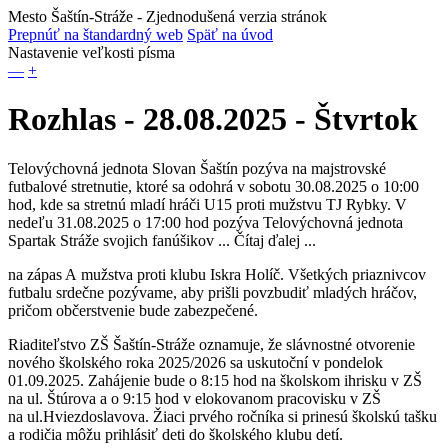
Mesto Šaštín-Stráže
- Zjednodušená verzia stránok
Prepnúť na štandardný web
Späť na úvod
Nastavenie veľkosti písma
—
+
Rozhlas - 28.08.2025 - Štvrtok
Telovýchovná jednota Slovan Šaštín pozýva na majstrovské
futbalové stretnutie, ktoré sa odohrá v sobotu 30.08.2025 o 10:00
hod, kde sa stretnú mladí hráči U15 proti mužstvu TJ Rybky. V
nedeľu 31.08.2025 o 17:00 hod pozýva Telovýchovná jednota
Spartak Stráže svojich fanúšikov ... Čítaj ďalej ...
na zápas A mužstva proti klubu Iskra Holíč. Všetkých priaznivcov
futbalu srdečne pozývame, aby prišli povzbudiť mladých hráčov,
pričom občerstvenie bude zabezpečené.
Riaditeľstvo ZŠ Šaštín-Stráže oznamuje, že slávnostné otvorenie
nového školského roka 2025/2026 sa uskutoční v pondelok
01.09.2025. Zahájenie bude o 8:15 hod na školskom ihrisku v ZŠ
na ul. Štúrova a o 9:15 hod v elokovanom pracovisku v ZŠ
na ul.Hviezdoslavova. Žiaci prvého ročníka si prinesú školskú tašku
a rodičia môžu prihlásiť deti do školského klubu detí.