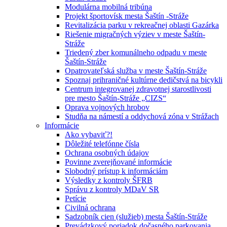
Modulárna mobilná tribúna
Projekt športovísk mesta Šaštín -Stráže
Revitalizácia parku v rekreačnej oblasti Gazárka
Riešenie migračných výziev v meste Šaštín-
Stráže
Triedený zber komunálneho odpadu v meste
Šaštín-Stráže
Opatrovateľská služba v meste Šaštín-Stráže
Spoznaj prihraničné kultúrne dedičstvá na bicykli
Centrum integrovanej zdravotnej starostlivosti
pre mesto Šaštín-Stráže „CIZS“
Oprava vojnových hrobov
Studňa na námestí a oddychová zóna v Strážach
Informácie
Ako vybaviť?!
Dôležité telefónne čísla
Ochrana osobných údajov
Povinne zverejňované informácie
Slobodný prístup k informáciám
Výsledky z kontroly ŠFRB
Správu z kontroly MDaV SR
Petície
Civilná ochrana
Sadzobník cien (služieb) mesta Šaštín-Stráže
Prevádzkový poriadok dočasného parkovania