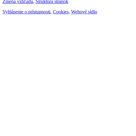
Zmena vzhľadu
,
Štruktúra stránok
Vyhlásenie o prístupnosti
,
Cookies
,
Webové sídlo