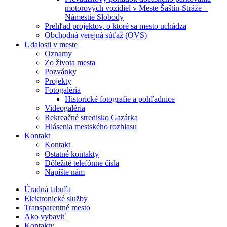
motorových vozidiel v Meste Šaštín-Stráže –
Námestie Slobody
Prehľad projektov, o ktoré sa mesto uchádza
Obchodná verejná súťaž (OVS)
Udalosti v meste
Oznamy
Zo života mesta
Pozvánky
Projekty
Fotogaléria
Historické fotografie a pohľadnice
Videogaléria
Rekreačné stredisko Gazárka
Hlásenia mestského rozhlasu
Kontakt
Kontakt
Ostatné kontakty
Dôležité telefónne čísla
Napíšte nám
Úradná tabuľa
Elektronické služby
Transparentné mesto
Ako vybaviť
Kontakty