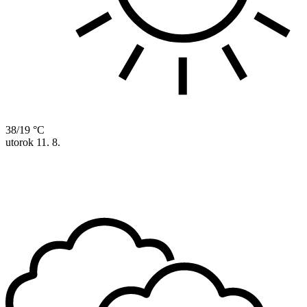
38/19 °C
utorok
11. 8.