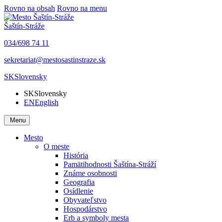
Rovno na obsah
Rovno na menu
Šaštín-Stráže
034/698 74 11
sekretariat@mestosastinstraze.sk
SK
Slovensky
SK
Slovensky
EN
English
Menu
Mesto
O meste
História
Pamätihodnosti Šaštína-Stráží
Známe osobnosti
Geografia
Osídlenie
Obyvateľstvo
Hospodárstvo
Erb a symboly mesta