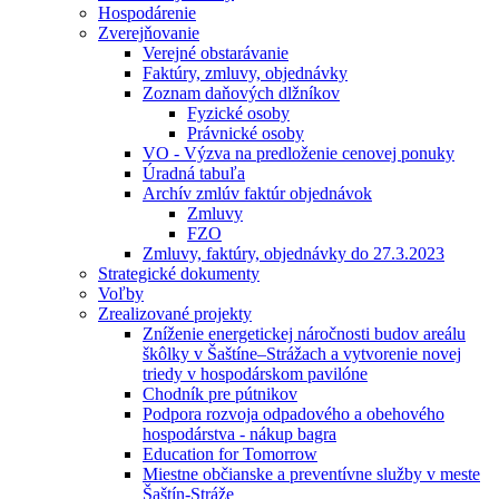
Hospodárenie
Zverejňovanie
Verejné obstarávanie
Faktúry, zmluvy, objednávky
Zoznam daňových dlžníkov
Fyzické osoby
Právnické osoby
VO - Výzva na predloženie cenovej ponuky
Úradná tabuľa
Archív zmlúv faktúr objednávok
Zmluvy
FZO
Zmluvy, faktúry, objednávky do 27.3.2023
Strategické dokumenty
Voľby
Zrealizované projekty
Zníženie energetickej náročnosti budov areálu
škôlky v Šaštíne–Strážach a vytvorenie novej
triedy v hospodárskom pavilóne
Chodník pre pútnikov
Podpora rozvoja odpadového a obehového
hospodárstva - nákup bagra
Education for Tomorrow
Miestne občianske a preventívne služby v meste
Šaštín-Stráže