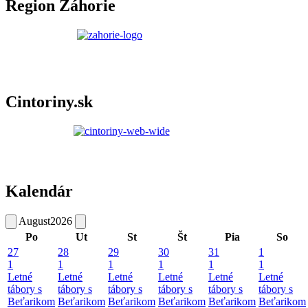
Region Záhorie
Cintoriny.sk
Kalendár
August
2026
Po
Ut
St
Št
Pia
So
27
28
29
30
31
1
1
1
1
1
1
1
Letné
Letné
Letné
Letné
Letné
Letné
tábory s
tábory s
tábory s
tábory s
tábory s
tábory s
Beťarikom
Beťarikom
Beťarikom
Beťarikom
Beťarikom
Beťarikom