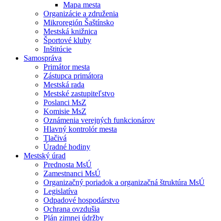
Mapa mesta
Organizácie a združenia
Mikroregión Šaštínsko
Mestská knižnica
Športové kluby
Inštitúcie
Samospráva
Primátor mesta
Zástupca primátora
Mestská rada
Mestské zastupiteľstvo
Poslanci MsZ
Komisie MsZ
Oznámenia verejných funkcionárov
Hlavný kontrolór mesta
Tlačivá
Úradné hodiny
Mestský úrad
Prednosta MsÚ
Zamestnanci MsÚ
Organizačný poriadok a organizačná štruktúra MsÚ
Legislatíva
Odpadové hospodárstvo
Ochrana ovzdušia
Plán zimnej údržby