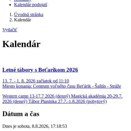
Kalendár podujatí
Úvodná stránka
Kalendár
Vytlačiť
Kalendár
Letné tábory s Beťarikom 2026
13. 7. - 1. 8. 2026 začiatok od 11:10
Miesto konania:
Centrum voľného času Beťárik - Šaštín - Stráže
Western camp 13-17.7 2026 (denný) Magická akadémia 20-29.7.
2026 (denný) Tábor Planinka 27.7.-1.8.2026 (pobytový)
Dátum a čas
Dnes je
sobota
,
8.8.2026
,
17:18:53