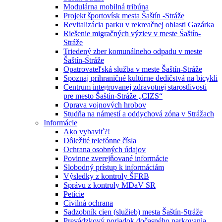
Modulárna mobilná tribúna
Projekt športovísk mesta Šaštín -Stráže
Revitalizácia parku v rekreačnej oblasti Gazárka
Riešenie migračných výziev v meste Šaštín-
Stráže
Triedený zber komunálneho odpadu v meste
Šaštín-Stráže
Opatrovateľská služba v meste Šaštín-Stráže
Spoznaj prihraničné kultúrne dedičstvá na bicykli
Centrum integrovanej zdravotnej starostlivosti
pre mesto Šaštín-Stráže „CIZS“
Oprava vojnových hrobov
Studňa na námestí a oddychová zóna v Strážach
Informácie
Ako vybaviť?!
Dôležité telefónne čísla
Ochrana osobných údajov
Povinne zverejňované informácie
Slobodný prístup k informáciám
Výsledky z kontroly ŠFRB
Správu z kontroly MDaV SR
Petície
Civilná ochrana
Sadzobník cien (služieb) mesta Šaštín-Stráže
Prevádzkový poriadok dočasného parkovania