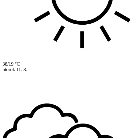
38/19 °C
utorok
11. 8.