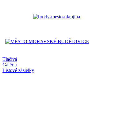
Tlačivá
Galéria
Listové zásielky