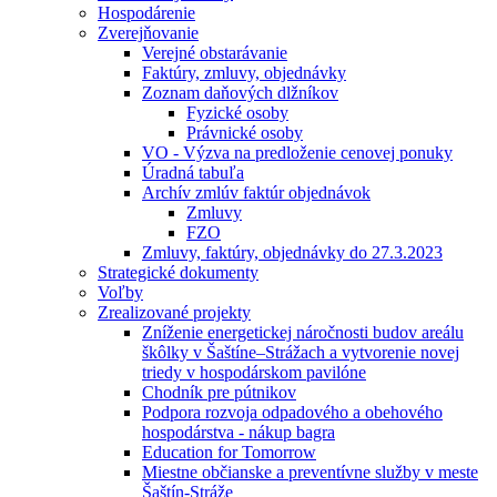
Hospodárenie
Zverejňovanie
Verejné obstarávanie
Faktúry, zmluvy, objednávky
Zoznam daňových dlžníkov
Fyzické osoby
Právnické osoby
VO - Výzva na predloženie cenovej ponuky
Úradná tabuľa
Archív zmlúv faktúr objednávok
Zmluvy
FZO
Zmluvy, faktúry, objednávky do 27.3.2023
Strategické dokumenty
Voľby
Zrealizované projekty
Zníženie energetickej náročnosti budov areálu
škôlky v Šaštíne–Strážach a vytvorenie novej
triedy v hospodárskom pavilóne
Chodník pre pútnikov
Podpora rozvoja odpadového a obehového
hospodárstva - nákup bagra
Education for Tomorrow
Miestne občianske a preventívne služby v meste
Šaštín-Stráže