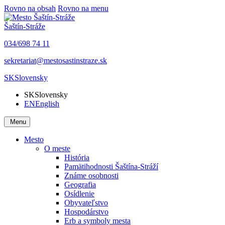
Rovno na obsah
Rovno na menu
Šaštín-Stráže
034/698 74 11
sekretariat@mestosastinstraze.sk
SK
Slovensky
SK
Slovensky
EN
English
Menu
Mesto
O meste
História
Pamätihodnosti Šaštína-Stráží
Známe osobnosti
Geografia
Osídlenie
Obyvateľstvo
Hospodárstvo
Erb a symboly mesta