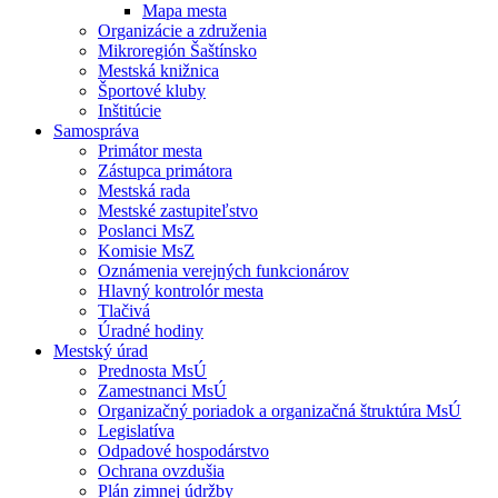
Mapa mesta
Organizácie a združenia
Mikroregión Šaštínsko
Mestská knižnica
Športové kluby
Inštitúcie
Samospráva
Primátor mesta
Zástupca primátora
Mestská rada
Mestské zastupiteľstvo
Poslanci MsZ
Komisie MsZ
Oznámenia verejných funkcionárov
Hlavný kontrolór mesta
Tlačivá
Úradné hodiny
Mestský úrad
Prednosta MsÚ
Zamestnanci MsÚ
Organizačný poriadok a organizačná štruktúra MsÚ
Legislatíva
Odpadové hospodárstvo
Ochrana ovzdušia
Plán zimnej údržby