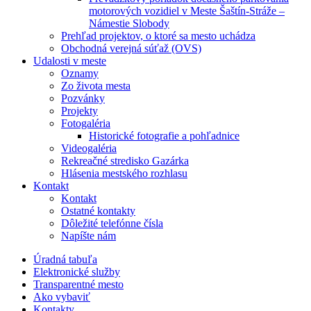
motorových vozidiel v Meste Šaštín-Stráže –
Námestie Slobody
Prehľad projektov, o ktoré sa mesto uchádza
Obchodná verejná súťaž (OVS)
Udalosti v meste
Oznamy
Zo života mesta
Pozvánky
Projekty
Fotogaléria
Historické fotografie a pohľadnice
Videogaléria
Rekreačné stredisko Gazárka
Hlásenia mestského rozhlasu
Kontakt
Kontakt
Ostatné kontakty
Dôležité telefónne čísla
Napíšte nám
Úradná tabuľa
Elektronické služby
Transparentné mesto
Ako vybaviť
Kontakty