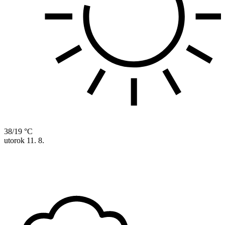
38/19 °C
utorok
11. 8.