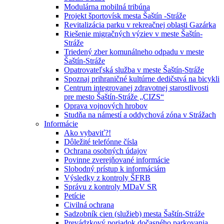
Modulárna mobilná tribúna
Projekt športovísk mesta Šaštín -Stráže
Revitalizácia parku v rekreačnej oblasti Gazárka
Riešenie migračných výziev v meste Šaštín-
Stráže
Triedený zber komunálneho odpadu v meste
Šaštín-Stráže
Opatrovateľská služba v meste Šaštín-Stráže
Spoznaj prihraničné kultúrne dedičstvá na bicykli
Centrum integrovanej zdravotnej starostlivosti
pre mesto Šaštín-Stráže „CIZS“
Oprava vojnových hrobov
Studňa na námestí a oddychová zóna v Strážach
Informácie
Ako vybaviť?!
Dôležité telefónne čísla
Ochrana osobných údajov
Povinne zverejňované informácie
Slobodný prístup k informáciám
Výsledky z kontroly ŠFRB
Správu z kontroly MDaV SR
Petície
Civilná ochrana
Sadzobník cien (služieb) mesta Šaštín-Stráže
Prevádzkový poriadok dočasného parkovania