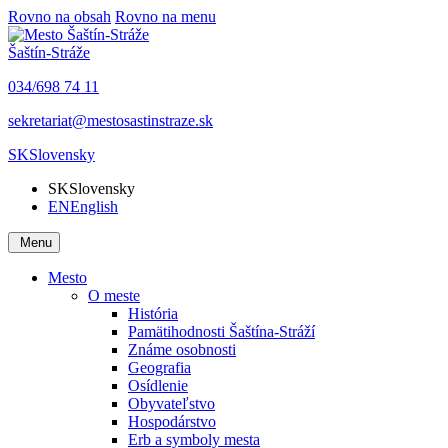
Rovno na obsah
Rovno na menu
Šaštín-Stráže
034/698 74 11
sekretariat@mestosastinstraze.sk
SK
Slovensky
SK
Slovensky
EN
English
Menu
Mesto
O meste
História
Pamätihodnosti Šaštína-Stráží
Známe osobnosti
Geografia
Osídlenie
Obyvateľstvo
Hospodárstvo
Erb a symboly mesta