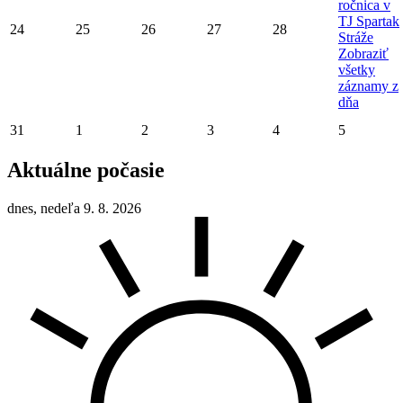
ročnica v
TJ Spartak
24
25
26
27
28
Stráže
Zobraziť
všetky
záznamy z
dňa
31
1
2
3
4
5
Aktuálne počasie
dnes, nedeľa 9. 8. 2026