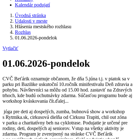
Kalendár podujatí
Úvodná stránka
Udalosti v meste
Hlásenia mestského rozhlasu
Rozhlas
01.06.2026-pondelok
Vytlačiť
01.06.2026-pondelok
CVČ Beťárik oznamuje občanom, že dňa 5.júna t.j. v piatok sa v
parku pri Bazilike uskutoční 10.ročník minifestivalu Deň zdravia a
pohybu. Návštevníci sa môžu od 15.00 hod. zastaviť na Zdravých
trhoch, kde budú ochutnávky zdarma. Súčasťou programu bude aj
workshop kváskovania čít.ďalej...
jóga pre deti aj dospelých, zumba, bubnová show a workshop
s Rytmika.sk, cirkusová dielňa od Cirkusu Trapiti, chil out zóna
v parku a charitatívny beh na cyklotrase. Podujatie je určené pre
rodiny, deti, dospelých aj seniorov. Vstup na všetky aktivity je
zdarma. Program je zverejnený na stránke CVČ Beťárik