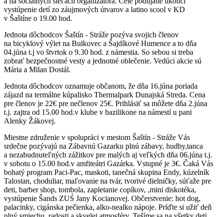
a na sociálnych sieťach organizátora. Celé podujatie ukončí
vystúpenie detí zo záujmových útvarov a latino scool v KD
v Šaštíne o 19.00 hod.
Jednota dôchodcov Šaštín - Stráže pozýva svojich členov
na bicyklový výlet na Bulkovec a Šajdíkové Humence a to dňa
04.júna t.j vo štvrtok o 9.30 hod. z námestia. So sebou si treba
zobrať bezpečnostné vesty a jednotné oblečenie. Vedúci akcie sú
Mária a Milan Dostál.
Jednota dôchodcov oznamuje občanom, že dňa 16.júna poriada
zájazd na termálne kúpalisko Thermalpark Dunajská Streda. Cena
pre členov je 22€ pre nečlenov 25€. Prihlásiť sa môžete dňa 2.júna
t.j. zajtra od 15.00 hod.v klube v bazilikone na námestí u pani
Alenky Žákovej.
Miestne združenie v spolupráci v mestom Šaštín - Stráže Vás
srdečne pozývajú na Zábavnú Gazarku plnú zábavy, hudby,tanca
a nezabudnuteľných zážitkov pre malých aj veľkých dňa 06.júna t.j.
v sobotu o 15.00 hod.v amfiteátri Gazárka. Vstupné je 3€. Čaká Vás
bohatý program Paci-Pac, maskoti, tanečná skupina Endy, kúzelník
Talostan, choduliar, maľovanie na tvár, tvorivé dielničky, súťaže pre
deti, barber shop, tombola, zapletanie copíkov, ,mini diskotéka,
vystúpenie Šands ZUŚ Jany Kocianovej. Občerstvenie: hot dog,
palacinky, cigánska pečienka, alko-nealko nápoje. Príďte si užiť deň
plný smiechu, radosti a skvelej atmosféry. Tešíme sa na všetky deti,