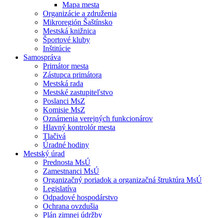
Mapa mesta
Organizácie a združenia
Mikroregión Šaštínsko
Mestská knižnica
Športové kluby
Inštitúcie
Samospráva
Primátor mesta
Zástupca primátora
Mestská rada
Mestské zastupiteľstvo
Poslanci MsZ
Komisie MsZ
Oznámenia verejných funkcionárov
Hlavný kontrolór mesta
Tlačivá
Úradné hodiny
Mestský úrad
Prednosta MsÚ
Zamestnanci MsÚ
Organizačný poriadok a organizačná štruktúra MsÚ
Legislatíva
Odpadové hospodárstvo
Ochrana ovzdušia
Plán zimnej údržby