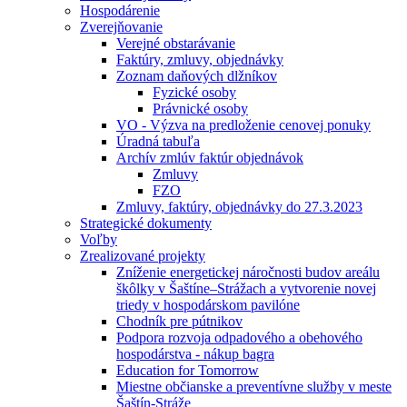
Hospodárenie
Zverejňovanie
Verejné obstarávanie
Faktúry, zmluvy, objednávky
Zoznam daňových dlžníkov
Fyzické osoby
Právnické osoby
VO - Výzva na predloženie cenovej ponuky
Úradná tabuľa
Archív zmlúv faktúr objednávok
Zmluvy
FZO
Zmluvy, faktúry, objednávky do 27.3.2023
Strategické dokumenty
Voľby
Zrealizované projekty
Zníženie energetickej náročnosti budov areálu
škôlky v Šaštíne–Strážach a vytvorenie novej
triedy v hospodárskom pavilóne
Chodník pre pútnikov
Podpora rozvoja odpadového a obehového
hospodárstva - nákup bagra
Education for Tomorrow
Miestne občianske a preventívne služby v meste
Šaštín-Stráže