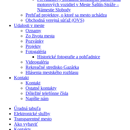
motorových vozidiel v Meste Šaštín-Stráže –
Námestie Slobody
Prehľad projektov, o ktoré sa mesto uchádza
Obchodná verejná súťaž (OVS)
Udalosti v meste
Oznamy
Zo života mesta
Pozvánky
Projekty
Fotogaléria
Historické fotografie a pohľadnice
Videogaléria
Rekreačné stredisko Gazárka
Hlásenia mestského rozhlasu
Kontakt
Kontakt
Ostatné kontakty
Dôležité telefónne čísla
Napíšte nám
Úradná tabuľa
Elektronické služby
Transparentné mesto
Ako vybaviť
Kontakty