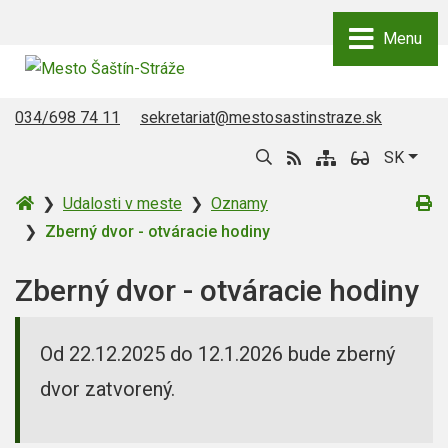
Rovno na obsah
Rovno na menu
Menu
Šaštín-Stráže
034/698 74 11
sekretariat@mestosastinstraze.sk
Slove
SK
Úvodná
Vy
Udalosti v meste
Oznamy
stránka
Zberný dvor - otváracie hodiny
Zberný dvor - otváracie hodiny
Od 22.12.2025 do 12.1.2026 bude zberný
dvor zatvorený.