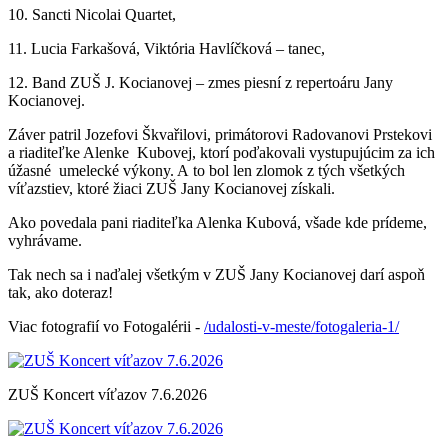
10. Sancti Nicolai Quartet,
11. Lucia Farkašová, Viktória Havlíčková – tanec,
12. Band ZUŠ J. Kocianovej – zmes piesní z repertoáru Jany
Kocianovej.
Záver patril Jozefovi Škvařilovi, primátorovi Radovanovi Prstekovi
a riaditeľke Alenke Kubovej, ktorí poďakovali vystupujúcim za ich
úžasné umelecké výkony. A to bol len zlomok z tých všetkých
víťazstiev, ktoré žiaci ZUŠ Jany Kocianovej získali.
Ako povedala pani riaditeľka Alenka Kubová, všade kde prídeme,
vyhrávame.
Tak nech sa i naďalej všetkým v ZUŠ Jany Kocianovej darí aspoň
tak, ako doteraz!
Viac fotografií vo Fotogalérii -
/udalosti-v-meste/fotogaleria-1/
ZUŠ Koncert víťazov 7.6.2026