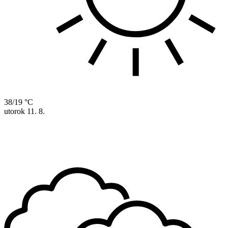
38/19 °C
utorok
11. 8.