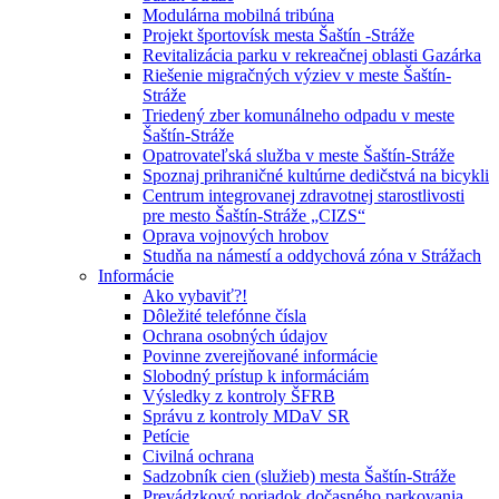
Modulárna mobilná tribúna
Projekt športovísk mesta Šaštín -Stráže
Revitalizácia parku v rekreačnej oblasti Gazárka
Riešenie migračných výziev v meste Šaštín-
Stráže
Triedený zber komunálneho odpadu v meste
Šaštín-Stráže
Opatrovateľská služba v meste Šaštín-Stráže
Spoznaj prihraničné kultúrne dedičstvá na bicykli
Centrum integrovanej zdravotnej starostlivosti
pre mesto Šaštín-Stráže „CIZS“
Oprava vojnových hrobov
Studňa na námestí a oddychová zóna v Strážach
Informácie
Ako vybaviť?!
Dôležité telefónne čísla
Ochrana osobných údajov
Povinne zverejňované informácie
Slobodný prístup k informáciám
Výsledky z kontroly ŠFRB
Správu z kontroly MDaV SR
Petície
Civilná ochrana
Sadzobník cien (služieb) mesta Šaštín-Stráže
Prevádzkový poriadok dočasného parkovania