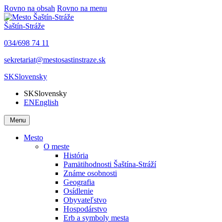
Rovno na obsah
Rovno na menu
Šaštín-Stráže
034/698 74 11
sekretariat@mestosastinstraze.sk
SK
Slovensky
SK
Slovensky
EN
English
Menu
Mesto
O meste
História
Pamätihodnosti Šaštína-Stráží
Známe osobnosti
Geografia
Osídlenie
Obyvateľstvo
Hospodárstvo
Erb a symboly mesta