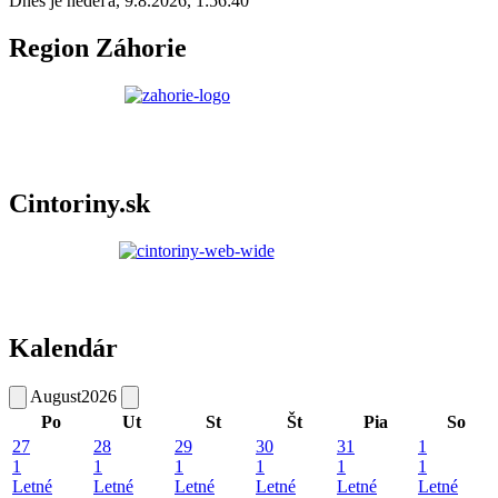
Dnes je
nedeľa
,
9.8.2026
,
1:56:40
Region Záhorie
Cintoriny.sk
Kalendár
August
2026
Po
Ut
St
Št
Pia
So
27
28
29
30
31
1
1
1
1
1
1
1
Letné
Letné
Letné
Letné
Letné
Letné