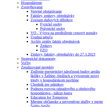
Hospodárenie
Zverejňovanie
Verejné obstarávanie
Faktúry, zmluvy, objednávky
Zoznam daňových dlžníkov
Fyzické osoby
Právnické osoby
VO - Výzva na predloženie cenovej ponuky
Úradná tabuľa
Archív zmlúv faktúr objednávok
Zmluvy
FZO
Zmluvy, faktúry, objednávky do 27.3.2023
Strategické dokumenty
Voľby
Zrealizované projekty
Zníženie energetickej náročnosti budov areálu
škôlky v Šaštíne–Strážach a vytvorenie novej
triedy v hospodárskom pavilóne
Chodník pre pútnikov
Podpora rozvoja odpadového a obehového
hospodárstva - nákup bagra
Education for Tomorrow
Miestne občianske a preventívne služby v meste
Šaštín-Stráže