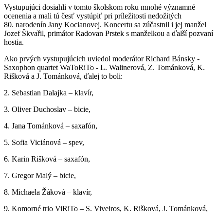
Vystupujúci dosiahli v tomto školskom roku mnohé významné
ocenenia a mali tú česť vystúpiť pri príležitosti nedožitých
80. narodenín Jany Kocianovej. Koncertu sa zúčastnil i jej manžel
Jozef Škvařil, primátor Radovan Prstek s manželkou a ďalší pozvaní
hostia.
Ako prvých vystupujúcich uviedol moderátor Richard Bánsky -
Saxophon quartet WaToRiTo - L. Walinerová, Z. Tománková, K.
Rišková a J. Tománková, ďalej to boli:
2. Sebastian Dalajka – klavír,
3. Oliver Duchoslav – bicie,
4. Jana Tománková – saxafón,
5. Sofia Viciánová – spev,
6. Karin Rišková – saxafón,
7. Gregor Malý – bicie,
8. Michaela Žáková – klavír,
9. Komorné trio ViRiTo – S. Viveiros, K. Rišková, J. Tománková,