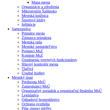
Mapa mesta
Organizácie a združenia
Mikroregión Šaštínsko
Mestská knižnica
Športové kluby
Inštitúcie
Samospráva
Primátor mesta
Zástupca primátora
Mestská rada
Mestské zastupiteľstvo
Poslanci MsZ
Komisie MsZ
Oznámenia verejných funkcionárov
Hlavný kontrolór mesta
Tlačivá
Úradné hodiny
Mestský úrad
Prednosta MsÚ
Zamestnanci MsÚ
Organizačný poriadok a organizačná štruktúra MsÚ
Legislatíva
Odpadové hospodárstvo
Ochrana ovzdušia
Plán zimnej údržby