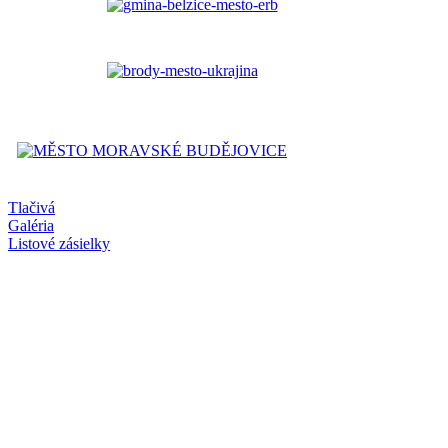
Tlačivá
Galéria
Listové zásielky