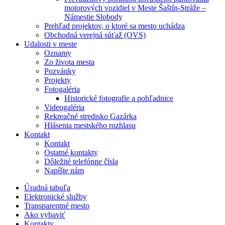
motorových vozidiel v Meste Šaštín-Stráže –
Námestie Slobody
Prehľad projektov, o ktoré sa mesto uchádza
Obchodná verejná súťaž (OVS)
Udalosti v meste
Oznamy
Zo života mesta
Pozvánky
Projekty
Fotogaléria
Historické fotografie a pohľadnice
Videogaléria
Rekreačné stredisko Gazárka
Hlásenia mestského rozhlasu
Kontakt
Kontakt
Ostatné kontakty
Dôležité telefónne čísla
Napíšte nám
Úradná tabuľa
Elektronické služby
Transparentné mesto
Ako vybaviť
Kontakty