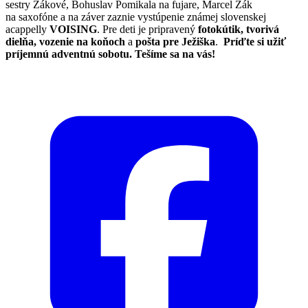
sestry Žákové, Bohuslav Pomikala na fujare, Marcel Žák
na saxofóne a na záver zaznie vystúpenie známej slovenskej
acappelly
VOISING
.
Pre deti je pripravený
fotokútik, tvorivá
dielňa, vozenie na koňoch
a
pošta pre Ježiška
.
Príďte si užiť
príjemnú adventnú sobotu. Tešíme sa na vás!