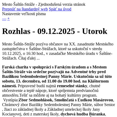
Mesto Šaštín-Stráže
- Zjednodušená verzia stránok
Prepnúť na štandardný web
Späť na úvod
Nastavenie veľkosti písma
—
+
Rozhlas - 09.12.2025 - Utorok
Mesto Šaštín-Stráže pozýva občanov na XX. zasadnutie Mestského
zastupiteľstva v Šaštíne-Strážach, ktoré sa uskutoční v stredu
10.12.2025, o 16:30 hod., v zasadačke Mestského úradu v Šaštíne-
Strážach. Čítaj ďalej ...
Farská charita v spolupráci s Farským úradom a s Mestom
Šaštín-Stráže vás srdečne pozývajú na Adventné trhy pred
Bazilikou Sedembolestnej Panny Márie. Uskutočnia sa už túto
sobotu, 13. decembra, od 11.00 do 19.00 hod. na Kláštornom
námestí.
Pripravené budú najmä
remeselné stánky
, chutné
občerstvenie a teplé nápoje, ktoré spríjemnia predvianočnú
atmosféru.Tešiť sa môžete aj na bohatý kultúrny program.
Vystúpia:
Zbor Sedmohlások, Smolinčatá s Ľudkou Masárovou
,
Chrámový zbor Baziliky Sedembolestnej Panny Márie, súbor Senior
, žiaci zo základnej školy a Základnej umeleckej školy Jany
Kocianovej, deti z materskej školy,
dychová hudba Búranka
,