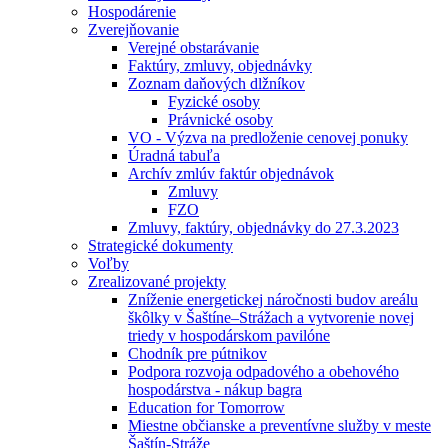
Hospodárenie
Zverejňovanie
Verejné obstarávanie
Faktúry, zmluvy, objednávky
Zoznam daňových dlžníkov
Fyzické osoby
Právnické osoby
VO - Výzva na predloženie cenovej ponuky
Úradná tabuľa
Archív zmlúv faktúr objednávok
Zmluvy
FZO
Zmluvy, faktúry, objednávky do 27.3.2023
Strategické dokumenty
Voľby
Zrealizované projekty
Zníženie energetickej náročnosti budov areálu
škôlky v Šaštíne–Strážach a vytvorenie novej
triedy v hospodárskom pavilóne
Chodník pre pútnikov
Podpora rozvoja odpadového a obehového
hospodárstva - nákup bagra
Education for Tomorrow
Miestne občianske a preventívne služby v meste
Šaštín-Stráže