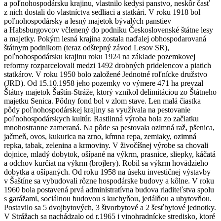
a poľnohospodársku krajinu, vlastnilo kedysi panstvo, neskôr časť
z nich dostali do vlastníctva sedliaci a statkári. V roku 1918 bol
poľnohospodársky a lesný majetok bývalých panstiev
a Habsburgovcov včlenený do podniku Československé štátne lesy
a majetky. Pokým lesná krajina zostala naďalej obhospodarovaná
štátnym podnikom (teraz odštepný závod Lesov SR),
poľnohospodársku krajinu roku 1924 na základe pozemkovej
reformy rozparcelovali medzi 1492 drobných pridelencov a piatich
statkárov. V roku 1950 bolo založené Jednotné roľnícke družstvo
(JRD). Od 15.10.1958 jeho pozemky vo výmere 471 ha prevzal
Štátny majetok Šaštín-Stráže, ktorý vznikol delimitáciou zo Štátneho
majetku Senica. Pôdny fond bol v zlom stave. Len malá čiastka
pôdy poľnohospodárskej krajiny sa využívala na pestovanie
poľnohospodárskych kultúr. Rastlinná výroba bola zo začiatku
mnohostranne zameraná. Na pôde sa pestovala ozimná raž, pšenica,
jačmeň, ovos, kukurica na zrno, kŕmna repa, zemiaky, ozimná
repka, tabak, zelenina a krmoviny. V živočíšnej výrobe sa chovali
dojnice, mladý dobytok, ošípané na výkrm, prasnice, sliepky, káčatá
a odchov kurčiat na výkrm (brojlery). Robil sa výkrm hovädzieho
dobytka a ošípaných. Od roku 1958 na úseku investičnej výstavby
v Šaštíne sa vybudovali rôzne hospodárske budovy a kôlne. V roku
1960 bola postavená prvá administratívna budova riaditeľstva spolu
s garážami, sociálnou budovou s kuchyňou, jedálňou a ubytovňou.
Postavilo sa 5 dvojbytových, 3 štvorbytové a 2 šesťbytové jednotky.
V Strážach sa nachádzalo od r.1965 i vinohradnícke stredisko, ktoré