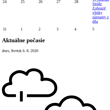
24
25
26
27
28
Stráže
Zobraziť
všetky
záznamy z
dňa
31
1
2
3
4
5
Aktuálne počasie
dnes, štvrtok 6. 8. 2026