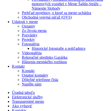
motorových vozidiel v Meste Šaštín-Stráže –
Námestie Slobody
Prehľad projektov, o ktoré sa mesto uchádza
Obchodná verejná súťaž (OVS)
Udalosti v meste
Oznamy
Zo života mesta
Pozvánky
Projekty
Fotogaléria
Historické fotografie a pohľadnice
Videogaléria
Rekreačné stredisko Gazárka
Hlásenia mestského rozhlasu
Kontakt
Kontakt
Ostatné kontakty
Dôležité telefónne čísla
Napíšte nám
Úradná tabuľa
Elektronické služby
Transparentné mesto
Ako vybaviť
Kontakty