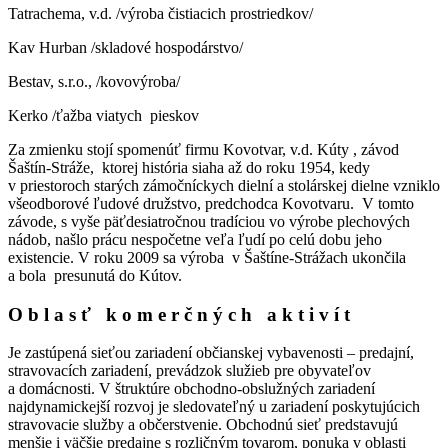
Tatrachema, v.d. /výroba čistiacich prostriedkov/
Kav Hurban /skladové hospodárstvo/
Bestav, s.r.o., /kovovýroba/
Kerko /ťažba viatych pieskov
Za zmienku stojí spomenúť firmu Kovotvar, v.d. Kúty , závod
Šaštín-Stráže, ktorej história siaha až do roku 1954, kedy
v priestoroch starých zámočníckych dielní a stolárskej dielne vzniklo
všeodborové ľudové družstvo, predchodca Kovotvaru. V tomto
závode, s vyše päťdesiatročnou tradíciou vo výrobe plechových
nádob, našlo prácu nespočetne veľa ľudí po celú dobu jeho
existencie. V roku 2009 sa výroba v Šaštíne-Strážach ukončila
a bola presunutá do Kútov.
O b l a s ť k o m e r č n ý c h a k t i v í t
Je zastúpená sieťou zariadení občianskej vybavenosti – predajní,
stravovacích zariadení, prevádzok služieb pre obyvateľov
a domácnosti. V štruktúre obchodno-obslužných zariadení
najdynamickejší rozvoj je sledovateľný u zariadení poskytujúcich
stravovacie služby a občerstvenie. Obchodnú sieť predstavujú
menšie i väčšie predajne s rozličným tovarom, ponuka v oblasti