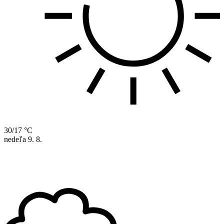
30/17 °C
nedeľa
9. 8.