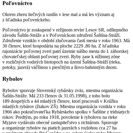
Poľovníctvo
Okrem zberu liečivých rastlín v lese mal a má les význam aj
z hľadiska poľovníckeho.
Poľovníctvo je zoskupené v režijnom revíre Lesov SR, odštepného
závodu Šaštín-Stráže a v Poľovníckom združení Šaštína-Stráží.
Združenie vzniklo v období zlučovania častí mesta v roku 1963. Má
30 členov, ktorí hospodária na ploche 2229 ,80 ha. Z hľadiska
rajonizácie poľovnej zveri patrí územie nášho mesta do I. záhorskej
chovateľskej oblasti poľovnej zveri. Ryby zase k nížinnej zóne
v rozličných vodných biotopoch na území Šaštína-Stráží (rieka,
potoky, jazerá) väčšinou s piesčitým a ílovo-bahnistým dnom.
Rybolov
Rybolov spravuje Slovenský rybársky zväz, miestna organizácia
Šaštín-Stráže. Má 233 členov (k 31.05.1998), z toho bolo
189 dospelých a 44 mladých členov, ktorí pracovali v Krúžku
mladých rybárov (žiakov ZŠ). Miestna organizácia vznikla v roku
1966 ako pokračovateľka Rybárskeho spolku v Šaštíne z tridsiatych
rokov. Predtým, po roku 1918, povolenie k rybolovu na rieke
Myjave vydávalo obecné zastupiteľstvo s richtárom. Spravuje
a organizuje rybolov na piatich jazerách s rozlohou cca 27 ha