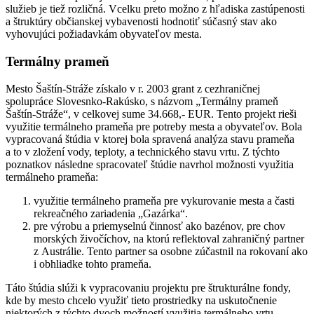
služieb je tiež rozličná. Vcelku preto možno z hľadiska zastúpenosti
a štruktúry občianskej vybavenosti hodnotiť súčasný stav ako
vyhovujúci požiadavkám obyvateľov mesta.
Termálny prameň
Mesto Šaštín-Stráže získalo v r. 2003 grant z cezhraničnej
spolupráce Slovesnko-Rakúsko, s názvom „Termálny prameň
Šaštín-Stráže“, v celkovej sume 34.668,- EUR. Tento projekt rieši
využitie termálneho prameňa pre potreby mesta a obyvateľov. Bola
vypracovaná štúdia v ktorej bola spravená analýza stavu prameňa
a to v zložení vody, teploty, a technického stavu vrtu. Z týchto
poznatkov následne spracovateľ štúdie navrhol možnosti využitia
termálneho prameňa:
využitie termálneho prameňa pre vykurovanie mesta a časti
rekreačného zariadenia „Gazárka“.
pre výrobu a priemyselnú činnosť ako bazénov, pre chov
morských živočíchov, na ktorú reflektoval zahraničný partner
z Austrálie. Tento partner sa osobne zúčastnil na rokovaní ako
i obhliadke tohto prameňa.
Táto štúdia slúži k vypracovaniu projektu pre štrukturálne fondy,
kde by mesto chcelo využiť tieto prostriedky na uskutočnenie
niektorých z týchto dvoch možností využitia termálneho vrtu.