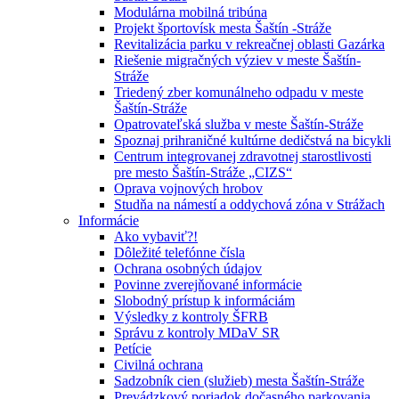
Modulárna mobilná tribúna
Projekt športovísk mesta Šaštín -Stráže
Revitalizácia parku v rekreačnej oblasti Gazárka
Riešenie migračných výziev v meste Šaštín-
Stráže
Triedený zber komunálneho odpadu v meste
Šaštín-Stráže
Opatrovateľská služba v meste Šaštín-Stráže
Spoznaj prihraničné kultúrne dedičstvá na bicykli
Centrum integrovanej zdravotnej starostlivosti
pre mesto Šaštín-Stráže „CIZS“
Oprava vojnových hrobov
Studňa na námestí a oddychová zóna v Strážach
Informácie
Ako vybaviť?!
Dôležité telefónne čísla
Ochrana osobných údajov
Povinne zverejňované informácie
Slobodný prístup k informáciám
Výsledky z kontroly ŠFRB
Správu z kontroly MDaV SR
Petície
Civilná ochrana
Sadzobník cien (služieb) mesta Šaštín-Stráže
Prevádzkový poriadok dočasného parkovania