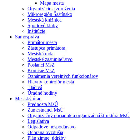
Mapa mesta
Organizácie a združenia
Mikroregión Šaštínsko
Mestská knižnica
Športové kluby
Inštitúcie
Samospráva
Primátor mesta
Zástupca primátora
Mestská rada
Mestské zastupiteľstvo
Poslanci MsZ
Komisie MsZ
Oznámenia verejných funkcionárov
Hlavný kontrolór mesta
Tlačivá
Úradné hodiny
Mestský úrad
Prednosta MsÚ
Zamestnanci MsÚ
Organizačný poriadok a organizačná štruktúra MsÚ
Legislatíva
Odpadové hospodárstvo
Ochrana ovzdušia
Plán zimnej údržby