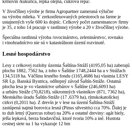
krmovín /kukurica, repka olejná, cukrová repa/.
V živočíšnej výrobe je firma Agropartner zameraná výlučne
na výrobu mlieka. V zrekonštruovaných priestoroch na farme je
ustajnených vyše 600 ks dojníc. Celkový počet zamestnancov firmy
je 35, z toho 14 pracuje v rastlinnej výrobe a 20 v živočíšnej výrobe.
Špeciálna rastlinná výroba /ovocinárstvo, zeleninárstvo/, rovnako
i vinohradníctvo nie sú v katastrálnom území rozvinuté.
Lesné hospodárstvo
Lesy z celkovej rozlohy územia Šaštína-Stráží (4195,05 ha) zaberajú
plochu 1882, 7562 ha, z toho v Šaštíne 1748,2444 ha a v Strážach
134,5118 ha. Väčšinu lesného fondu (1165,4686 ha) vlastnia LESY
SR š.p. Banská Bystrica, odštepný závod Šaštín-Stráže. Ostatná
plocha lesa je vo vlastníctve urbárov v Šaštíne (246,6093 ha)
a urbáru Stráže (70,8218), súkromných vlastníkov (871, 7362 ha),
Mestského úradu Šaštín-Stráže (17 ,6379 ha), rímskokatolíckej
cirkvi (0,2011 ha). Z drevín je v lese na území Šaštína-Stráží
zastúpená najmä borovica lesná (Pinus silvestris) cca 70%. Ďalej je
to dub letný (Quercus robur) na 20% a ostatné dreviny: agát biely,
jelša lepkavá, breza bradavičná, ktoré tvoria 10% a iné. Hustota
cestnej siete na 1 ha vykazuje 12 bm