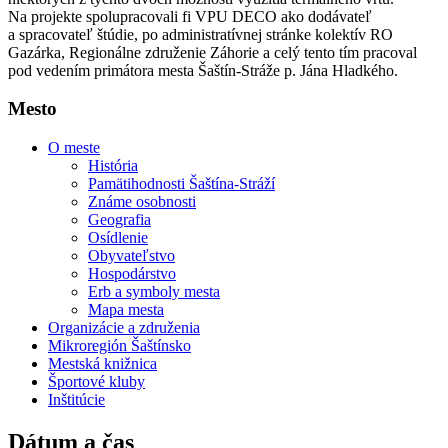
Na projekte spolupracovali fi VPU DECO ako dodávateľ
a spracovateľ štúdie, po administratívnej stránke kolektív RO
Gazárka, Regionálne združenie Záhorie a celý tento tím pracoval
pod vedením primátora mesta Šaštín-Stráže p. Jána Hladkého.
Mesto
O meste
História
Pamätihodnosti Šaštína-Stráží
Známe osobnosti
Geografia
Osídlenie
Obyvateľstvo
Hospodárstvo
Erb a symboly mesta
Mapa mesta
Organizácie a združenia
Mikroregión Šaštínsko
Mestská knižnica
Športové kluby
Inštitúcie
Dátum a čas