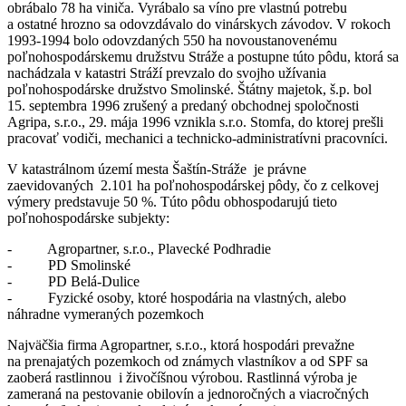
obrábalo 78 ha viniča. Vyrábalo sa víno pre vlastnú potrebu
a ostatné hrozno sa odovzdávalo do vinárskych závodov. V rokoch
1993-1994 bolo odovzdaných 550 ha novoustanovenému
poľnohospodárskemu družstvu Stráže a postupne túto pôdu, ktorá sa
nachádzala v katastri Stráží prevzalo do svojho užívania
poľnohospodárske družstvo Smolinské. Štátny majetok, š.p. bol
15. septembra 1996 zrušený a predaný obchodnej spoločnosti
Agripa, s.r.o., 29. mája 1996 vznikla s.r.o. Stomfa, do ktorej prešli
pracovať vodiči, mechanici a technicko-administratívni pracovníci.
V katastrálnom území mesta Šaštín-Stráže je právne
zaevidovaných 2.101 ha poľnohospodárskej pôdy, čo z celkovej
výmery predstavuje 50 %. Túto pôdu obhospodarujú tieto
poľnohospodárske subjekty:
- Agropartner, s.r.o., Plavecké Podhradie
- PD Smolinské
- PD Belá-Dulice
- Fyzické osoby, ktoré hospodária na vlastných, alebo
náhradne vymeraných pozemkoch
Najväčšia firma Agropartner, s.r.o., ktorá hospodári prevažne
na prenajatých pozemkoch od známych vlastníkov a od SPF sa
zaoberá rastlinnou i živočíšnou výrobou. Rastlinná výroba je
zameraná na pestovanie obilovín a jednoročných a viacročných