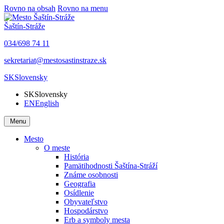
Rovno na obsah
Rovno na menu
Šaštín-Stráže
034/698 74 11
sekretariat@mestosastinstraze.sk
SK
Slovensky
SK
Slovensky
EN
English
Menu
Mesto
O meste
História
Pamätihodnosti Šaštína-Stráží
Známe osobnosti
Geografia
Osídlenie
Obyvateľstvo
Hospodárstvo
Erb a symboly mesta