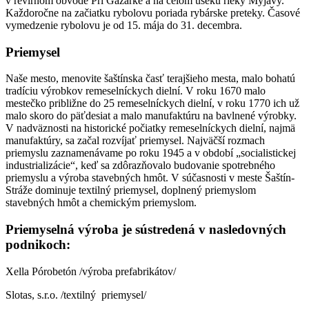
v revírnom obvode Pri Gazárke a na celom úseku rieky Myjavy.
Každoročne na začiatku rybolovu poriada rybárske preteky. Časové
vymedzenie rybolovu je od 15. mája do 31. decembra.
Priemysel
Naše mesto, menovite šaštínska časť terajšieho mesta, malo bohatú
tradíciu výrobkov remeselníckych dielní. V roku 1670 malo
mestečko približne do 25 remeselníckych dielní, v roku 1770 ich už
malo skoro do päťdesiat a malo manufaktúru na bavlnené výrobky.
V nadväznosti na historické počiatky remeselníckych dielní, najmä
manufaktúry, sa začal rozvíjať priemysel. Najväčší rozmach
priemyslu zaznamenávame po roku 1945 a v období „socialistickej
industrializácie“, keď sa zdôrazňovalo budovanie spotrebného
priemyslu a výroba stavebných hmôt. V súčasnosti v meste Šaštín-
Stráže dominuje textilný priemysel, doplnený priemyslom
stavebných hmôt a chemickým priemyslom.
Priemyselná výroba je sústredená v nasledovných
podnikoch:
Xella Pórobetón /výroba prefabrikátov/
Slotas, s.r.o. /textilný priemysel/