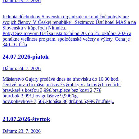
Dátum:
29. 7. 2026
Jednota dôchodcov Slovenska organizuje rekondičné pobyty pre
svojich členov. V Českej republike - Sezimovo Ústí hotel MAS a na
Slovensku v kúpeľoch Nimnica.
Pobyt Sezimovom Ústí sa uskutoční od 20. do 25. októbra 2026 a
ponúkne wellness program, spoločenské večery a výlety. Cena je
340,- €. Číta
24.07.2026-piatok
Dátum:
24. 7. 2026
Mäsiarstvo Gajary predáva dnes na trhovisku do 10.30 hod.
čerstvé hov.a br.mäso, mäsové výrobky v akciových cenách:
brav.karé s kosťou 3,99€,bra.plece bez kosti 2,77€
brav.bok 3,99€,hov.gulášové 9,99€/kg
hov.polievkové 7,50€,klobása 8€,drž.pol.5,99€ čít.ďalej..
23.07.2026-štvrtok
Dátum:
23. 7. 2026