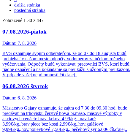
ďalšia stránka
posledná stránka
Zobrazené
1
-
30
z 447
07.08.2026-piatok
Dátum:
7. 8. 2026
BVS oznamuje svojim odberateľom, že od 07.do 18.augusta budú
prebiehať v našom meste odpočty vodomerov za účelom ročného
vyúčtovania. Odpočty budú vykonávať pracovníci BVS, ktorí budú
riadne označení a na požiadanie sa preukážu služobným preukazom.
V prípade vašej neprítomnosti čít.ďalej..
06.08.2026-štvrtok
Dátum:
6. 8. 2026
Mäsiarstvo Gajary oznamuje, že zajtra od 7.30 do 09.30 hod. bude
predávať na trhovisku čerstvé hov.a br.mäso, mäsové výrobky v
akciových cenách: brav. krkov. 4,99/kg.,brav.karé
3,99€/kg.,brav.plece bez kosti 2,99€/kg.,hov.gulášové
9,99€/kg.,hov.polievkové 7,50€/kg., pečeňový syr 6,00€ čít.ďalej..