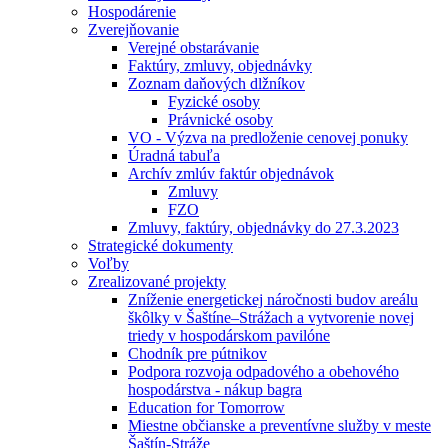
Hospodárenie
Zverejňovanie
Verejné obstarávanie
Faktúry, zmluvy, objednávky
Zoznam daňových dlžníkov
Fyzické osoby
Právnické osoby
VO - Výzva na predloženie cenovej ponuky
Úradná tabuľa
Archív zmlúv faktúr objednávok
Zmluvy
FZO
Zmluvy, faktúry, objednávky do 27.3.2023
Strategické dokumenty
Voľby
Zrealizované projekty
Zníženie energetickej náročnosti budov areálu
škôlky v Šaštíne–Strážach a vytvorenie novej
triedy v hospodárskom pavilóne
Chodník pre pútnikov
Podpora rozvoja odpadového a obehového
hospodárstva - nákup bagra
Education for Tomorrow
Miestne občianske a preventívne služby v meste
Šaštín-Stráže