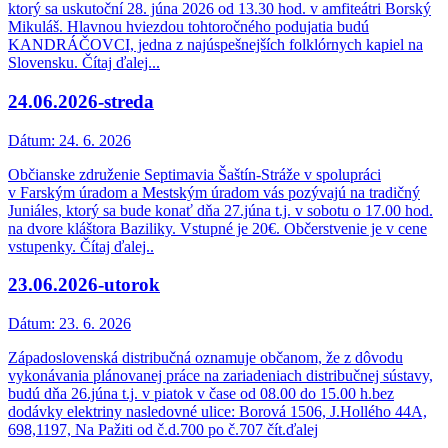
ktorý sa uskutoční 28. júna 2026 od 13.30 hod. v amfiteátri Borský
Mikuláš. Hlavnou hviezdou tohtoročného podujatia budú
KANDRÁČOVCI, jedna z najúspešnejších folklórnych kapiel na
Slovensku. Čítaj ďalej...
24.06.2026-streda
Dátum:
24. 6. 2026
Občianske združenie Septimavia Šaštín-Stráže v spolupráci
v Farským úradom a Mestským úradom vás pozývajú na tradičný
Juniáles, ktorý sa bude konať dňa 27.júna t.j. v sobotu o 17.00 hod.
na dvore kláštora Baziliky. Vstupné je 20€. Občerstvenie je v cene
vstupenky. Čítaj ďalej..
23.06.2026-utorok
Dátum:
23. 6. 2026
Západoslovenská distribučná oznamuje občanom, že z dôvodu
vykonávania plánovanej práce na zariadeniach distribučnej sústavy,
budú dňa 26.júna t.j. v piatok v čase od 08.00 do 15.00 h.bez
dodávky elektriny nasledovné ulice: Borová 1506, J.Hollého 44A,
698,1197, Na Pažiti od č.d.700 po č.707 čít.ďalej