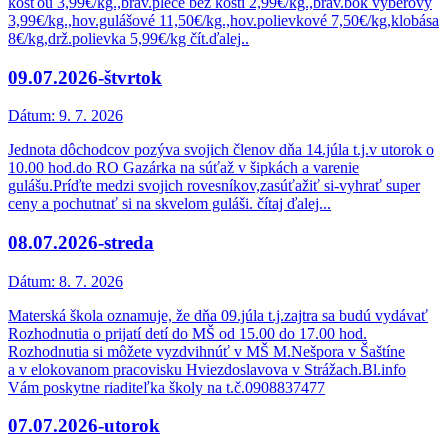
kosťou 3,99€/kg.,brav.plece bez kosti 2,99€/kg.,brav.bok výberový
3,99€/kg.,hov.gulášové 11,50€/kg.,hov.polievkové 7,50€/kg,klobása
8€/kg,drž.polievka 5,99€/kg čít.ďalej..
09.07.2026-štvrtok
Dátum:
9. 7. 2026
Jednota dôchodcov pozýva svojich členov dňa 14.júla t.j.v utorok o
10.00 hod.do RO Gazárka na súťaž v šipkách a varenie
gulášu.Príďte medzi svojich rovesníkov,zasúťažiť si-vyhrať super
ceny a pochutnať si na skvelom guláši. čítaj ďalej...
08.07.2026-streda
Dátum:
8. 7. 2026
Materská škola oznamuje, že dňa 09.júla t.j.zajtra sa budú vydávať
Rozhodnutia o prijatí detí do MŠ od 15.00 do 17.00 hod.
Rozhodnutia si môžete vyzdvihnúť v MŠ M.Nešpora v Šaštíne
a v elokovanom pracovisku Hviezdoslavova v Strážach.Bl.info
Vám poskytne riaditeľka školy na t.č.0908837477
07.07.2026-utorok