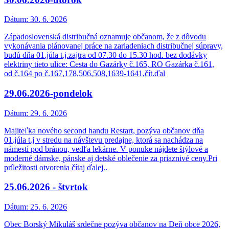
Dátum:
30. 6. 2026
Západoslovenská distribučná oznamuje občanom, že z dôvodu
vykonávania plánovanej práce na zariadeniach distribučnej súpravy,
budú dňa 01.júla t.j.zajtra od 07.30 do 15.30 hod. bez dodávky
elektriny tieto ulice: Cesta do Gazárky č.165, RO Gazárka č.161,
od č.164 po č.167,178,506,508,1639-1641,čít.ďal
29.06.2026-pondelok
Dátum:
29. 6. 2026
Majiteľka nového second handu Restart, pozýva občanov dňa
01.júla t.j v stredu na návštevu predajne, ktorá sa nachádza na
námestí pod bránou, vedľa lekárne. V ponuke nájdete štýlové a
moderné dámske, pánske aj detské oblečenie za priaznivé ceny.Pri
príležitosti otvorenia čítaj ďalej..
25.06.2026 - štvrtok
Dátum:
25. 6. 2026
Obec Borský Mikuláš srdečne pozýva občanov na Deň obce 2026,