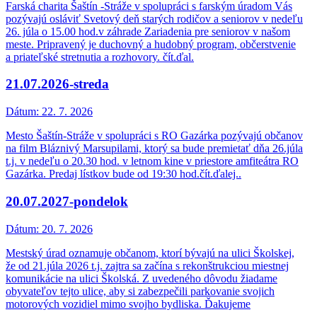
Farská charita Šaštín -Stráže v spolupráci s farským úradom Vás
pozývajú osláviť Svetový deň starých rodičov a seniorov v nedeľu
26. júla o 15.00 hod.v záhrade Zariadenia pre seniorov v našom
meste. Pripravený je duchovný a hudobný program, občerstvenie
a priateľské stretnutia a rozhovory. čít.ďal.
21.07.2026-streda
Dátum:
22. 7. 2026
Mesto Šaštín-Stráže v spolupráci s RO Gazárka pozývajú občanov
na film Bláznivý Marsupilami, ktorý sa bude premietať dňa 26.júla
t.j. v nedeľu o 20.30 hod. v letnom kine v priestore amfiteátra RO
Gazárka. Predaj lístkov bude od 19:30 hod.čít.ďalej..
20.07.2027-pondelok
Dátum:
20. 7. 2026
Mestský úrad oznamuje občanom, ktorí bývajú na ulici Školskej,
že od 21.júla 2026 t.j. zajtra sa začína s rekonštrukciou miestnej
komunikácie na ulici Školská. Z uvedeného dôvodu žiadame
obyvateľov tejto ulice, aby si zabezpečili parkovanie svojich
motorových vozidiel mimo svojho bydliska. Ďakujeme