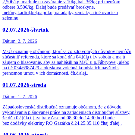
2,50€/kg, marhule na zaváranie v 10kg bal. 3€/kg pri menšom
odbere 3,50€/kg. Ďalej bude predávať broskyne,
melóny,karfiol,kel,papriku, paradajky,zemiaky a iné ovocie a
zeleninu.
02.07.2026-štvrtok
Dátum:
2. 7. 2026
MsÚ oznamuje občanom, ktorí sa zo zdravotných dôvodov nemôžu
zúčastniť referenda, ktoré sa koná dňa 04.júla t.j.v sobotu a majú
záujem o hlasovanie, aby sa nahlásili na MsÚ u p.Fábryovej, alebo
na t.č.034/6987429 a okrsková volebná komisia ich navštívi s
prenosnou urnou v ich domácnosti. čít.ďalej..
01.07.2026-streda
Dátum:
1. 7. 2026
Západoslovenská distribučná oznamuje občanom, že z dôvodu
vykonávania plánovanej práce na zariadeniach distribučnej sústavy,
že dňa 02.júla t.j. zajtra v čase od 08.30 do 14.30 hod.bude
bez dodávky elektriny RO Gazárka č.24,25,35,110 čítaj ďalej..
30.06.2026-utorok