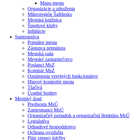
Mapa mesta
Organizácie a združenia
Mikroregión Šaštínsko
Mestská knižnica
Športové kluby
Inštitúcie
Samospráva
Primátor mesta
Zástupca primátora
Mestská rada
Mestské zastupiteľstvo
Poslanci MsZ
Komisie MsZ
Oznámenia verejných funkcionárov
Hlavný kontrolór mesta
Tlačivá
Úradné hodiny
Mestský úrad
Prednosta MsÚ
Zamestnanci MsÚ
Organizačný poriadok a organizačná štruktúra MsÚ
Legislatíva
Odpadové hospodárstvo
Ochrana ovzdušia
Plán zimnej údržby