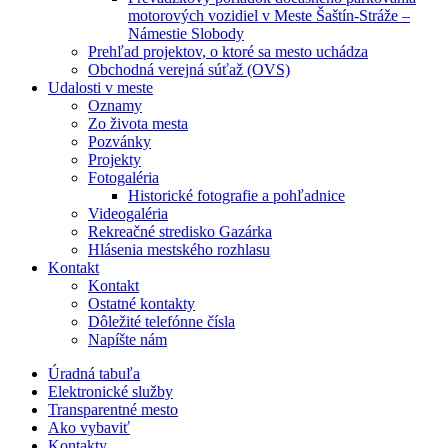
motorových vozidiel v Meste Šaštín-Stráže –
Námestie Slobody
Prehľad projektov, o ktoré sa mesto uchádza
Obchodná verejná súťaž (OVS)
Udalosti v meste
Oznamy
Zo života mesta
Pozvánky
Projekty
Fotogaléria
Historické fotografie a pohľadnice
Videogaléria
Rekreačné stredisko Gazárka
Hlásenia mestského rozhlasu
Kontakt
Kontakt
Ostatné kontakty
Dôležité telefónne čísla
Napíšte nám
Úradná tabuľa
Elektronické služby
Transparentné mesto
Ako vybaviť
Kontakty