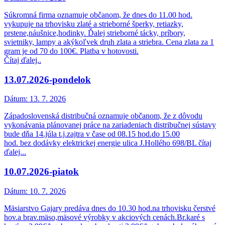
Súkromná firma oznamuje občanom, že dnes do 11.00 hod.
vykupuje na trhovisku zlaté a strieborné šperky, retiazky,
prstene,náušnice,hodinky. Ďalej strieborné tácky, príbory,
svietniky, lampy a akýkoľvek druh zlata a striebra. Cena zlata za 1
gram je od 70 do 100€. Platba v hotovosti.
Čítaj ďalej..
13.07.2026-pondelok
Dátum:
13. 7. 2026
Západoslovenská distribučná oznamuje občanom, že z dôvodu
vykonávania plánovanej práce na zariadeniach distribučnej sústavy
bude dňa 14.júla t.j.zajtra v čase od 08.15 hod.do 15.00
hod. bez dodávky elektrickej energie ulica J.Hollého 698/BL čítaj
ďalej...
10.07.2026-piatok
Dátum:
10. 7. 2026
Mäsiarstvo Gajary predáva dnes do 10.30 hod.na trhovisku čerstvé
hov.a brav.mäso,mäsové výrobky v akciových cenách.Br.karé s