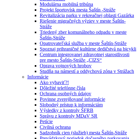
Modulárna mobilná tribúna
Projekt športovísk mesta Šaštín -Stráže
Revitalizácia parku v rekreačnej oblasti Gazárka
Riešenie migračných výziev v meste Šaštín-
Stráže
Triedený zber komunálneho odpadu v meste
Šaštín-Stráže
Opatrovateľská služba v meste Šaštín-Stráže
Spoznaj prihraničné kultúrne dedičstvá na bicykli
Centrum integrovanej zdravotnej starostlivosti
pre mesto Šaštín-Stráže „CIZS“
Oprava vojnových hrobov
Studňa na námestí a oddychová zóna v Strážach
Informácie
Ako vybaviť?!
Dôležité telefónne čísla
Ochrana osobných údajov
Povinne zverejňované informácie
Slobodný prístup k informáciám
Výsledky z kontroly ŠFRB
Správu z kontroly MDaV SR
Petície
Civilná ochrana
Sadzobník cien (služieb) mesta Šaštín-Stráže
Prevádzkový poriadok dočasného parkovania