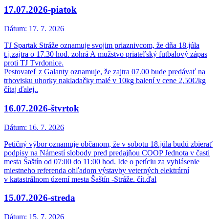
17.07.2026-piatok
Dátum:
17. 7. 2026
TJ Spartak Stráže oznamuje svojim priaznivcom, že dňa 18.júla
t.j.zajtra o 17.30 hod. zohrá A mužstvo priateľský futbalový zápas
proti TJ Tvrdonice.
Pestovateľ z Galanty oznamuje, že zajtra 07.00 bude predávať na
trhovisku uhorky nakladačky malé v 10kg balení v cene 2,50€/kg
čítaj ďalej..
16.07.2026-štvrtok
Dátum:
16. 7. 2026
Petičný výbor oznamuje občanom, že v sobotu 18.júla budú zbierať
podpisy na Námestí slobody pred predajňou COOP Jednota v časti
mesta Šaštín od 07:00 do 11:00 hod. Ide o petíciu za vyhlásenie
miestneho referenda ohľadom výstavby veterných elektrární
v katastrálnom území mesta Šaštín -Stráže. čít.ďal
15.07.2026-streda
Dátum:
15. 7. 2026