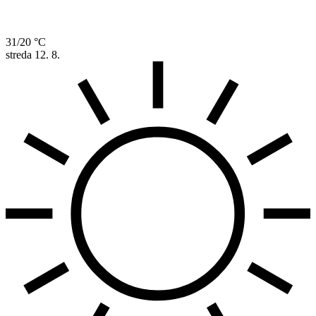
31/20 °C
streda
12. 8.