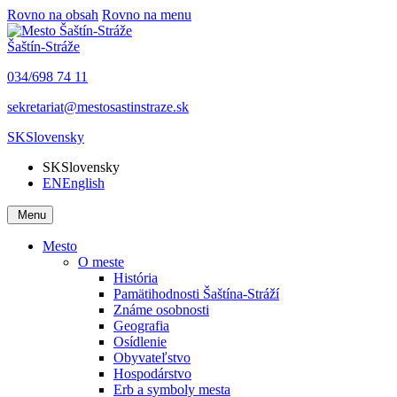
Rovno na obsah
Rovno na menu
Šaštín-Stráže
034/698 74 11
sekretariat@mestosastinstraze.sk
SK
Slovensky
SK
Slovensky
EN
English
Menu
Mesto
O meste
História
Pamätihodnosti Šaštína-Stráží
Známe osobnosti
Geografia
Osídlenie
Obyvateľstvo
Hospodárstvo
Erb a symboly mesta