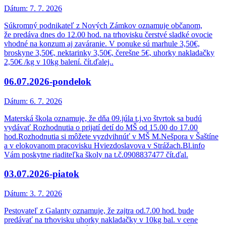
Dátum:
7. 7. 2026
Súkromný podnikateľ z Nových Zámkov oznamuje občanom,
že predáva dnes do 12.00 hod. na trhovisku čerstvé sladké ovocie
vhodné na konzum aj zaváranie. V ponuke sú marhule 3,50€,
broskyne 3,50€, nektarinky 3,50€, čerešne 5€, uhorky nakladačky
2,50€ /kg v 10kg balení. čít.ďalej..
06.07.2026-pondelok
Dátum:
6. 7. 2026
Materská škola oznamuje, že dňa 09.júla t.j.vo štvrtok sa budú
vydávať Rozhodnutia o prijatí detí do MŠ od 15.00 do 17.00
hod.Rozhodnutia si môžete vyzdvihnúť v MŠ M.Nešpora v Šaštíne
a v elokovanom pracovisku Hviezdoslavova v Strážach.Bl.info
Vám poskytne riaditeľka školy na t.č.0908837477 čít.ďal.
03.07.2026-piatok
Dátum:
3. 7. 2026
Pestovateľ z Galanty oznamuje, že zajtra od.7.00 hod. bude
predávať na trhovisku uhorky nakladačky v 10kg bal. v cene