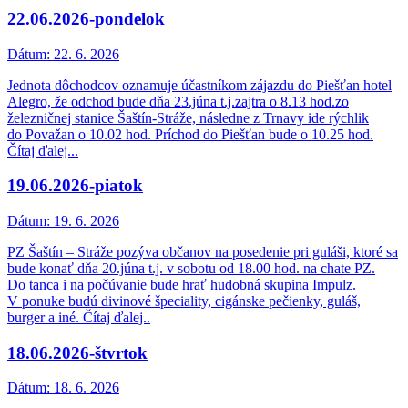
22.06.2026-pondelok
Dátum:
22. 6. 2026
Jednota dôchodcov oznamuje účastníkom zájazdu do Piešťan hotel
Alegro, že odchod bude dňa 23.júna t.j.zajtra o 8.13 hod.zo
železničnej stanice Šaštín-Stráže, následne z Trnavy ide rýchlik
do Považan o 10.02 hod. Príchod do Piešťan bude o 10.25 hod.
Čítaj ďalej...
19.06.2026-piatok
Dátum:
19. 6. 2026
PZ Šaštín – Stráže pozýva občanov na posedenie pri guláši, ktoré sa
bude konať dňa 20.júna t.j. v sobotu od 18.00 hod. na chate PZ.
Do tanca i na počúvanie bude hrať hudobná skupina Impulz.
V ponuke budú divinové špeciality, cigánske pečienky, guláš,
burger a iné. Čítaj ďalej..
18.06.2026-štvrtok
Dátum:
18. 6. 2026