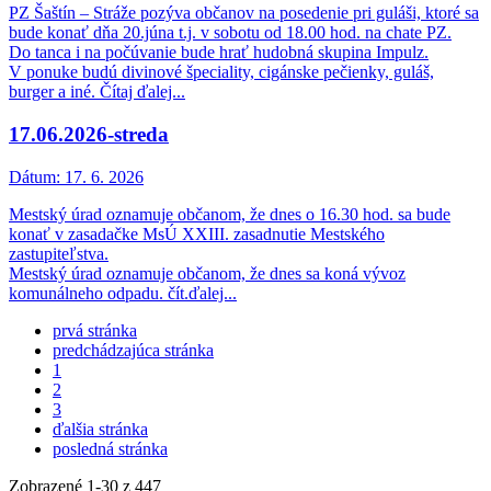
PZ Šaštín – Stráže pozýva občanov na posedenie pri guláši, ktoré sa
bude konať dňa 20.júna t.j. v sobotu od 18.00 hod. na chate PZ.
Do tanca i na počúvanie bude hrať hudobná skupina Impulz.
V ponuke budú divinové špeciality, cigánske pečienky, guláš,
burger a iné. Čítaj ďalej...
17.06.2026-streda
Dátum:
17. 6. 2026
Mestský úrad oznamuje občanom, že dnes o 16.30 hod. sa bude
konať v zasadačke MsÚ XXIII. zasadnutie Mestského
zastupiteľstva.
Mestský úrad oznamuje občanom, že dnes sa koná vývoz
komunálneho odpadu. čít.ďalej...
prvá stránka
predchádzajúca stránka
1
2
3
ďalšia stránka
posledná stránka
Zobrazené
1
-
30
z 447