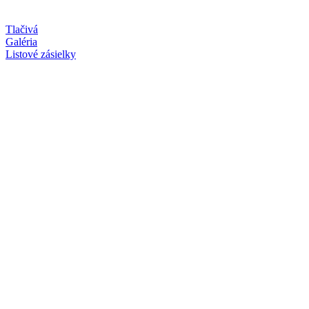
Tlačivá
Galéria
Listové zásielky