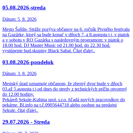
05.08.2026-streda
Dátum:
5. 8. 2026
Mesto Šaštín- Stráže pozýva občanov na 6. ročník Pivného festivalu
na Gazárke, ktorý sa bude konať v dňoch 7.,a 8.augusta t.j. v piatok
a v sobotu v RO Gazárka s nasledovným programom: v piatok o
18.00 hod. DJ Master Music od 21.00 hod. do 22.30 hod.
vystúpenie hud.skupiny Black Sabat. Čítaj ďalej..
03.08.2026-pondelok
Dátum:
3. 8. 2026
Mestský úrad oznamuje občanom, že zberný dvor bude v dňoch
03.až 5.augusta t.j.od dnes do stredy z technických príčin otvorený
do 12.00 hodiny.
Pekáreň Sekule-Kubina spol. s.r.o. hľadá nových pracovníkov do
pekárne. Bl.info na t.č.0905644718 alebo osobne na predajni
Sekule. čítaj ďalej..
29.07.2026 - Streda