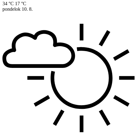
34 °C
17 °C
pondelok
10. 8.