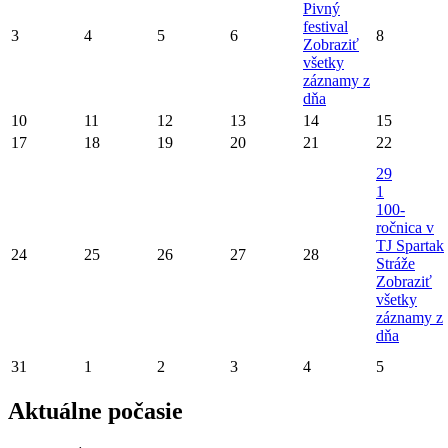
Pivný
festival
3
4
5
6
8
Zobraziť
všetky
záznamy z
dňa
10
11
12
13
14
15
17
18
19
20
21
22
29
1
100-
ročnica v
TJ Spartak
24
25
26
27
28
Stráže
Zobraziť
všetky
záznamy z
dňa
31
1
2
3
4
5
Aktuálne počasie