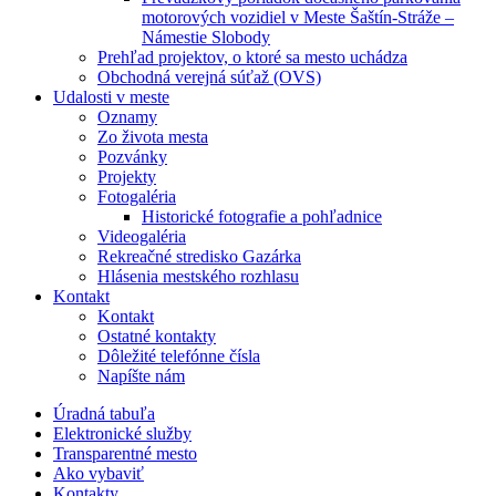
motorových vozidiel v Meste Šaštín-Stráže –
Námestie Slobody
Prehľad projektov, o ktoré sa mesto uchádza
Obchodná verejná súťaž (OVS)
Udalosti v meste
Oznamy
Zo života mesta
Pozvánky
Projekty
Fotogaléria
Historické fotografie a pohľadnice
Videogaléria
Rekreačné stredisko Gazárka
Hlásenia mestského rozhlasu
Kontakt
Kontakt
Ostatné kontakty
Dôležité telefónne čísla
Napíšte nám
Úradná tabuľa
Elektronické služby
Transparentné mesto
Ako vybaviť
Kontakty