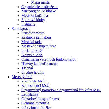
Mapa mesta
Organizácie a združenia
Mikroregión Šaštínsko
Mestská knižnica
Športové kluby
Inštitúcie
Samospráva
Primátor mesta
Zástupca primátora
Mestská rada
Mestské zastupiteľstvo
Poslanci MsZ
Komisie MsZ
Oznámenia verejných funkcionárov
Hlavný kontrolór mesta
Tlačivá
Úradné hodiny
Mestský úrad
Prednosta MsÚ
Zamestnanci MsÚ
Organizačný poriadok a organizačná štruktúra MsÚ
Legislatíva
Odpadové hospodárstvo
Ochrana ovzdušia
Plán zimnej údržby