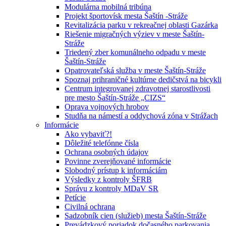
Modulárna mobilná tribúna
Projekt športovísk mesta Šaštín -Stráže
Revitalizácia parku v rekreačnej oblasti Gazárka
Riešenie migračných výziev v meste Šaštín-
Stráže
Triedený zber komunálneho odpadu v meste
Šaštín-Stráže
Opatrovateľská služba v meste Šaštín-Stráže
Spoznaj prihraničné kultúrne dedičstvá na bicykli
Centrum integrovanej zdravotnej starostlivosti
pre mesto Šaštín-Stráže „CIZS“
Oprava vojnových hrobov
Studňa na námestí a oddychová zóna v Strážach
Informácie
Ako vybaviť?!
Dôležité telefónne čísla
Ochrana osobných údajov
Povinne zverejňované informácie
Slobodný prístup k informáciám
Výsledky z kontroly ŠFRB
Správu z kontroly MDaV SR
Petície
Civilná ochrana
Sadzobník cien (služieb) mesta Šaštín-Stráže
Prevádzkový poriadok dočasného parkovania