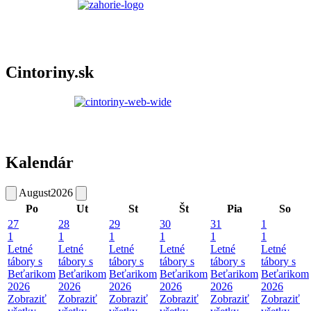
Cintoriny.sk
Kalendár
August
2026
Po
Ut
St
Št
Pia
So
27
28
29
30
31
1
1
1
1
1
1
1
Letné
Letné
Letné
Letné
Letné
Letné
tábory s
tábory s
tábory s
tábory s
tábory s
tábory s
Beťarikom
Beťarikom
Beťarikom
Beťarikom
Beťarikom
Beťarikom
2026
2026
2026
2026
2026
2026
Zobraziť
Zobraziť
Zobraziť
Zobraziť
Zobraziť
Zobraziť