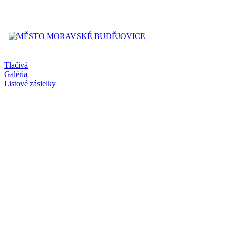
Tlačivá
Galéria
Listové zásielky