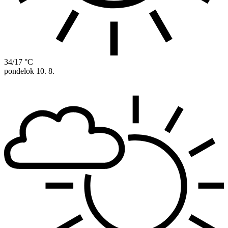
34/17 °C
pondelok
10. 8.