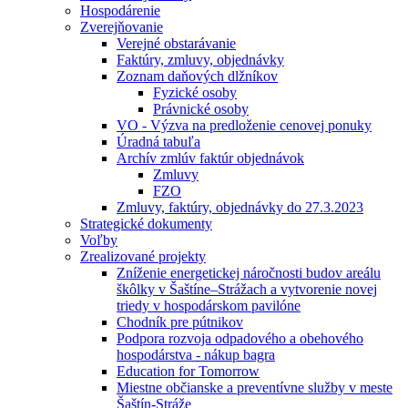
Hospodárenie
Zverejňovanie
Verejné obstarávanie
Faktúry, zmluvy, objednávky
Zoznam daňových dlžníkov
Fyzické osoby
Právnické osoby
VO - Výzva na predloženie cenovej ponuky
Úradná tabuľa
Archív zmlúv faktúr objednávok
Zmluvy
FZO
Zmluvy, faktúry, objednávky do 27.3.2023
Strategické dokumenty
Voľby
Zrealizované projekty
Zníženie energetickej náročnosti budov areálu
škôlky v Šaštíne–Strážach a vytvorenie novej
triedy v hospodárskom pavilóne
Chodník pre pútnikov
Podpora rozvoja odpadového a obehového
hospodárstva - nákup bagra
Education for Tomorrow
Miestne občianske a preventívne služby v meste
Šaštín-Stráže