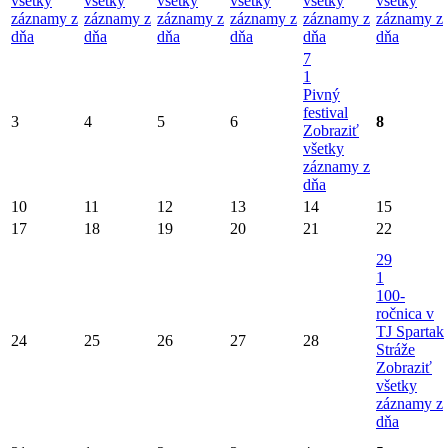
všetky
všetky
všetky
všetky
všetky
všetky
záznamy z
záznamy z
záznamy z
záznamy z
záznamy z
záznamy z
dňa
dňa
dňa
dňa
dňa
dňa
7
1
Pivný
festival
3
4
5
6
8
Zobraziť
všetky
záznamy z
dňa
10
11
12
13
14
15
17
18
19
20
21
22
29
1
100-
ročnica v
TJ Spartak
24
25
26
27
28
Stráže
Zobraziť
všetky
záznamy z
dňa