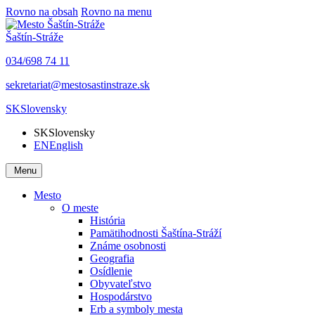
Rovno na obsah
Rovno na menu
Šaštín-Stráže
034/698 74 11
sekretariat@mestosastinstraze.sk
SK
Slovensky
SK
Slovensky
EN
English
Menu
Mesto
O meste
História
Pamätihodnosti Šaštína-Stráží
Známe osobnosti
Geografia
Osídlenie
Obyvateľstvo
Hospodárstvo
Erb a symboly mesta