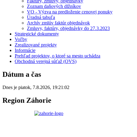
Faktúry, zmluvy, objednávky
Zoznam daňových dlžníkov
VO - Výzva na predloženie cenovej ponuky
Úradná tabuľa
Archív zmlúv faktúr objednávok
Zmluvy, faktúry, objednávky do 27.3.2023
Strategické dokumenty
Voľby
Zrealizované projekty
Informácie
Prehľad projektov, o ktoré sa mesto uchádza
Obchodná verejná súťaž (OVS)
Dátum a čas
Dnes je
piatok
,
7.8.2026
,
19:21:02
Region Záhorie