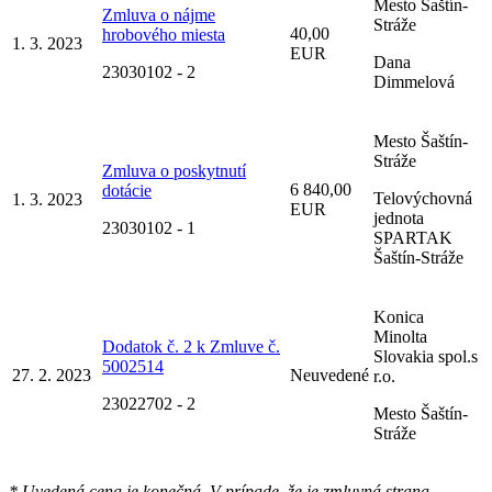
Mesto Šaštín-
Zmluva o nájme
Stráže
40,00
hrobového miesta
1. 3. 2023
EUR
Dana
23030102 - 2
Dimmelová
Mesto Šaštín-
Stráže
Zmluva o poskytnutí
6 840,00
dotácie
Telovýchovná
1. 3. 2023
EUR
jednota
23030102 - 1
SPARTAK
Šaštín-Stráže
Konica
Minolta
Dodatok č. 2 k Zmluve č.
Slovakia spol.s
5002514
27. 2. 2023
Neuvedené
r.o.
23022702 - 2
Mesto Šaštín-
Stráže
* Uvedená cena je konečná. V prípade, že je zmluvná strana