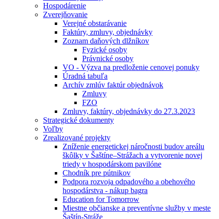
Hospodárenie
Zverejňovanie
Verejné obstarávanie
Faktúry, zmluvy, objednávky
Zoznam daňových dlžníkov
Fyzické osoby
Právnické osoby
VO - Výzva na predloženie cenovej ponuky
Úradná tabuľa
Archív zmlúv faktúr objednávok
Zmluvy
FZO
Zmluvy, faktúry, objednávky do 27.3.2023
Strategické dokumenty
Voľby
Zrealizované projekty
Zníženie energetickej náročnosti budov areálu
škôlky v Šaštíne–Strážach a vytvorenie novej
triedy v hospodárskom pavilóne
Chodník pre pútnikov
Podpora rozvoja odpadového a obehového
hospodárstva - nákup bagra
Education for Tomorrow
Miestne občianske a preventívne služby v meste
Šaštín-Stráže