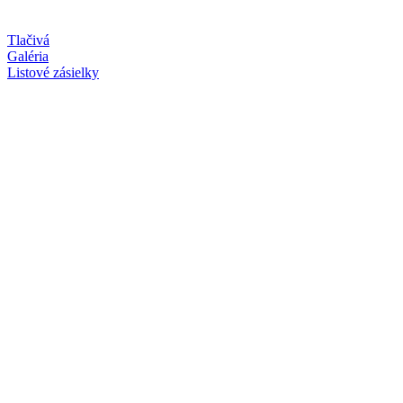
Tlačivá
Galéria
Listové zásielky