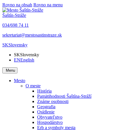
Rovno na obsah
Rovno na menu
Šaštín-Stráže
034/698 74 11
sekretariat@mestosastinstraze.sk
SK
Slovensky
SK
Slovensky
EN
English
Menu
Mesto
O meste
História
Pamätihodnosti Šaštína-Stráží
Známe osobnosti
Geografia
Osídlenie
Obyvateľstvo
Hospodárstvo
Erb a symboly mesta