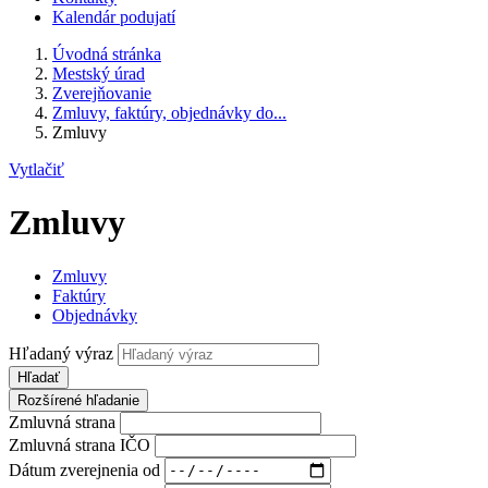
Kalendár podujatí
Úvodná stránka
Mestský úrad
Zverejňovanie
Zmluvy, faktúry, objednávky do...
Zmluvy
Vytlačiť
Zmluvy
Zmluvy
Faktúry
Objednávky
Hľadaný výraz
Hľadať
Rozšírené hľadanie
Zmluvná strana
Zmluvná strana IČO
Dátum zverejnenia od