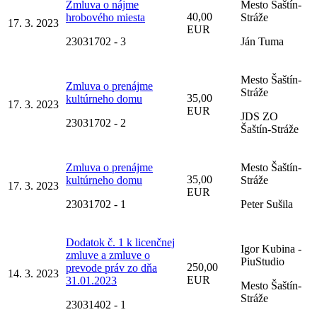
Zmluva o nájme
Mesto Šaštín-
40,00
hrobového miesta
Stráže
17. 3. 2023
EUR
23031702 - 3
Ján Tuma
Mesto Šaštín-
Zmluva o prenájme
Stráže
35,00
kultúrneho domu
17. 3. 2023
EUR
JDS ZO
23031702 - 2
Šaštín-Stráže
Zmluva o prenájme
Mesto Šaštín-
35,00
kultúrneho domu
Stráže
17. 3. 2023
EUR
23031702 - 1
Peter Sušila
Dodatok č. 1 k licenčnej
Igor Kubina -
zmluve a zmluve o
PiuStudio
250,00
prevode práv zo dňa
14. 3. 2023
EUR
31.01.2023
Mesto Šaštín-
Stráže
23031402 - 1