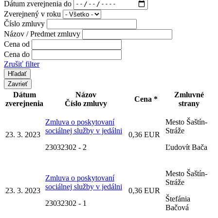
Dátum zverejnenia do
Zverejnený v roku
Číslo zmluvy
Názov / Predmet zmluvy
Cena od
Cena do
Zrušiť filter
Zavrieť
Dátum
Názov
Zmluvné
Cena *
zverejnenia
Číslo zmluvy
strany
Zmluva o poskytovaní
Mesto Šaštín-
sociálnej služby v jedálni
Stráže
23. 3. 2023
0,36 EUR
23032302 - 2
Ľudovít Bača
Mesto Šaštín-
Zmluva o poskytovaní
Stráže
sociálnej služby v jedálni
23. 3. 2023
0,36 EUR
Štefánia
23032302 - 1
Bačová