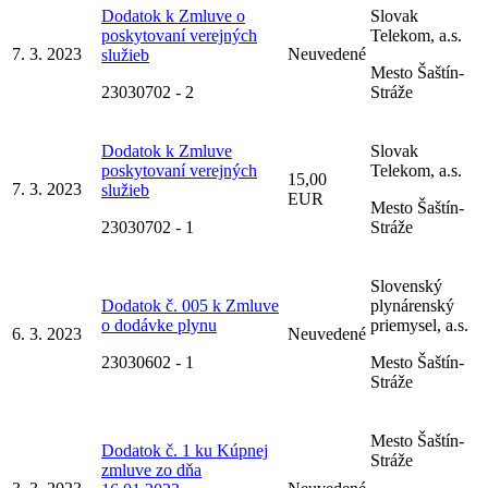
Dodatok k Zmluve o
Slovak
poskytovaní verejných
Telekom, a.s.
7. 3. 2023
Neuvedené
služieb
Mesto Šaštín-
23030702 - 2
Stráže
Dodatok k Zmluve
Slovak
poskytovaní verejných
Telekom, a.s.
15,00
7. 3. 2023
služieb
EUR
Mesto Šaštín-
23030702 - 1
Stráže
Slovenský
Dodatok č. 005 k Zmluve
plynárenský
o dodávke plynu
priemysel, a.s.
6. 3. 2023
Neuvedené
23030602 - 1
Mesto Šaštín-
Stráže
Mesto Šaštín-
Dodatok č. 1 ku Kúpnej
Stráže
zmluve zo dňa