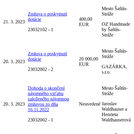
Mesto Šaštín-
Zmluva o poskytnutí
Stráže
400,00
dotácie
21. 3. 2023
OZ Handmade
EUR
23032102 - 1
by Šaštín-
Stráže
Mesto Šaštín-
Zmluva o poskytnutí
Stráže
20 000,00
dotácie
20. 3. 2023
EUR
GAZÁRKA,
23032002 - 2
s.r.o.
Dohoda o skončení
Mesto Šaštín-
nájomného vzťahu
Stráže
založeného nájomnou
Jaroslav
20. 3. 2023
Neuvedené
zmluvou zo dňa
Waldhauser a
16.11.2022
Henrieta
23032002 - 1
Waldhauserová