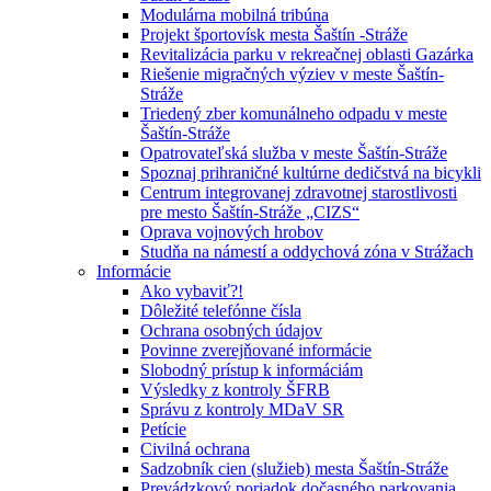
Modulárna mobilná tribúna
Projekt športovísk mesta Šaštín -Stráže
Revitalizácia parku v rekreačnej oblasti Gazárka
Riešenie migračných výziev v meste Šaštín-
Stráže
Triedený zber komunálneho odpadu v meste
Šaštín-Stráže
Opatrovateľská služba v meste Šaštín-Stráže
Spoznaj prihraničné kultúrne dedičstvá na bicykli
Centrum integrovanej zdravotnej starostlivosti
pre mesto Šaštín-Stráže „CIZS“
Oprava vojnových hrobov
Studňa na námestí a oddychová zóna v Strážach
Informácie
Ako vybaviť?!
Dôležité telefónne čísla
Ochrana osobných údajov
Povinne zverejňované informácie
Slobodný prístup k informáciám
Výsledky z kontroly ŠFRB
Správu z kontroly MDaV SR
Petície
Civilná ochrana
Sadzobník cien (služieb) mesta Šaštín-Stráže
Prevádzkový poriadok dočasného parkovania