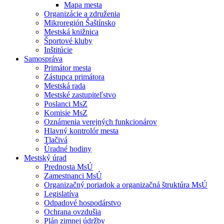
Mapa mesta
Organizácie a združenia
Mikroregión Šaštínsko
Mestská knižnica
Športové kluby
Inštitúcie
Samospráva
Primátor mesta
Zástupca primátora
Mestská rada
Mestské zastupiteľstvo
Poslanci MsZ
Komisie MsZ
Oznámenia verejných funkcionárov
Hlavný kontrolór mesta
Tlačivá
Úradné hodiny
Mestský úrad
Prednosta MsÚ
Zamestnanci MsÚ
Organizačný poriadok a organizačná štruktúra MsÚ
Legislatíva
Odpadové hospodárstvo
Ochrana ovzdušia
Plán zimnej údržby