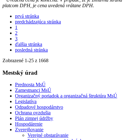
platcom DPH, je cena uvedená vrátane DPH.
prvá stránka
predchádzajúca stránka
1
2
3
ďalšia stránka
posledná stránka
Zobrazené
1
-
25
z 1668
Mestský úrad
Prednosta MsÚ
Zamestnanci MsÚ
Organizačný poriadok a organizačná štruktúra MsÚ
Legislatíva
Odpadové hospodárstvo
Ochrana ovzdušia
Plán zimnej údržby
Hospodárenie
Zverejňovanie
Verejné obstarávanie