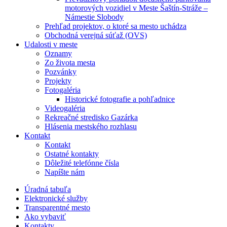
motorových vozidiel v Meste Šaštín-Stráže –
Námestie Slobody
Prehľad projektov, o ktoré sa mesto uchádza
Obchodná verejná súťaž (OVS)
Udalosti v meste
Oznamy
Zo života mesta
Pozvánky
Projekty
Fotogaléria
Historické fotografie a pohľadnice
Videogaléria
Rekreačné stredisko Gazárka
Hlásenia mestského rozhlasu
Kontakt
Kontakt
Ostatné kontakty
Dôležité telefónne čísla
Napíšte nám
Úradná tabuľa
Elektronické služby
Transparentné mesto
Ako vybaviť
Kontakty