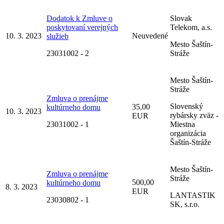
Dodatok k Zmluve o
Slovak
poskytovaní verejných
Telekom, a.s.
10. 3. 2023
Neuvedené
služieb
Mesto Šaštín-
23031002 - 2
Stráže
Mesto Šaštín-
Stráže
Zmluva o prenájme
Slovenský
35,00
kultúrneho domu
10. 3. 2023
rybársky zväz -
EUR
23031002 - 1
Miestna
organizácia
Šaštín-Stráže
Mesto Šaštín-
Zmluva o prenájme
Stráže
500,00
kultúrneho domu
8. 3. 2023
EUR
LANTASTIK
23030802 - 1
SK, s.r.o.