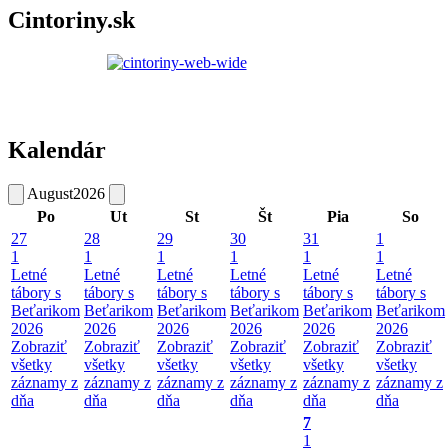
Cintoriny.sk
Kalendár
August
2026
Po
Ut
St
Št
Pia
So
27
28
29
30
31
1
1
1
1
1
1
1
Letné
Letné
Letné
Letné
Letné
Letné
tábory s
tábory s
tábory s
tábory s
tábory s
tábory s
Beťarikom
Beťarikom
Beťarikom
Beťarikom
Beťarikom
Beťarikom
2026
2026
2026
2026
2026
2026
Zobraziť
Zobraziť
Zobraziť
Zobraziť
Zobraziť
Zobraziť
všetky
všetky
všetky
všetky
všetky
všetky
záznamy z
záznamy z
záznamy z
záznamy z
záznamy z
záznamy z
dňa
dňa
dňa
dňa
dňa
dňa
7
1