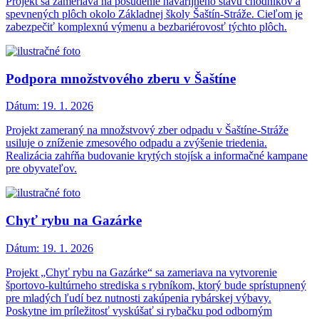
Projekt sa zameriava na posúdenie havarijného stavu chodníkov a
spevnených plôch okolo Základnej školy Šaštín-Stráže. Cieľom je
zabezpečiť komplexnú výmenu a bezbariérovosť týchto plôch.
Podpora množstvového zberu v Šaštíne
Dátum:
19. 1. 2026
Projekt zameraný na množstvový zber odpadu v Šaštíne-Stráže
usiluje o zníženie zmesového odpadu a zvýšenie triedenia.
Realizácia zahŕňa budovanie krytých stojísk a informačné kampane
pre obyvateľov.
Chyť rybu na Gazárke
Dátum:
19. 1. 2026
Projekt „Chyť rybu na Gazárke“ sa zameriava na vytvorenie
športovo-kultúrneho strediska s rybníkom, ktorý bude sprístupnený
pre mladých ľudí bez nutnosti zakúpenia rybárskej výbavy.
Poskytne im príležitosť vyskúšať si rybačku pod odborným