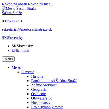
Rovno na obsah
Rovno na menu
Šaštín-Stráže
034/698 74 11
sekretariat@mestosastinstraze.sk
SK
Slovensky
SK
Slovensky
EN
English
Menu
Mesto
O meste
História
Pamätihodnosti Šaštína-Stráží
Známe osobnosti
Geografia
Osídlenie
Obyvateľstvo
Hospodárstvo
Erb a symboly mesta