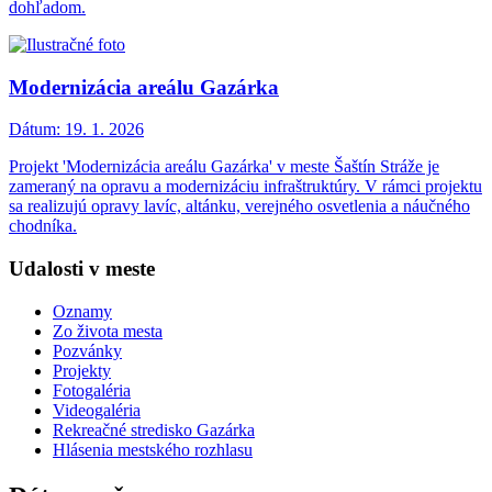
dohľadom.
Modernizácia areálu Gazárka
Dátum:
19. 1. 2026
Projekt 'Modernizácia areálu Gazárka' v meste Šaštín Stráže je
zameraný na opravu a modernizáciu infraštruktúry. V rámci projektu
sa realizujú opravy lavíc, altánku, verejného osvetlenia a náučného
chodníka.
Udalosti v meste
Oznamy
Zo života mesta
Pozvánky
Projekty
Fotogaléria
Videogaléria
Rekreačné stredisko Gazárka
Hlásenia mestského rozhlasu