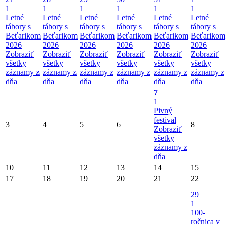
1
1
1
1
1
1
Letné
Letné
Letné
Letné
Letné
Letné
tábory s
tábory s
tábory s
tábory s
tábory s
tábory s
Beťarikom
Beťarikom
Beťarikom
Beťarikom
Beťarikom
Beťarikom
2026
2026
2026
2026
2026
2026
Zobraziť
Zobraziť
Zobraziť
Zobraziť
Zobraziť
Zobraziť
všetky
všetky
všetky
všetky
všetky
všetky
záznamy z
záznamy z
záznamy z
záznamy z
záznamy z
záznamy z
dňa
dňa
dňa
dňa
dňa
dňa
7
1
Pivný
festival
3
4
5
6
8
Zobraziť
všetky
záznamy z
dňa
10
11
12
13
14
15
17
18
19
20
21
22
29
1
100-
ročnica v