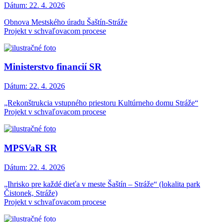
Dátum:
22. 4. 2026
Obnova Mestského úradu Šaštín-Stráže
Projekt v schvaľovacom procese
Ministerstvo financií SR
Dátum:
22. 4. 2026
„Rekonštrukcia vstupného priestoru Kultúrneho domu Stráže“
Projekt v schvaľovacom procese
MPSVaR SR
Dátum:
22. 4. 2026
„Ihrisko pre každé dieťa v meste Šaštín – Stráže“ (lokalita park
Čistonek, Stráže)
Projekt v schvaľovacom procese