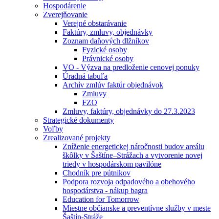
Hospodárenie
Zverejňovanie
Verejné obstarávanie
Faktúry, zmluvy, objednávky
Zoznam daňových dlžníkov
Fyzické osoby
Právnické osoby
VO - Výzva na predloženie cenovej ponuky
Úradná tabuľa
Archív zmlúv faktúr objednávok
Zmluvy
FZO
Zmluvy, faktúry, objednávky do 27.3.2023
Strategické dokumenty
Voľby
Zrealizované projekty
Zníženie energetickej náročnosti budov areálu
škôlky v Šaštíne–Strážach a vytvorenie novej
triedy v hospodárskom pavilóne
Chodník pre pútnikov
Podpora rozvoja odpadového a obehového
hospodárstva - nákup bagra
Education for Tomorrow
Miestne občianske a preventívne služby v meste
Šaštín-Stráže