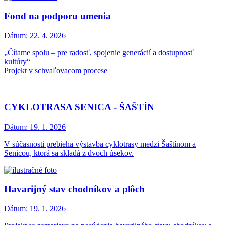
Fond na podporu umenia
Dátum:
22. 4. 2026
„Čítame spolu – pre radosť, spojenie generácií a dostupnosť
kultúry“
Projekt v schvaľovacom procese
CYKLOTRASA SENICA - ŠAŠTÍN
Dátum:
19. 1. 2026
V súčasnosti prebieha výstavba cyklotrasy medzi Šaštínom a
Senicou, ktorá sa skladá z dvoch úsekov.
Havarijný stav chodníkov a plôch
Dátum:
19. 1. 2026