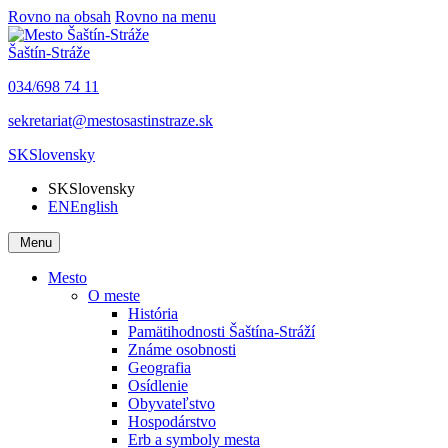
Rovno na obsah
Rovno na menu
Šaštín-Stráže
034/698 74 11
sekretariat@mestosastinstraze.sk
SK
Slovensky
SK
Slovensky
EN
English
Menu
Mesto
O meste
História
Pamätihodnosti Šaštína-Stráží
Známe osobnosti
Geografia
Osídlenie
Obyvateľstvo
Hospodárstvo
Erb a symboly mesta