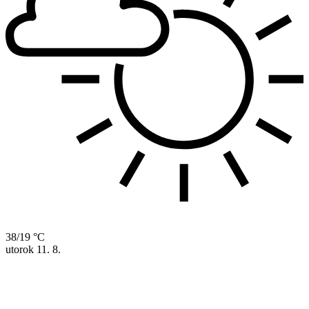
38/19 °C
utorok
11. 8.