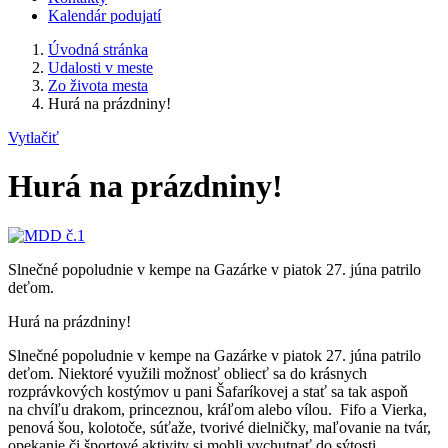
Kalendár podujatí
Úvodná stránka
Udalosti v meste
Zo života mesta
Hurá na prázdniny!
Vytlačiť
Hurá na prázdniny!
Slnečné popoludnie v kempe na Gazárke v piatok 27. júna patrilo
deťom.
Hurá na prázdniny!
Slnečné popoludnie v kempe na Gazárke v piatok 27. júna patrilo
deťom. Niektoré využili možnosť obliecť sa do krásnych
rozprávkových kostýmov u pani Šafaríkovej a stať sa tak aspoň
na chvíľu drakom, princeznou, kráľom alebo vílou. Fifo a Vierka,
penová šou, kolotoče, súťaže, tvorivé dielničky, maľovanie na tvár,
opekanie či športové aktivity si mohli vychutnať do sýtosti.