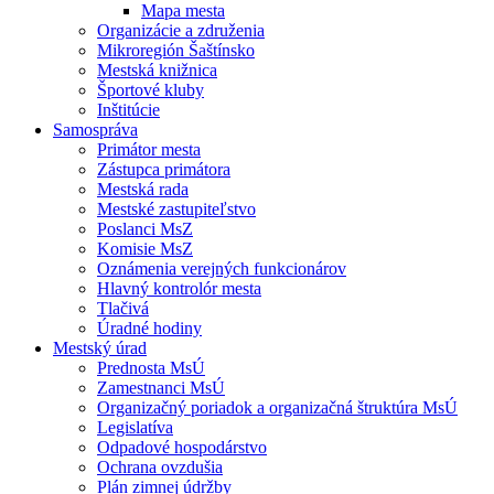
Mapa mesta
Organizácie a združenia
Mikroregión Šaštínsko
Mestská knižnica
Športové kluby
Inštitúcie
Samospráva
Primátor mesta
Zástupca primátora
Mestská rada
Mestské zastupiteľstvo
Poslanci MsZ
Komisie MsZ
Oznámenia verejných funkcionárov
Hlavný kontrolór mesta
Tlačivá
Úradné hodiny
Mestský úrad
Prednosta MsÚ
Zamestnanci MsÚ
Organizačný poriadok a organizačná štruktúra MsÚ
Legislatíva
Odpadové hospodárstvo
Ochrana ovzdušia
Plán zimnej údržby