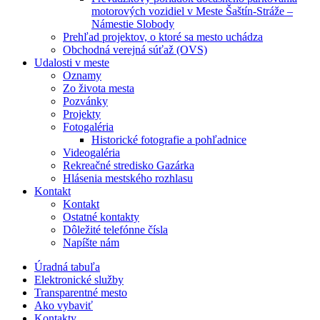
motorových vozidiel v Meste Šaštín-Stráže –
Námestie Slobody
Prehľad projektov, o ktoré sa mesto uchádza
Obchodná verejná súťaž (OVS)
Udalosti v meste
Oznamy
Zo života mesta
Pozvánky
Projekty
Fotogaléria
Historické fotografie a pohľadnice
Videogaléria
Rekreačné stredisko Gazárka
Hlásenia mestského rozhlasu
Kontakt
Kontakt
Ostatné kontakty
Dôležité telefónne čísla
Napíšte nám
Úradná tabuľa
Elektronické služby
Transparentné mesto
Ako vybaviť
Kontakty