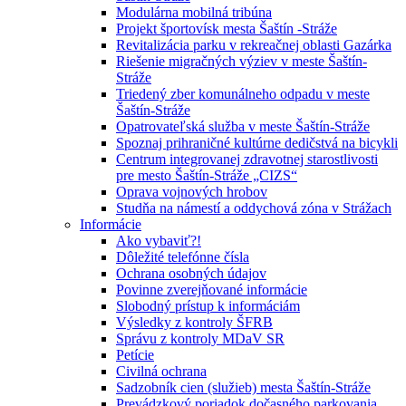
Modulárna mobilná tribúna
Projekt športovísk mesta Šaštín -Stráže
Revitalizácia parku v rekreačnej oblasti Gazárka
Riešenie migračných výziev v meste Šaštín-
Stráže
Triedený zber komunálneho odpadu v meste
Šaštín-Stráže
Opatrovateľská služba v meste Šaštín-Stráže
Spoznaj prihraničné kultúrne dedičstvá na bicykli
Centrum integrovanej zdravotnej starostlivosti
pre mesto Šaštín-Stráže „CIZS“
Oprava vojnových hrobov
Studňa na námestí a oddychová zóna v Strážach
Informácie
Ako vybaviť?!
Dôležité telefónne čísla
Ochrana osobných údajov
Povinne zverejňované informácie
Slobodný prístup k informáciám
Výsledky z kontroly ŠFRB
Správu z kontroly MDaV SR
Petície
Civilná ochrana
Sadzobník cien (služieb) mesta Šaštín-Stráže
Prevádzkový poriadok dočasného parkovania