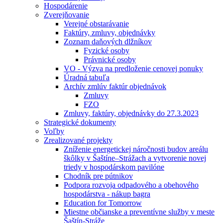
Hospodárenie
Zverejňovanie
Verejné obstarávanie
Faktúry, zmluvy, objednávky
Zoznam daňových dlžníkov
Fyzické osoby
Právnické osoby
VO - Výzva na predloženie cenovej ponuky
Úradná tabuľa
Archív zmlúv faktúr objednávok
Zmluvy
FZO
Zmluvy, faktúry, objednávky do 27.3.2023
Strategické dokumenty
Voľby
Zrealizované projekty
Zníženie energetickej náročnosti budov areálu
škôlky v Šaštíne–Strážach a vytvorenie novej
triedy v hospodárskom pavilóne
Chodník pre pútnikov
Podpora rozvoja odpadového a obehového
hospodárstva - nákup bagra
Education for Tomorrow
Miestne občianske a preventívne služby v meste
Šaštín-Stráže