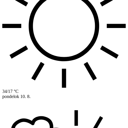
34/17 °C
pondelok
10. 8.