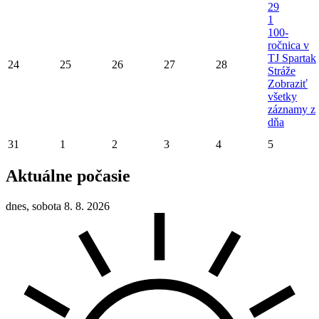
29
1
100-
ročnica v
TJ Spartak
24
25
26
27
28
Stráže
Zobraziť
všetky
záznamy z
dňa
31
1
2
3
4
5
Aktuálne počasie
dnes, sobota 8. 8. 2026