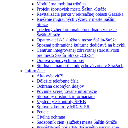
Modulárna mobilná tribúna
Projekt športovísk mesta Šaštín -Stráže
Revitalizácia parku v rekreačnej oblasti Gazárka
Riešenie migračných výziev v meste Šaštín-
Stráže
Triedený zber komunálneho odpadu v meste
Šaštín-Stráže
Opatrovateľská služba v meste Šaštín-Stráže
Spoznaj prihraničné kultúrne dedičstvá na bicykli
Centrum integrovanej zdravotnej starostlivosti
pre mesto Šaštín-Stráže „CIZS“
Oprava vojnových hrobov
Studňa na námestí a oddychová zóna v Strážach
Informácie
Ako vybaviť?!
Dôležité telefónne čísla
Ochrana osobných údajov
Povinne zverejňované informácie
Slobodný prístup k informáciám
Výsledky z kontroly ŠFRB
Správu z kontroly MDaV SR
Petície
Civilná ochrana
Sadzobník cien (služieb) mesta Šaštín-Stráže
Prevádzkový poriadok dočasného parkovania