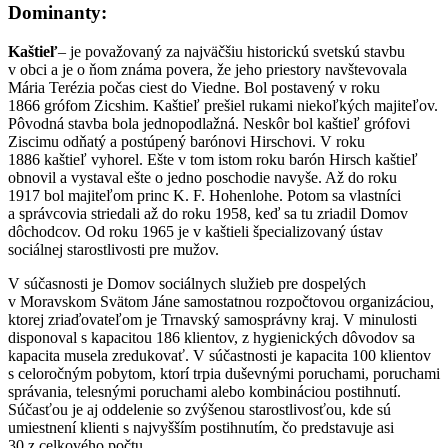
Dominanty:
Kaštieľ
– je považovaný za najväčšiu historickú svetskú stavbu
v obci a je o ňom známa povera, že jeho priestory navštevovala
Mária Terézia počas ciest do Viedne. Bol postavený v roku
1866 grófom Zicshim. Kaštieľ prešiel rukami niekoľkých majiteľov.
Pôvodná stavba bola jednopodlažná. Neskôr bol kaštieľ grófovi
Ziscimu odňatý a postúpený barónovi Hirschovi. V roku
1886 kaštieľ vyhorel. Ešte v tom istom roku barón Hirsch kaštieľ
obnovil a vystaval ešte o jedno poschodie navyše. Až do roku
1917 bol majiteľom princ K. F. Hohenlohe. Potom sa vlastníci
a správcovia striedali až do roku 1958, keď sa tu zriadil Domov
dôchodcov. Od roku 1965 je v kaštieli špecializovaný ústav
sociálnej starostlivosti pre mužov.
V súčasnosti je Domov sociálnych služieb pre dospelých
v Moravskom Svätom Jáne samostatnou rozpočtovou organizáciou,
ktorej zriaďovateľom je Trnavský samosprávny kraj. V minulosti
disponoval s kapacitou 186 klientov, z hygienických dôvodov sa
kapacita musela zredukovať. V súčastnosti je kapacita 100 klientov
s celoročným pobytom, ktorí trpia duševnými poruchami, poruchami
správania, telesnými poruchami alebo kombináciou postihnutí.
Súčasťou je aj oddelenie so zvýšenou starostlivosťou, kde sú
umiestnení klienti s najvyšším postihnutím, čo predstavuje asi
30 z celkového počtu.