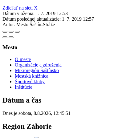
Zdieľať na sieti X
Dátum vloženia:
1. 7. 2019 12:53
Dátum poslednej aktualizácie:
1. 7. 2019 12:57
Autor:
Mesto Šaštín-Stráže
Mesto
O meste
Organizácie a združenia
Mikroregión Šaštínsko
Mestská knižnica
Športové kluby
Inštitúcie
Dátum a čas
Dnes je
sobota
,
8.8.2026
,
12:45:51
Region Záhorie