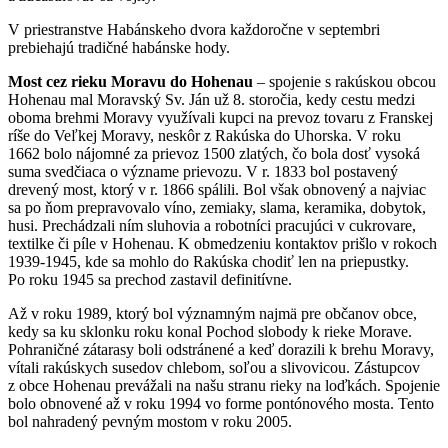
V priestranstve Habánskeho dvora každoročne v septembri
prebiehajú tradičné habánske hody.
Most cez rieku Moravu do Hohenau
– spojenie s rakúskou obcou
Hohenau mal Moravský Sv. Ján už 8. storočia, kedy cestu medzi
oboma brehmi Moravy využívali kupci na prevoz tovaru z Franskej
ríše do Veľkej Moravy, neskôr z Rakúska do Uhorska. V roku
1662 bolo nájomné za prievoz 1500 zlatých, čo bola dosť vysoká
suma svedčiaca o význame prievozu. V r. 1833 bol postavený
drevený most, ktorý v r. 1866 spálili. Bol však obnovený a najviac
sa po ňom prepravovalo víno, zemiaky, slama, keramika, dobytok,
husi. Prechádzali ním sluhovia a robotníci pracujúci v cukrovare,
textilke či píle v Hohenau. K obmedzeniu kontaktov prišlo v rokoch
1939-1945, kde sa mohlo do Rakúska chodiť len na priepustky.
Po roku 1945 sa prechod zastavil definitívne.
Až v roku 1989, ktorý bol významným najmä pre občanov obce,
kedy sa ku sklonku roku konal Pochod slobody k rieke Morave.
Pohraničné zátarasy boli odstránené a keď dorazili k brehu Moravy,
vítali rakúskych susedov chlebom, soľou a slivovicou. Zástupcov
z obce Hohenau prevážali na našu stranu rieky na loďkách. Spojenie
bolo obnovené až v roku 1994 vo forme pontónového mosta. Tento
bol nahradený pevným mostom v roku 2005.