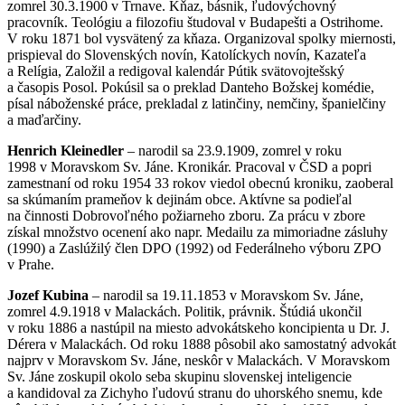
zomrel 30.3.1900 v Trnave. Kňaz, básnik, ľudovýchovný
pracovník. Teológiu a filozofiu študoval v Budapešti a Ostrihome.
V roku 1871 bol vysvätený za kňaza. Organizoval spolky miernosti,
prispieval do Slovenských novín, Katolíckych novín, Kazateľa
a Relígia, Založil a redigoval kalendár Pútik svätovojtešský
a časopis Posol. Pokúsil sa o preklad Danteho Božskej komédie,
písal náboženské práce, prekladal z latinčiny, nemčiny, španielčiny
a maďarčiny.
Henrich Kleinedler
– narodil sa 23.9.1909, zomrel v roku
1998 v Moravskom Sv. Jáne. Kronikár. Pracoval v ČSD a popri
zamestnaní od roku 1954 33 rokov viedol obecnú kroniku, zaoberal
sa skúmaním prameňov k dejinám obce. Aktívne sa podieľal
na činnosti Dobrovoľného požiarneho zboru. Za prácu v zbore
získal množstvo ocenení ako napr. Medailu za mimoriadne zásluhy
(1990) a Zaslúžilý člen DPO (1992) od Federálneho výboru ZPO
v Prahe.
Jozef Kubina
– narodil sa 19.11.1853 v Moravskom Sv. Jáne,
zomrel 4.9.1918 v Malackách. Politik, právnik. Štúdiá ukončil
v roku 1886 a nastúpil na miesto advokátskeho koncipienta u Dr. J.
Dérera v Malackách. Od roku 1888 pôsobil ako samostatný advokát
najprv v Moravskom Sv. Jáne, neskôr v Malackách. V Moravskom
Sv. Jáne zoskupil okolo seba skupinu slovenskej inteligencie
a kandidoval za Zichyho ľudovú stranu do uhorského snemu, kde