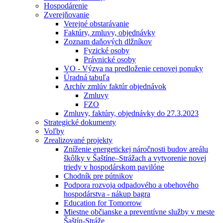
Hospodárenie
Zverejňovanie
Verejné obstarávanie
Faktúry, zmluvy, objednávky
Zoznam daňových dlžníkov
Fyzické osoby
Právnické osoby
VO - Výzva na predloženie cenovej ponuky
Úradná tabuľa
Archív zmlúv faktúr objednávok
Zmluvy
FZO
Zmluvy, faktúry, objednávky do 27.3.2023
Strategické dokumenty
Voľby
Zrealizované projekty
Zníženie energetickej náročnosti budov areálu
škôlky v Šaštíne–Strážach a vytvorenie novej
triedy v hospodárskom pavilóne
Chodník pre pútnikov
Podpora rozvoja odpadového a obehového
hospodárstva - nákup bagra
Education for Tomorrow
Miestne občianske a preventívne služby v meste
Šaštín-Stráže