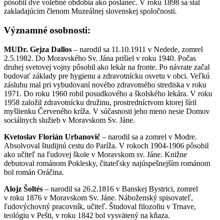
pôsobil dve volebné obdobia ako poslanec. V roku 1898 sa stal
zakladajúcim členom Muzeálnej slovenskej spoločnosti.
Významné osobnosti:
MUDr. Gejza Dallos
– narodil sa 11.10.1911 v Nedede, zomrel
2.5.1982. Do Moravského Sv. Jána prišiel v roku 1940. Počas
druhej svetovej vojny pôsobil ako lekár na fronte. Po návrate začal
budovať základy pre hygienu a zdravotnícku osvetu v obci. Veľkú
zásluhu mal pri vybudovaní nového zdravotného strediska v roku
1971. Do roku 1960 robil posudkového a školského lekára. V roku
1958 založil zdravotnícku družinu, prostredníctvom ktorej šíril
myšlienku Červeného kríža. V súčasnosti jeho meno nesie Domov
sociálnych služieb v Moravskom Sv. Jáne.
Kvetoslav Florián Urbanovič
– narodil sa a zomrel v Modre.
Absolvoval študijnú cestu do Paríža. V rokoch 1904-1906 pôsobil
ako učiteľ na ľudovej škole v Moravskom sv. Jáne. Knižne
debutoval románom Poklesky, čitateľsky najúspešnejším románom
bol román Oráčina.
Alojz Šoltés
– narodil sa 26.2.1816 v Banskej Bystrici, zomrel
v roku 1876 v Moravskom Sv. Jáne. Náboženský spisovateľ,
ľudovýchovný pracovník, učiteľ. Študoval filozofiu v Trnave,
teológiu v Pešti, v roku 1842 bol vysvätený na kňaza.