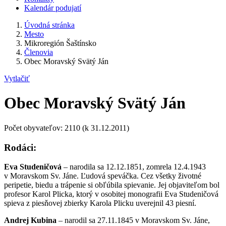
Kalendár podujatí
Úvodná stránka
Mesto
Mikroregión Šaštínsko
Členovia
Obec Moravský Svätý Ján
Vytlačiť
Obec Moravský Svätý Ján
Počet obyvateľov: 2110 (k 31.12.2011)
Rodáci:
Eva Studeničová
– narodila sa 12.12.1851, zomrela 12.4.1943
v Moravskom Sv. Jáne. Ľudová speváčka. Cez všetky životné
peripetie, biedu a trápenie si obľúbila spievanie. Jej objaviteľom bol
profesor Karol Plicka, ktorý v osobitej monografii Eva Studeničová
spieva z piesňovej zbierky Karola Plicku uverejnil 43 piesní.
Andrej Kubina
– narodil sa 27.11.1845 v Moravskom Sv. Jáne,