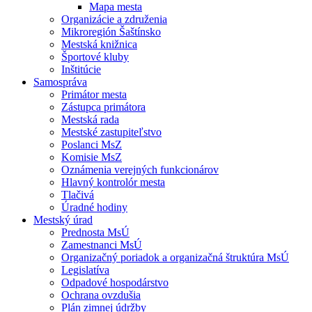
Mapa mesta
Organizácie a združenia
Mikroregión Šaštínsko
Mestská knižnica
Športové kluby
Inštitúcie
Samospráva
Primátor mesta
Zástupca primátora
Mestská rada
Mestské zastupiteľstvo
Poslanci MsZ
Komisie MsZ
Oznámenia verejných funkcionárov
Hlavný kontrolór mesta
Tlačivá
Úradné hodiny
Mestský úrad
Prednosta MsÚ
Zamestnanci MsÚ
Organizačný poriadok a organizačná štruktúra MsÚ
Legislatíva
Odpadové hospodárstvo
Ochrana ovzdušia
Plán zimnej údržby