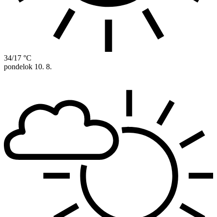
34/17 °C
pondelok
10. 8.