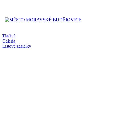
Tlačivá
Galéria
Listové zásielky