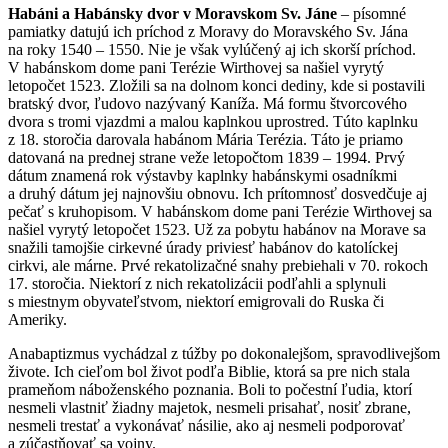
Habáni a Habánsky dvor v Moravskom Sv. Jáne
– písomné
pamiatky datujú ich príchod z Moravy do Moravského Sv. Jána
na roky 1540 – 1550. Nie je však vylúčený aj ich skorší príchod.
V habánskom dome pani Terézie Wirthovej sa našiel vyrytý
letopočet 1523. Zložili sa na dolnom konci dediny, kde si postavili
bratský dvor, ľudovo nazývaný Kaníža. Má formu štvorcového
dvora s tromi vjazdmi a malou kaplnkou uprostred. Túto kaplnku
z 18. storočia darovala habánom Mária Terézia. Táto je priamo
datovaná na prednej strane veže letopočtom 1839 – 1994. Prvý
dátum znamená rok výstavby kaplnky habánskymi osadníkmi
a druhý dátum jej najnovšiu obnovu. Ich prítomnosť dosvedčuje aj
pečať s kruhopisom. V habánskom dome pani Terézie Wirthovej sa
našiel vyrytý letopočet 1523. Už za pobytu habánov na Morave sa
snažili tamojšie cirkevné úrady priviesť habánov do katolíckej
cirkvi, ale márne. Prvé rekatolizačné snahy prebiehali v 70. rokoch
17. storočia. Niektorí z nich rekatolizácii podľahli a splynuli
s miestnym obyvateľstvom, niektorí emigrovali do Ruska či
Ameriky.
Anabaptizmus vychádzal z túžby po dokonalejšom, spravodlivejšom
živote. Ich cieľom bol život podľa Biblie, ktorá sa pre nich stala
prameňom náboženského poznania. Boli to počestní ľudia, ktorí
nesmeli vlastniť žiadny majetok, nesmeli prisahať, nosiť zbrane,
nesmeli trestať a vykonávať násilie, ako aj nesmeli podporovať
a zúčastňovať sa vojny.