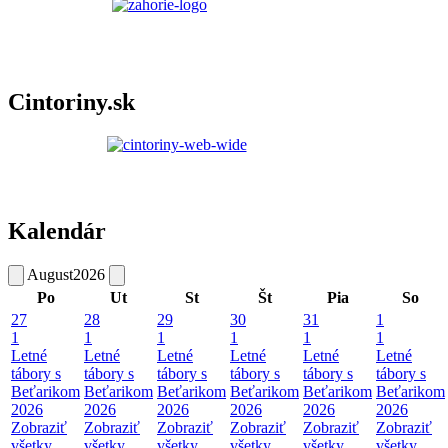
Cintoriny.sk
Kalendár
August
2026
Po
Ut
St
Št
Pia
So
27
28
29
30
31
1
1
1
1
1
1
1
Letné
Letné
Letné
Letné
Letné
Letné
tábory s
tábory s
tábory s
tábory s
tábory s
tábory s
Beťarikom
Beťarikom
Beťarikom
Beťarikom
Beťarikom
Beťarikom
2026
2026
2026
2026
2026
2026
Zobraziť
Zobraziť
Zobraziť
Zobraziť
Zobraziť
Zobraziť
všetky
všetky
všetky
všetky
všetky
všetky