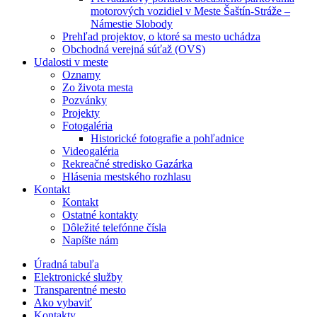
motorových vozidiel v Meste Šaštín-Stráže –
Námestie Slobody
Prehľad projektov, o ktoré sa mesto uchádza
Obchodná verejná súťaž (OVS)
Udalosti v meste
Oznamy
Zo života mesta
Pozvánky
Projekty
Fotogaléria
Historické fotografie a pohľadnice
Videogaléria
Rekreačné stredisko Gazárka
Hlásenia mestského rozhlasu
Kontakt
Kontakt
Ostatné kontakty
Dôležité telefónne čísla
Napíšte nám
Úradná tabuľa
Elektronické služby
Transparentné mesto
Ako vybaviť
Kontakty