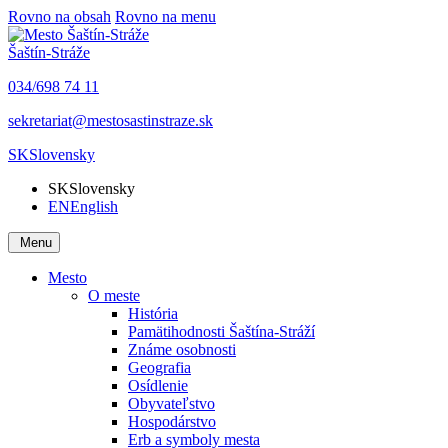
Rovno na obsah
Rovno na menu
Šaštín-Stráže
034/698 74 11
sekretariat@mestosastinstraze.sk
SK
Slovensky
SK
Slovensky
EN
English
Menu
Mesto
O meste
História
Pamätihodnosti Šaštína-Stráží
Známe osobnosti
Geografia
Osídlenie
Obyvateľstvo
Hospodárstvo
Erb a symboly mesta