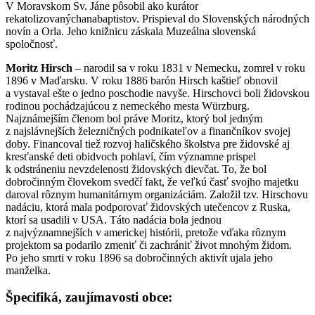
V Moravskom Sv. Jáne pôsobil ako kurátor
rekatolizovanýchanabaptistov. Prispieval do Slovenských národných
novín a Orla. Jeho knižnicu záskala Muzeálna slovenská
spoločnosť.
Moritz Hirsch
– narodil sa v roku 1831 v Nemecku, zomrel v roku
1896 v Maďarsku. V roku 1886 barón Hirsch kaštieľ obnovil
a vystaval ešte o jedno poschodie navyše. Hirschovci boli židovskou
rodinou pochádzajúcou z nemeckého mesta Würzburg.
Najznámejším členom bol práve Moritz, ktorý bol jedným
z najslávnejších železničných podnikateľov a finančníkov svojej
doby. Financoval tiež rozvoj haličského školstva pre židovské aj
kresťanské deti obidvoch pohlaví, čím významne prispel
k odstráneniu nevzdelenosti židovských dievčat. To, že bol
dobročinným človekom svedčí fakt, že veľkú časť svojho majetku
daroval rôznym humanitárnym organizáciám. Založil tzv. Hirschovu
nadáciu, ktorá mala podporovať židovských utečencov z Ruska,
ktorí sa usadili v USA. Táto nadácia bola jednou
z najvýznamnejších v americkej histórii, pretože vďaka rôznym
projektom sa podarilo zmeniť či zachrániť život mnohým židom.
Po jeho smrti v roku 1896 sa dobročinných aktivít ujala jeho
manželka.
Špecifiká, zaujímavosti obce: