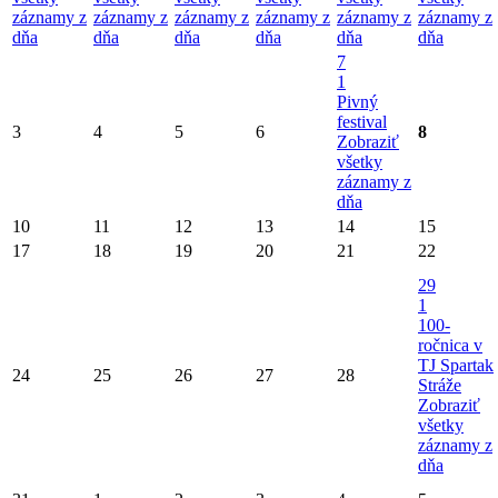
záznamy z
záznamy z
záznamy z
záznamy z
záznamy z
záznamy z
dňa
dňa
dňa
dňa
dňa
dňa
7
1
Pivný
festival
3
4
5
6
8
Zobraziť
všetky
záznamy z
dňa
10
11
12
13
14
15
17
18
19
20
21
22
29
1
100-
ročnica v
TJ Spartak
24
25
26
27
28
Stráže
Zobraziť
všetky
záznamy z
dňa