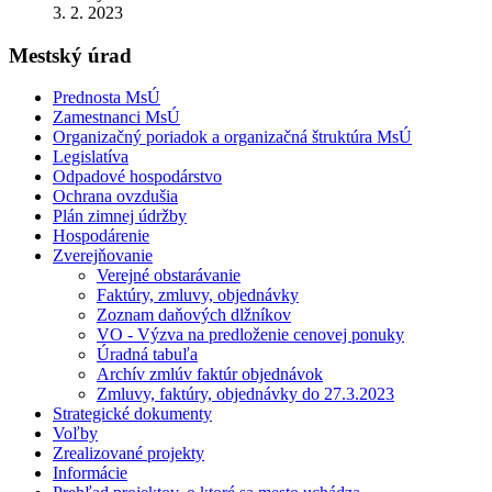
3. 2. 2023
Mestský úrad
Prednosta MsÚ
Zamestnanci MsÚ
Organizačný poriadok a organizačná štruktúra MsÚ
Legislatíva
Odpadové hospodárstvo
Ochrana ovzdušia
Plán zimnej údržby
Hospodárenie
Zverejňovanie
Verejné obstarávanie
Faktúry, zmluvy, objednávky
Zoznam daňových dlžníkov
VO - Výzva na predloženie cenovej ponuky
Úradná tabuľa
Archív zmlúv faktúr objednávok
Zmluvy, faktúry, objednávky do 27.3.2023
Strategické dokumenty
Voľby
Zrealizované projekty
Informácie