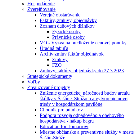
Hospodárenie
Zverejňovanie
Verejné obstarávanie
Faktúry, zmluvy, objednávky
Zoznam daňových dlžníkov
Fyzické osoby
Právnické osoby
VO - Výzva na predloženie cenovej ponuky
Úradná tabuľa
Archív zmlúv faktúr objednávok
Zmluvy
FZO
Zmluvy, faktúry, objednávky do 27.3.2023
Strategické dokumenty
Voľby
Zrealizované projekty
Zníženie energetickej náročnosti budov areálu
škôlky v Šaštíne–Strážach a vytvorenie novej
triedy v hospodárskom pavilóne
Chodník pre pútnikov
Podpora rozvoja odpadového a obehového
hospodárstva - nákup bagra
Education for Tomorrow
Miestne občianske a preventívne služby v meste
Šaštín-Stráže