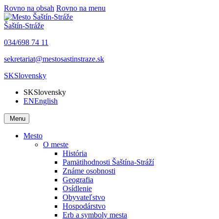
Rovno na obsah
Rovno na menu
Šaštín-Stráže
034/698 74 11
sekretariat@mestosastinstraze.sk
SK
Slovensky
SK
Slovensky
EN
English
Menu
Mesto
O meste
História
Pamätihodnosti Šaštína-Stráží
Známe osobnosti
Geografia
Osídlenie
Obyvateľstvo
Hospodárstvo
Erb a symboly mesta