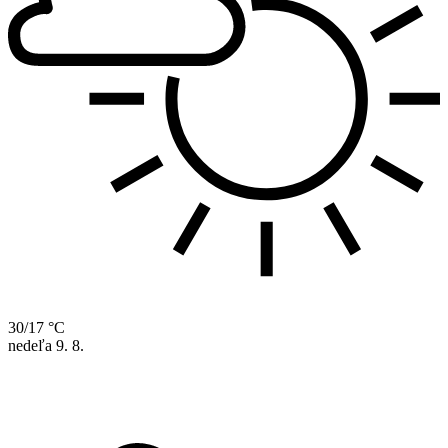
30/17 °C
nedeľa
9. 8.