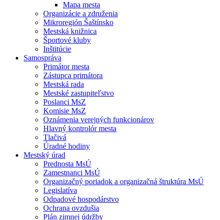
Mapa mesta
Organizácie a združenia
Mikroregión Šaštínsko
Mestská knižnica
Športové kluby
Inštitúcie
Samospráva
Primátor mesta
Zástupca primátora
Mestská rada
Mestské zastupiteľstvo
Poslanci MsZ
Komisie MsZ
Oznámenia verejných funkcionárov
Hlavný kontrolór mesta
Tlačivá
Úradné hodiny
Mestský úrad
Prednosta MsÚ
Zamestnanci MsÚ
Organizačný poriadok a organizačná štruktúra MsÚ
Legislatíva
Odpadové hospodárstvo
Ochrana ovzdušia
Plán zimnej údržby