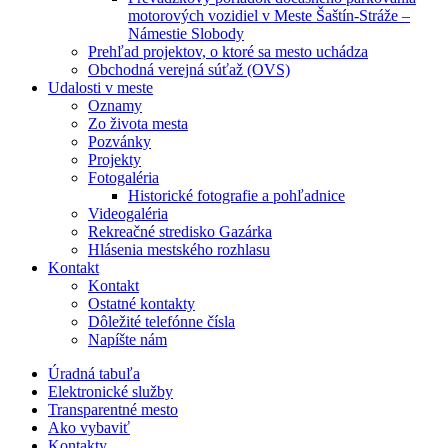
motorových vozidiel v Meste Šaštín-Stráže –
Námestie Slobody
Prehľad projektov, o ktoré sa mesto uchádza
Obchodná verejná súťaž (OVS)
Udalosti v meste
Oznamy
Zo života mesta
Pozvánky
Projekty
Fotogaléria
Historické fotografie a pohľadnice
Videogaléria
Rekreačné stredisko Gazárka
Hlásenia mestského rozhlasu
Kontakt
Kontakt
Ostatné kontakty
Dôležité telefónne čísla
Napíšte nám
Úradná tabuľa
Elektronické služby
Transparentné mesto
Ako vybaviť
Kontakty