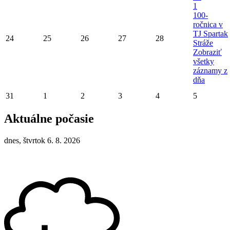
1
100-
ročnica v
TJ Spartak
24
25
26
27
28
Stráže
Zobraziť
všetky
záznamy z
dňa
31
1
2
3
4
5
Aktuálne počasie
dnes, štvrtok 6. 8. 2026