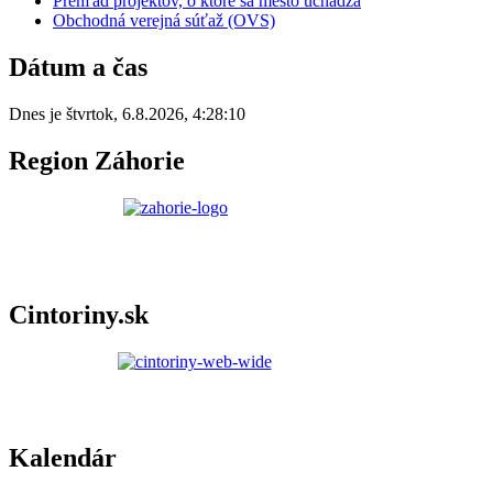
Prehľad projektov, o ktoré sa mesto uchádza
Obchodná verejná súťaž (OVS)
Dátum a čas
Dnes je
štvrtok
,
6.8.2026
,
4:28:10
Region Záhorie
Cintoriny.sk
Kalendár