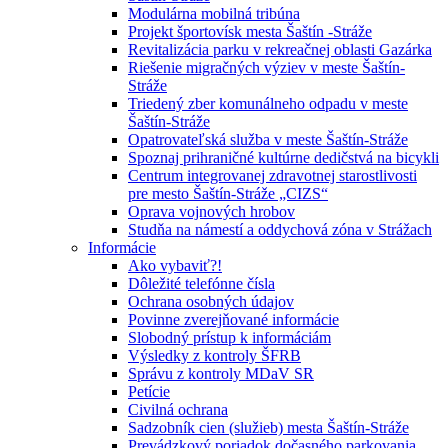
Modulárna mobilná tribúna
Projekt športovísk mesta Šaštín -Stráže
Revitalizácia parku v rekreačnej oblasti Gazárka
Riešenie migračných výziev v meste Šaštín-
Stráže
Triedený zber komunálneho odpadu v meste
Šaštín-Stráže
Opatrovateľská služba v meste Šaštín-Stráže
Spoznaj prihraničné kultúrne dedičstvá na bicykli
Centrum integrovanej zdravotnej starostlivosti
pre mesto Šaštín-Stráže „CIZS“
Oprava vojnových hrobov
Studňa na námestí a oddychová zóna v Strážach
Informácie
Ako vybaviť?!
Dôležité telefónne čísla
Ochrana osobných údajov
Povinne zverejňované informácie
Slobodný prístup k informáciám
Výsledky z kontroly ŠFRB
Správu z kontroly MDaV SR
Petície
Civilná ochrana
Sadzobník cien (služieb) mesta Šaštín-Stráže
Prevádzkový poriadok dočasného parkovania