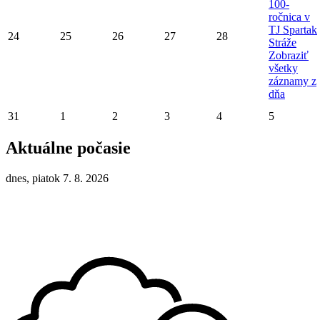
100-
ročnica v
TJ Spartak
24
25
26
27
28
Stráže
Zobraziť
všetky
záznamy z
dňa
31
1
2
3
4
5
Aktuálne počasie
dnes, piatok 7. 8. 2026