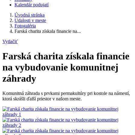
Kalendár podujatí
Úvodná stránka
Udalosti v meste
Fotogaléria
Farská charita získala financie na...
Vytlačiť
Farská charita získala financie
na vybudovanie komunitnej
záhrady
Komunitná záhrada s prvkami permakultúry pri kostole na námestí,
ktorá skrášli ďalší priestor v našom meste.