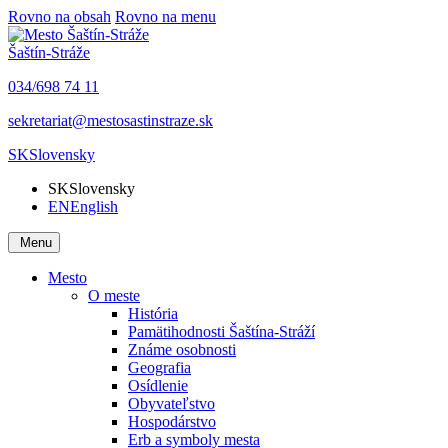
Rovno na obsah
Rovno na menu
Šaštín-Stráže
034/698 74 11
sekretariat@mestosastinstraze.sk
SK
Slovensky
SK
Slovensky
EN
English
Menu
Mesto
O meste
História
Pamätihodnosti Šaštína-Stráží
Známe osobnosti
Geografia
Osídlenie
Obyvateľstvo
Hospodárstvo
Erb a symboly mesta