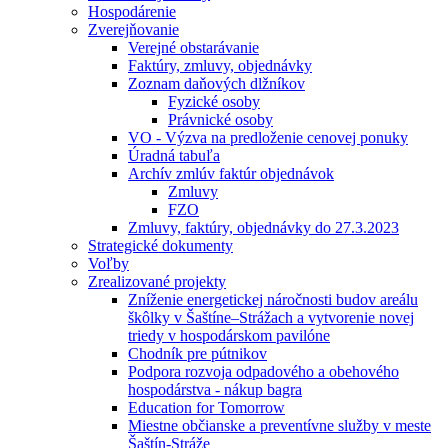
Hospodárenie
Zverejňovanie
Verejné obstarávanie
Faktúry, zmluvy, objednávky
Zoznam daňových dlžníkov
Fyzické osoby
Právnické osoby
VO - Výzva na predloženie cenovej ponuky
Úradná tabuľa
Archív zmlúv faktúr objednávok
Zmluvy
FZO
Zmluvy, faktúry, objednávky do 27.3.2023
Strategické dokumenty
Voľby
Zrealizované projekty
Zníženie energetickej náročnosti budov areálu
škôlky v Šaštíne–Strážach a vytvorenie novej
triedy v hospodárskom pavilóne
Chodník pre pútnikov
Podpora rozvoja odpadového a obehového
hospodárstva - nákup bagra
Education for Tomorrow
Miestne občianske a preventívne služby v meste
Šaštín-Stráže