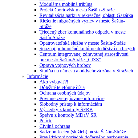
Modulárna mobilná tribúna
Projekt športovísk mesta Šaštín -Stráže
Revitalizácia parku v rekreačnej oblasti Gazárka
Riešenie migračných výziev v meste Šaštín-
Stráže
Triedený zber komunálneho odpadu v meste
Šaštín-Stráže
Opatrovateľská služba v meste Šaštín-Stráže
Spoznaj prihraničné kultúrne dedičstvá na bicykli
Centrum integrovanej zdravotnej starostlivosti
pre mesto Šaštín-Stráže „CIZS“
Oprava vojnových hrobov
Studňa na námestí a oddychová zóna v Strážach
Informácie
Ako vybaviť?!
Dôležité telefónne čísla
Ochrana osobných údajov
Povinne zverejňované informácie
Slobodný prístup k informáciám
Výsledky z kontroly ŠFRB
Správu z kontroly MDaV SR
Petície
Civilná ochrana
Sadzobník cien (služieb) mesta Šaštín-Stráže
Prevádzkový poriadok dočasného parkovania