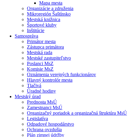
Mapa mesta
Organizácie a združenia
Mikroregión Šaštínsko
Mestská knižnica
Športové kluby
Inštitúcie
Samospráva
Primátor mesta
Zástupca primátora
Mestská rada
Mestské zastupiteľstvo
Poslanci MsZ
Komisie MsZ
Oznámenia verejných funkcionárov
Hlavný kontrolór mesta
Tlačivá
Úradné hodiny
Mestský úrad
Prednosta MsÚ
Zamestnanci MsÚ
Organizačný poriadok a organizačná štruktúra MsÚ
Legislatíva
Odpadové hospodárstvo
Ochrana ovzdušia
Plán zimnej údržby