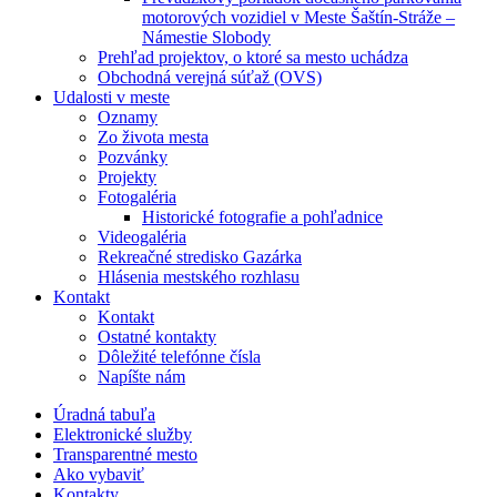
motorových vozidiel v Meste Šaštín-Stráže –
Námestie Slobody
Prehľad projektov, o ktoré sa mesto uchádza
Obchodná verejná súťaž (OVS)
Udalosti v meste
Oznamy
Zo života mesta
Pozvánky
Projekty
Fotogaléria
Historické fotografie a pohľadnice
Videogaléria
Rekreačné stredisko Gazárka
Hlásenia mestského rozhlasu
Kontakt
Kontakt
Ostatné kontakty
Dôležité telefónne čísla
Napíšte nám
Úradná tabuľa
Elektronické služby
Transparentné mesto
Ako vybaviť
Kontakty