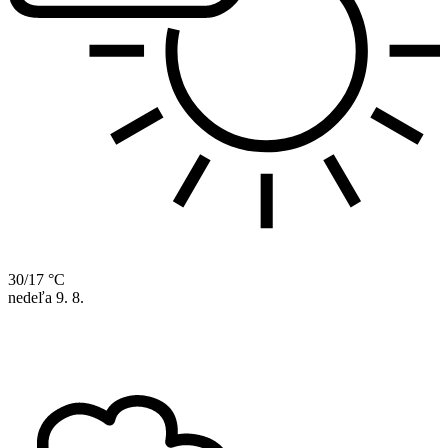
30/17 °C
nedeľa
9. 8.