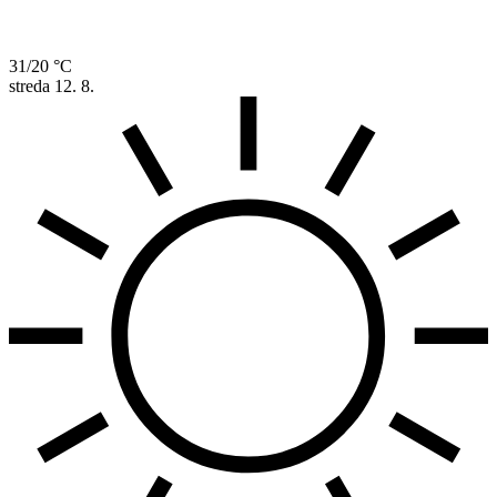
31/20 °C
streda
12. 8.