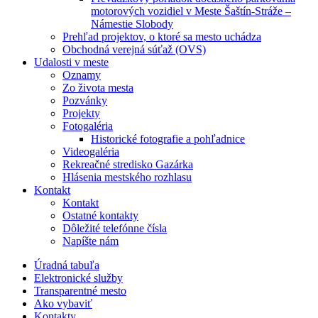
motorových vozidiel v Meste Šaštín-Stráže –
Námestie Slobody
Prehľad projektov, o ktoré sa mesto uchádza
Obchodná verejná súťaž (OVS)
Udalosti v meste
Oznamy
Zo života mesta
Pozvánky
Projekty
Fotogaléria
Historické fotografie a pohľadnice
Videogaléria
Rekreačné stredisko Gazárka
Hlásenia mestského rozhlasu
Kontakt
Kontakt
Ostatné kontakty
Dôležité telefónne čísla
Napíšte nám
Úradná tabuľa
Elektronické služby
Transparentné mesto
Ako vybaviť
Kontakty