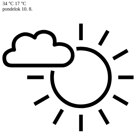
34 °C
17 °C
pondelok
10. 8.