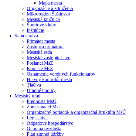
Mapa mesta
Organizácie a združenia
Mikroregión Šaštínsko
Mestská knižnica
Športové kluby
Inštitúcie
Samospráva
Primátor mesta
Zástupca primátora
Mestská rada
Mestské zastupiteľstvo
Poslanci MsZ
Komisie MsZ
Oznámenia verejných funkcionárov
Hlavný kontrolór mesta
Tlačivá
Úradné hodiny
Mestský úrad
Prednosta MsÚ
Zamestnanci MsÚ
Organizačný poriadok a organizačná štruktúra MsÚ
Legislatíva
Odpadové hospodárstvo
Ochrana ovzdušia
Plán zimnej údržby