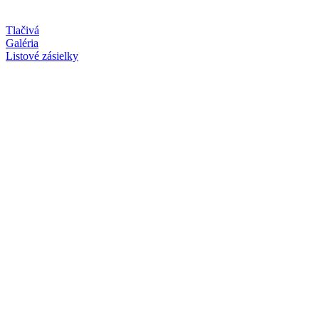
Tlačivá
Galéria
Listové zásielky