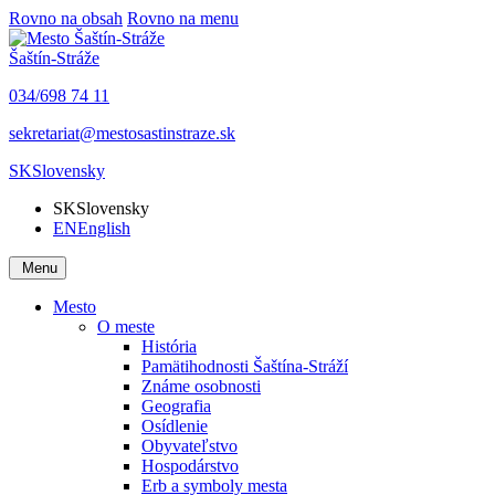
Rovno na obsah
Rovno na menu
Šaštín-Stráže
034/698 74 11
sekretariat@mestosastinstraze.sk
SK
Slovensky
SK
Slovensky
EN
English
Menu
Mesto
O meste
História
Pamätihodnosti Šaštína-Stráží
Známe osobnosti
Geografia
Osídlenie
Obyvateľstvo
Hospodárstvo
Erb a symboly mesta