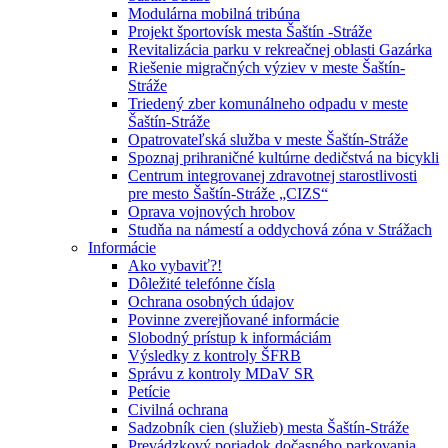
Modulárna mobilná tribúna
Projekt športovísk mesta Šaštín -Stráže
Revitalizácia parku v rekreačnej oblasti Gazárka
Riešenie migračných výziev v meste Šaštín-
Stráže
Triedený zber komunálneho odpadu v meste
Šaštín-Stráže
Opatrovateľská služba v meste Šaštín-Stráže
Spoznaj prihraničné kultúrne dedičstvá na bicykli
Centrum integrovanej zdravotnej starostlivosti
pre mesto Šaštín-Stráže „CIZS“
Oprava vojnových hrobov
Studňa na námestí a oddychová zóna v Strážach
Informácie
Ako vybaviť?!
Dôležité telefónne čísla
Ochrana osobných údajov
Povinne zverejňované informácie
Slobodný prístup k informáciám
Výsledky z kontroly ŠFRB
Správu z kontroly MDaV SR
Petície
Civilná ochrana
Sadzobník cien (služieb) mesta Šaštín-Stráže
Prevádzkový poriadok dočasného parkovania