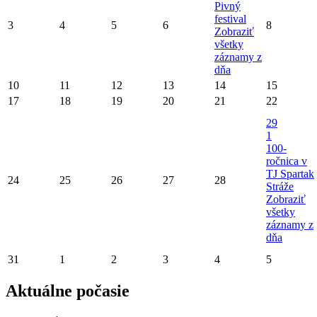
Pivný
festival
3
4
5
6
8
Zobraziť
všetky
záznamy z
dňa
10
11
12
13
14
15
17
18
19
20
21
22
29
1
100-
ročnica v
TJ Spartak
24
25
26
27
28
Stráže
Zobraziť
všetky
záznamy z
dňa
31
1
2
3
4
5
Aktuálne počasie