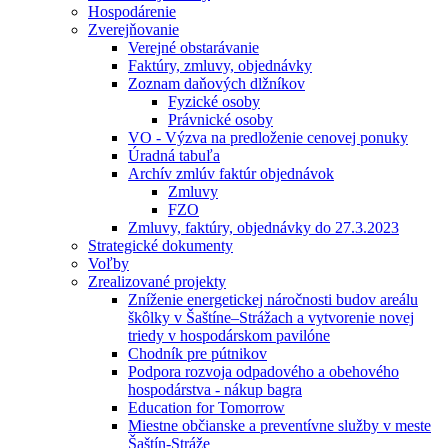
Hospodárenie
Zverejňovanie
Verejné obstarávanie
Faktúry, zmluvy, objednávky
Zoznam daňových dlžníkov
Fyzické osoby
Právnické osoby
VO - Výzva na predloženie cenovej ponuky
Úradná tabuľa
Archív zmlúv faktúr objednávok
Zmluvy
FZO
Zmluvy, faktúry, objednávky do 27.3.2023
Strategické dokumenty
Voľby
Zrealizované projekty
Zníženie energetickej náročnosti budov areálu
škôlky v Šaštíne–Strážach a vytvorenie novej
triedy v hospodárskom pavilóne
Chodník pre pútnikov
Podpora rozvoja odpadového a obehového
hospodárstva - nákup bagra
Education for Tomorrow
Miestne občianske a preventívne služby v meste
Šaštín-Stráže