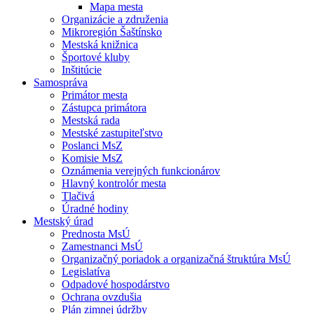
Mapa mesta
Organizácie a združenia
Mikroregión Šaštínsko
Mestská knižnica
Športové kluby
Inštitúcie
Samospráva
Primátor mesta
Zástupca primátora
Mestská rada
Mestské zastupiteľstvo
Poslanci MsZ
Komisie MsZ
Oznámenia verejných funkcionárov
Hlavný kontrolór mesta
Tlačivá
Úradné hodiny
Mestský úrad
Prednosta MsÚ
Zamestnanci MsÚ
Organizačný poriadok a organizačná štruktúra MsÚ
Legislatíva
Odpadové hospodárstvo
Ochrana ovzdušia
Plán zimnej údržby