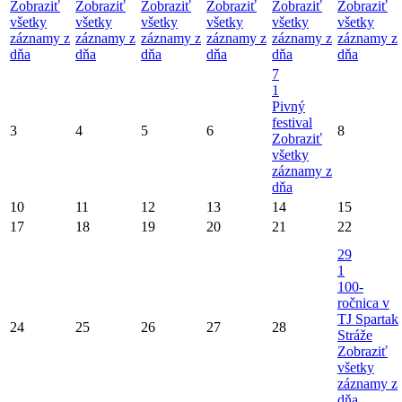
Zobraziť
Zobraziť
Zobraziť
Zobraziť
Zobraziť
Zobraziť
všetky
všetky
všetky
všetky
všetky
všetky
záznamy z
záznamy z
záznamy z
záznamy z
záznamy z
záznamy z
dňa
dňa
dňa
dňa
dňa
dňa
7
1
Pivný
festival
3
4
5
6
8
Zobraziť
všetky
záznamy z
dňa
10
11
12
13
14
15
17
18
19
20
21
22
29
1
100-
ročnica v
TJ Spartak
24
25
26
27
28
Stráže
Zobraziť
všetky
záznamy z
dňa