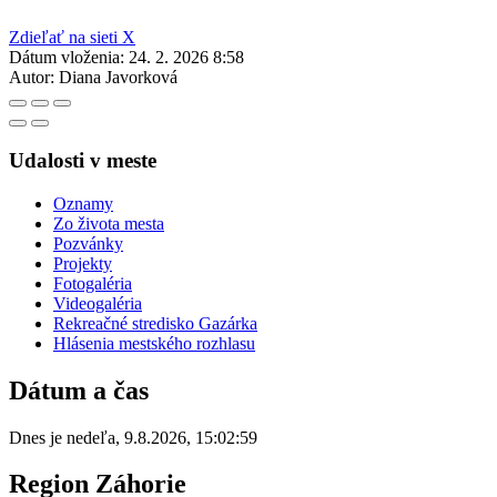
Zdieľať na sieti X
Dátum vloženia:
24. 2. 2026 8:58
Autor:
Diana Javorková
Udalosti v meste
Oznamy
Zo života mesta
Pozvánky
Projekty
Fotogaléria
Videogaléria
Rekreačné stredisko Gazárka
Hlásenia mestského rozhlasu
Dátum a čas
Dnes je
nedeľa
,
9.8.2026
,
15:02:59
Region Záhorie