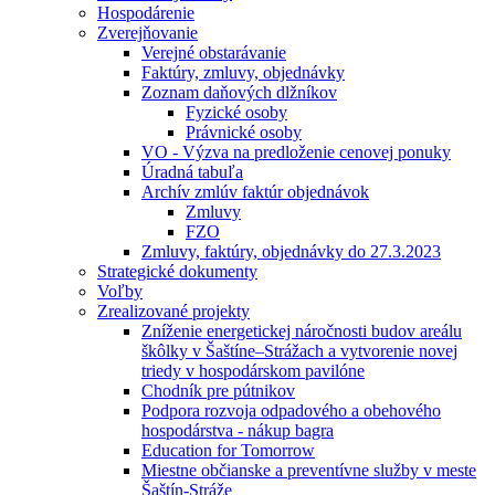
Hospodárenie
Zverejňovanie
Verejné obstarávanie
Faktúry, zmluvy, objednávky
Zoznam daňových dlžníkov
Fyzické osoby
Právnické osoby
VO - Výzva na predloženie cenovej ponuky
Úradná tabuľa
Archív zmlúv faktúr objednávok
Zmluvy
FZO
Zmluvy, faktúry, objednávky do 27.3.2023
Strategické dokumenty
Voľby
Zrealizované projekty
Zníženie energetickej náročnosti budov areálu
škôlky v Šaštíne–Strážach a vytvorenie novej
triedy v hospodárskom pavilóne
Chodník pre pútnikov
Podpora rozvoja odpadového a obehového
hospodárstva - nákup bagra
Education for Tomorrow
Miestne občianske a preventívne služby v meste
Šaštín-Stráže