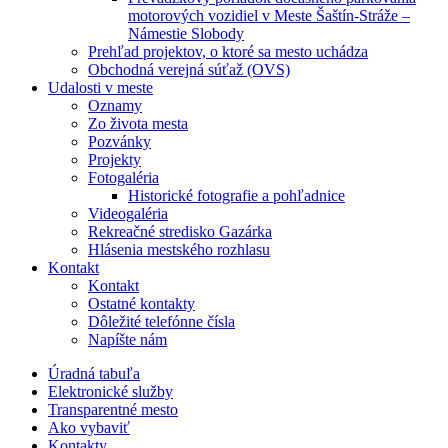
motorových vozidiel v Meste Šaštín-Stráže –
Námestie Slobody
Prehľad projektov, o ktoré sa mesto uchádza
Obchodná verejná súťaž (OVS)
Udalosti v meste
Oznamy
Zo života mesta
Pozvánky
Projekty
Fotogaléria
Historické fotografie a pohľadnice
Videogaléria
Rekreačné stredisko Gazárka
Hlásenia mestského rozhlasu
Kontakt
Kontakt
Ostatné kontakty
Dôležité telefónne čísla
Napíšte nám
Úradná tabuľa
Elektronické služby
Transparentné mesto
Ako vybaviť
Kontakty