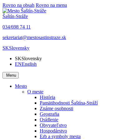
Rovno na obsah
Rovno na menu
Šaštín-Stráže
034/698 74 11
sekretariat@mestosastinstraze.sk
SK
Slovensky
SK
Slovensky
EN
English
Menu
Mesto
O meste
História
Pamätihodnosti Šaštína-Stráží
Známe osobnosti
Geografia
Osídlenie
Obyvateľstvo
Hospodárstvo
Erb a symboly mesta