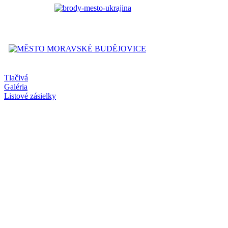
Tlačivá
Galéria
Listové zásielky