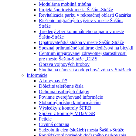
Modulárna mobilná tribúna
Projekt športovísk mesta Šaštín -Stráže
Revitalizácia parku v rekreačnej oblasti Gazárka
Riešenie migračných výziev v meste Šaštín-
Stráže
Triedený zber komunálneho odpadu v meste
Šaštín-Stráže
Opatrovateľská služba v meste Šaštín-Stráže
Spoznaj prihraničné kultúrne dedičstvá na bicykli
Centrum integrovanej zdravotnej starostlivosti
pre mesto Šaštín-Stráže „CIZS“
Oprava vojnových hrobov
Studňa na námestí a oddychová zóna v Strážach
Informácie
Ako vybaviť?!
Dôležité telefónne čísla
Ochrana osobných údajov
Povinne zverejňované informácie
Slobodný prístup k informáciám
Výsledky z kontroly ŠFRB
Správu z kontroly MDaV SR
Petície
Civilná ochrana
Sadzobník cien (služieb) mesta Šaštín-Stráže
Prevádzkový poriadok dočasného parkovania