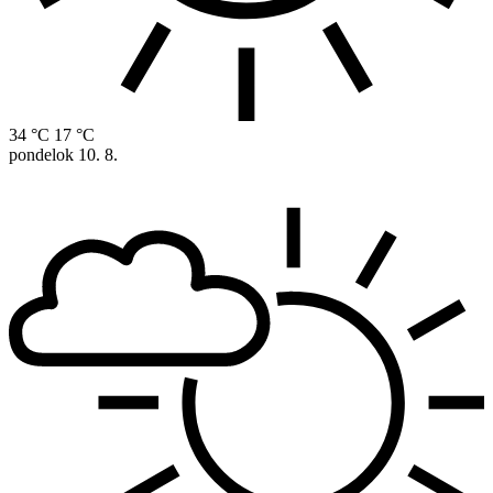
34 °C
17 °C
pondelok
10. 8.