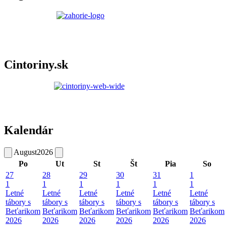
Cintoriny.sk
Kalendár
August
2026
Po
Ut
St
Št
Pia
So
27
28
29
30
31
1
1
1
1
1
1
1
Letné
Letné
Letné
Letné
Letné
Letné
tábory s
tábory s
tábory s
tábory s
tábory s
tábory s
Beťarikom
Beťarikom
Beťarikom
Beťarikom
Beťarikom
Beťarikom
2026
2026
2026
2026
2026
2026