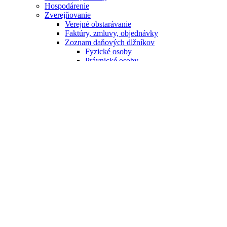
Hospodárenie
Zverejňovanie
Verejné obstarávanie
Faktúry, zmluvy, objednávky
Zoznam daňových dlžníkov
Fyzické osoby
Právnické osoby
VO - Výzva na predloženie cenovej ponuky
Úradná tabuľa
Archív zmlúv faktúr objednávok
Zmluvy
FZO
Zmluvy, faktúry, objednávky do 27.3.2023
Strategické dokumenty
Voľby
Zrealizované projekty
Zníženie energetickej náročnosti budov areálu
škôlky v Šaštíne–Strážach a vytvorenie novej
triedy v hospodárskom pavilóne
Chodník pre pútnikov
Podpora rozvoja odpadového a obehového
hospodárstva - nákup bagra
Education for Tomorrow
Miestne občianske a preventívne služby v meste
Šaštín-Stráže