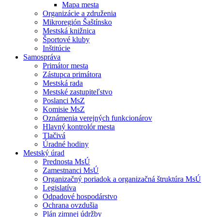
Mapa mesta
Organizácie a združenia
Mikroregión Šaštínsko
Mestská knižnica
Športové kluby
Inštitúcie
Samospráva
Primátor mesta
Zástupca primátora
Mestská rada
Mestské zastupiteľstvo
Poslanci MsZ
Komisie MsZ
Oznámenia verejných funkcionárov
Hlavný kontrolór mesta
Tlačivá
Úradné hodiny
Mestský úrad
Prednosta MsÚ
Zamestnanci MsÚ
Organizačný poriadok a organizačná štruktúra MsÚ
Legislatíva
Odpadové hospodárstvo
Ochrana ovzdušia
Plán zimnej údržby