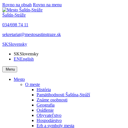
Rovno na obsah
Rovno na menu
Šaštín-Stráže
034/698 74 11
sekretariat@mestosastinstraze.sk
SK
Slovensky
SK
Slovensky
EN
English
Menu
Mesto
O meste
História
Pamätihodnosti Šaštína-Stráží
Známe osobnosti
Geografia
Osídlenie
Obyvateľstvo
Hospodárstvo
Erb a symboly mesta