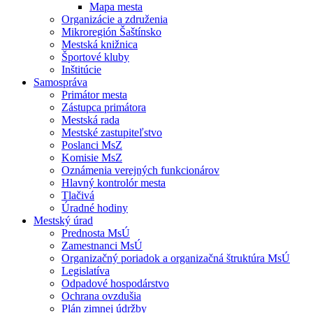
Mapa mesta
Organizácie a združenia
Mikroregión Šaštínsko
Mestská knižnica
Športové kluby
Inštitúcie
Samospráva
Primátor mesta
Zástupca primátora
Mestská rada
Mestské zastupiteľstvo
Poslanci MsZ
Komisie MsZ
Oznámenia verejných funkcionárov
Hlavný kontrolór mesta
Tlačivá
Úradné hodiny
Mestský úrad
Prednosta MsÚ
Zamestnanci MsÚ
Organizačný poriadok a organizačná štruktúra MsÚ
Legislatíva
Odpadové hospodárstvo
Ochrana ovzdušia
Plán zimnej údržby