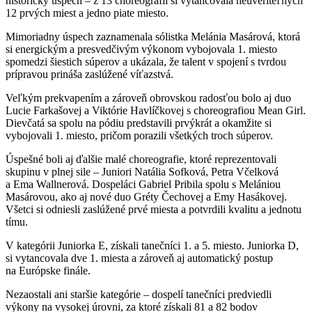
historický úspech – z 13 choreografií si vytancovala neuveriteľných
12 prvých miest a jedno piate miesto.
Mimoriadny úspech zaznamenala sólistka Melánia Masárová, ktorá
si energickým a presvedčivým výkonom vybojovala 1. miesto
spomedzi šiestich súperov a ukázala, že talent v spojení s tvrdou
prípravou prináša zaslúžené víťazstvá.
Veľkým prekvapením a zároveň obrovskou radosťou bolo aj duo
Lucie Farkašovej a Viktórie Havlíčkovej s choreografiou Mean Girl.
Dievčatá sa spolu na pódiu predstavili prvýkrát a okamžite si
vybojovali 1. miesto, pričom porazili všetkých troch súperov.
Úspešné boli aj ďalšie malé choreografie, ktoré reprezentovali
skupinu v plnej sile – Juniori Natália Sofková, Petra Včelková
a Ema Wallnerová. Dospeláci Gabriel Pribila spolu s Melániou
Masárovou, ako aj nové duo Gréty Čechovej a Emy Hasákovej.
Všetci si odniesli zaslúžené prvé miesta a potvrdili kvalitu a jednotu
tímu.
V kategórii Juniorka E, získali tanečníci 1. a 5. miesto. Juniorka D,
si vytancovala dve 1. miesta a zároveň aj automatický postup
na Európske finále.
Nezaostali ani staršie kategórie – dospelí tanečníci predviedli
výkony na vysokej úrovni, za ktoré získali 81 a 82 bodov