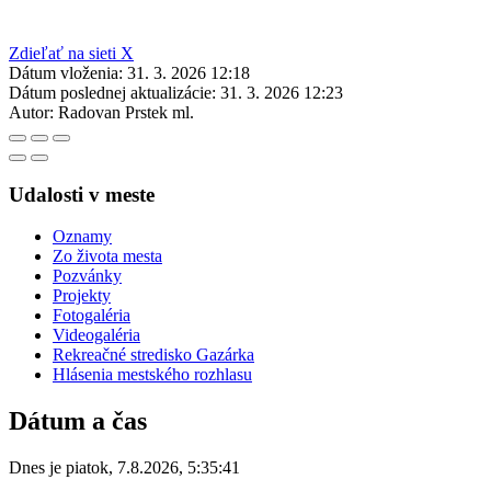
Zdieľať na sieti X
Dátum vloženia:
31. 3. 2026 12:18
Dátum poslednej aktualizácie:
31. 3. 2026 12:23
Autor:
Radovan Prstek ml.
Udalosti v meste
Oznamy
Zo života mesta
Pozvánky
Projekty
Fotogaléria
Videogaléria
Rekreačné stredisko Gazárka
Hlásenia mestského rozhlasu
Dátum a čas
Dnes je
piatok
,
7.8.2026
,
5:35:41