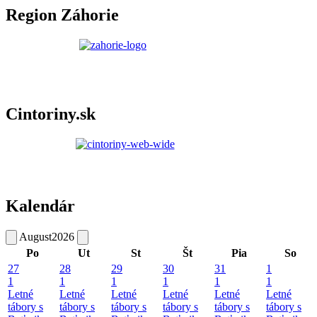
Region Záhorie
Cintoriny.sk
Kalendár
August
2026
Po
Ut
St
Št
Pia
So
27
28
29
30
31
1
1
1
1
1
1
1
Letné
Letné
Letné
Letné
Letné
Letné
tábory s
tábory s
tábory s
tábory s
tábory s
tábory s