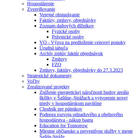
Hospodárenie
Zverejňovanie
Verejné obstarávanie
Faktúry, zmluvy, objednávky
Zoznam daňových dlžníkov
Fyzické osoby
Právnické osoby
VO - Výzva na predloženie cenovej ponuky
Úradná tabuľa
Archív zmlúv faktúr objednávok
Zmluvy
FZO
Zmluvy, faktúry, objednávky do 27.3.2023
Strategické dokumenty
Voľby
Zrealizované projekty
Zníženie energetickej náročnosti budov areálu
škôlky v Šaštíne–Strážach a vytvorenie novej
triedy v hospodárskom pavilóne
Chodník pre pútnikov
Podpora rozvoja odpadového a obehového
hospodárstva - nákup bagra
Education for Tomorrow
Miestne občianske a preventívne služby v meste
Šaštín-Stráže