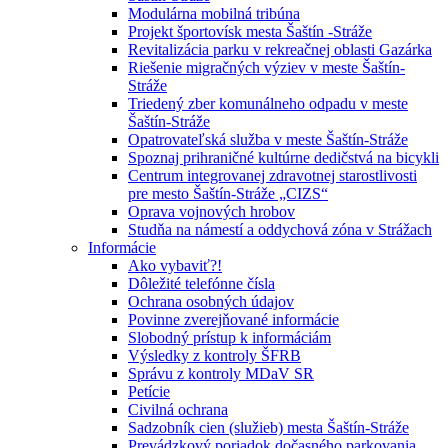
Modulárna mobilná tribúna
Projekt športovísk mesta Šaštín -Stráže
Revitalizácia parku v rekreačnej oblasti Gazárka
Riešenie migračných výziev v meste Šaštín-
Stráže
Triedený zber komunálneho odpadu v meste
Šaštín-Stráže
Opatrovateľská služba v meste Šaštín-Stráže
Spoznaj prihraničné kultúrne dedičstvá na bicykli
Centrum integrovanej zdravotnej starostlivosti
pre mesto Šaštín-Stráže „CIZS“
Oprava vojnových hrobov
Studňa na námestí a oddychová zóna v Strážach
Informácie
Ako vybaviť?!
Dôležité telefónne čísla
Ochrana osobných údajov
Povinne zverejňované informácie
Slobodný prístup k informáciám
Výsledky z kontroly ŠFRB
Správu z kontroly MDaV SR
Petície
Civilná ochrana
Sadzobník cien (služieb) mesta Šaštín-Stráže
Prevádzkový poriadok dočasného parkovania