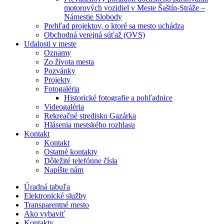
motorových vozidiel v Meste Šaštín-Stráže –
Námestie Slobody
Prehľad projektov, o ktoré sa mesto uchádza
Obchodná verejná súťaž (OVS)
Udalosti v meste
Oznamy
Zo života mesta
Pozvánky
Projekty
Fotogaléria
Historické fotografie a pohľadnice
Videogaléria
Rekreačné stredisko Gazárka
Hlásenia mestského rozhlasu
Kontakt
Kontakt
Ostatné kontakty
Dôležité telefónne čísla
Napíšte nám
Úradná tabuľa
Elektronické služby
Transparentné mesto
Ako vybaviť
Kontakty