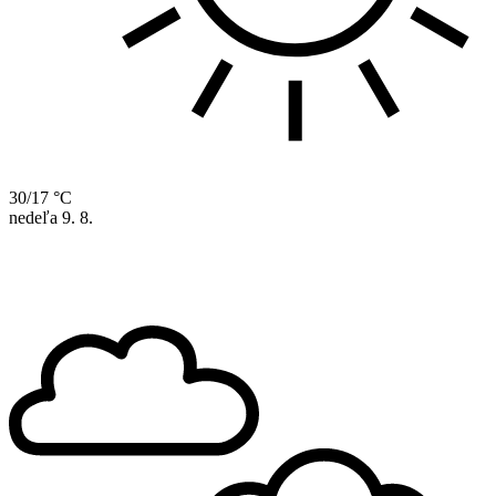
30/17 °C
nedeľa
9. 8.