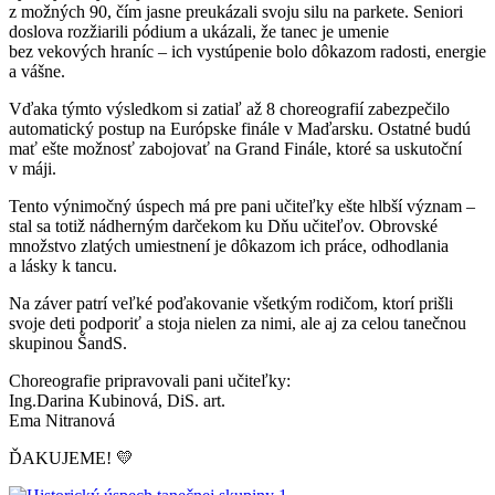
z možných 90, čím jasne preukázali svoju silu na parkete. Seniori
doslova rozžiarili pódium a ukázali, že tanec je umenie
bez vekových hraníc – ich vystúpenie bolo dôkazom radosti, energie
a vášne.
Vďaka týmto výsledkom si zatiaľ až 8 choreografií zabezpečilo
automatický postup na Európske finále v Maďarsku. Ostatné budú
mať ešte možnosť zabojovať na Grand Finále, ktoré sa uskutoční
v máji.
Tento výnimočný úspech má pre pani učiteľky ešte hlbší význam –
stal sa totiž nádherným darčekom ku Dňu učiteľov. Obrovské
množstvo zlatých umiestnení je dôkazom ich práce, odhodlania
a lásky k tancu.
Na záver patrí veľké poďakovanie všetkým rodičom, ktorí prišli
svoje deti podporiť a stoja nielen za nimi, ale aj za celou tanečnou
skupinou ŠandS.
Choreografie pripravovali pani učiteľky:
Ing.Darina Kubinová, DiS. art.
Ema Nitranová
ĎAKUJEME! 💛