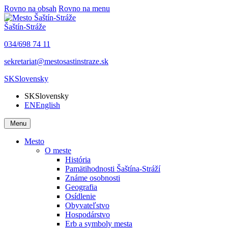
Rovno na obsah
Rovno na menu
Šaštín-Stráže
034/698 74 11
sekretariat@mestosastinstraze.sk
SK
Slovensky
SK
Slovensky
EN
English
Menu
Mesto
O meste
História
Pamätihodnosti Šaštína-Stráží
Známe osobnosti
Geografia
Osídlenie
Obyvateľstvo
Hospodárstvo
Erb a symboly mesta