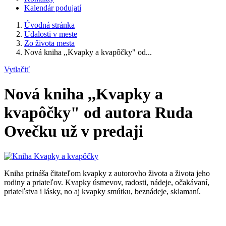
Kalendár podujatí
Úvodná stránka
Udalosti v meste
Zo života mesta
Nová kniha ,,Kvapky a kvapôčky" od...
Vytlačiť
Nová kniha ,,Kvapky a
kvapôčky" od autora Ruda
Ovečku už v predaji
Kniha prináša čitateľom kvapky z autorovho života a života jeho
rodiny a priateľov. Kvapky úsmevov, radosti, nádeje, očakávaní,
priateľstva i lásky, no aj kvapky smútku, beznádeje, sklamaní.