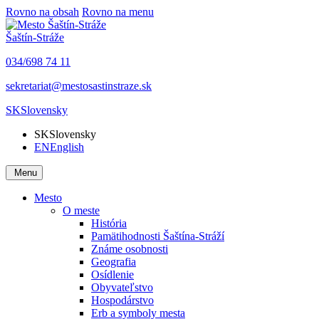
Rovno na obsah
Rovno na menu
Šaštín-Stráže
034/698 74 11
sekretariat@mestosastinstraze.sk
SK
Slovensky
SK
Slovensky
EN
English
Menu
Mesto
O meste
História
Pamätihodnosti Šaštína-Stráží
Známe osobnosti
Geografia
Osídlenie
Obyvateľstvo
Hospodárstvo
Erb a symboly mesta