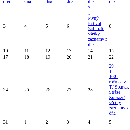
dňa
dňa
dňa
dňa
dňa
dňa
7
1
Pivný
festival
3
4
5
6
8
Zobraziť
všetky
záznamy z
dňa
10
11
12
13
14
15
17
18
19
20
21
22
29
1
100-
ročnica v
TJ Spartak
24
25
26
27
28
Stráže
Zobraziť
všetky
záznamy z
dňa
31
1
2
3
4
5