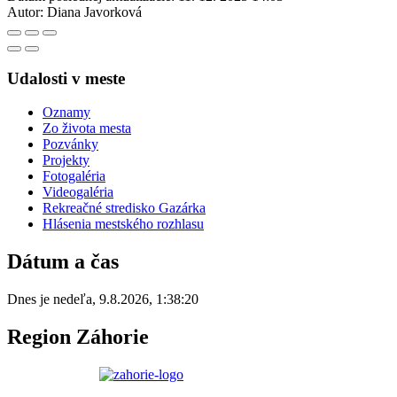
Autor:
Diana Javorková
Udalosti v meste
Oznamy
Zo života mesta
Pozvánky
Projekty
Fotogaléria
Videogaléria
Rekreačné stredisko Gazárka
Hlásenia mestského rozhlasu
Dátum a čas
Dnes je
nedeľa
,
9.8.2026
,
1:38:20
Region Záhorie