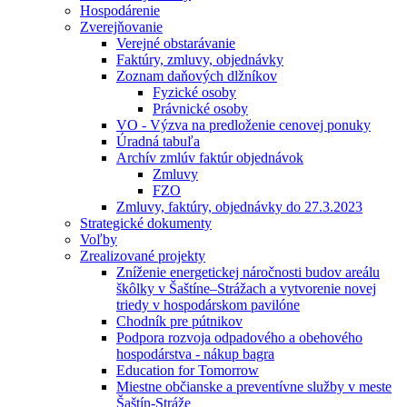
Hospodárenie
Zverejňovanie
Verejné obstarávanie
Faktúry, zmluvy, objednávky
Zoznam daňových dlžníkov
Fyzické osoby
Právnické osoby
VO - Výzva na predloženie cenovej ponuky
Úradná tabuľa
Archív zmlúv faktúr objednávok
Zmluvy
FZO
Zmluvy, faktúry, objednávky do 27.3.2023
Strategické dokumenty
Voľby
Zrealizované projekty
Zníženie energetickej náročnosti budov areálu
škôlky v Šaštíne–Strážach a vytvorenie novej
triedy v hospodárskom pavilóne
Chodník pre pútnikov
Podpora rozvoja odpadového a obehového
hospodárstva - nákup bagra
Education for Tomorrow
Miestne občianske a preventívne služby v meste
Šaštín-Stráže