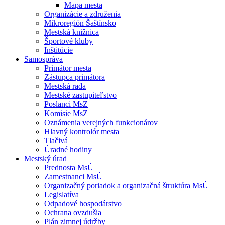
Mapa mesta
Organizácie a združenia
Mikroregión Šaštínsko
Mestská knižnica
Športové kluby
Inštitúcie
Samospráva
Primátor mesta
Zástupca primátora
Mestská rada
Mestské zastupiteľstvo
Poslanci MsZ
Komisie MsZ
Oznámenia verejných funkcionárov
Hlavný kontrolór mesta
Tlačivá
Úradné hodiny
Mestský úrad
Prednosta MsÚ
Zamestnanci MsÚ
Organizačný poriadok a organizačná štruktúra MsÚ
Legislatíva
Odpadové hospodárstvo
Ochrana ovzdušia
Plán zimnej údržby