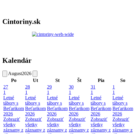
Cintoriny.sk
Kalendár
August
2026
Po
Ut
St
Št
Pia
So
27
28
29
30
31
1
1
1
1
1
1
1
Letné
Letné
Letné
Letné
Letné
Letné
tábory s
tábory s
tábory s
tábory s
tábory s
tábory s
Beťarikom
Beťarikom
Beťarikom
Beťarikom
Beťarikom
Beťarikom
2026
2026
2026
2026
2026
2026
Zobraziť
Zobraziť
Zobraziť
Zobraziť
Zobraziť
Zobraziť
všetky
všetky
všetky
všetky
všetky
všetky
záznamy z
záznamy z
záznamy z
záznamy z
záznamy z
záznamy z