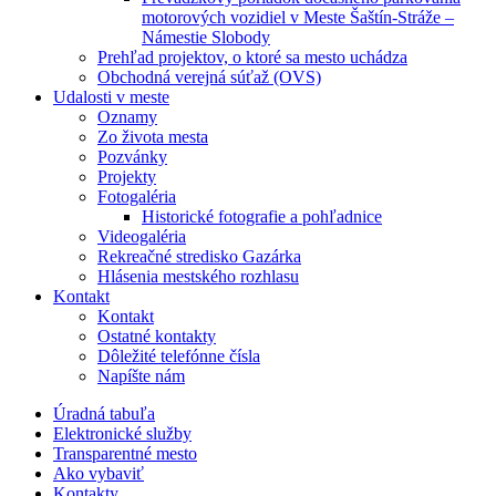
motorových vozidiel v Meste Šaštín-Stráže –
Námestie Slobody
Prehľad projektov, o ktoré sa mesto uchádza
Obchodná verejná súťaž (OVS)
Udalosti v meste
Oznamy
Zo života mesta
Pozvánky
Projekty
Fotogaléria
Historické fotografie a pohľadnice
Videogaléria
Rekreačné stredisko Gazárka
Hlásenia mestského rozhlasu
Kontakt
Kontakt
Ostatné kontakty
Dôležité telefónne čísla
Napíšte nám
Úradná tabuľa
Elektronické služby
Transparentné mesto
Ako vybaviť
Kontakty