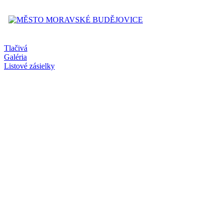
Tlačivá
Galéria
Listové zásielky