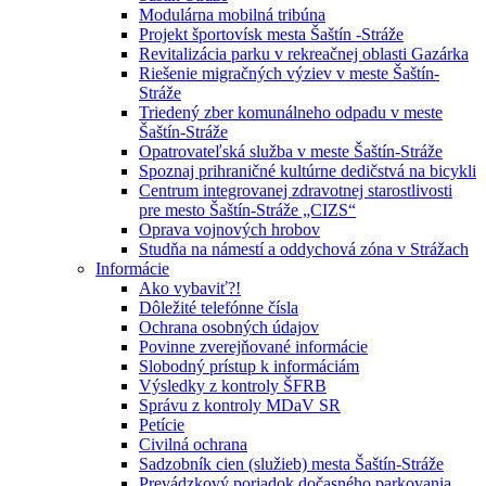
Modulárna mobilná tribúna
Projekt športovísk mesta Šaštín -Stráže
Revitalizácia parku v rekreačnej oblasti Gazárka
Riešenie migračných výziev v meste Šaštín-
Stráže
Triedený zber komunálneho odpadu v meste
Šaštín-Stráže
Opatrovateľská služba v meste Šaštín-Stráže
Spoznaj prihraničné kultúrne dedičstvá na bicykli
Centrum integrovanej zdravotnej starostlivosti
pre mesto Šaštín-Stráže „CIZS“
Oprava vojnových hrobov
Studňa na námestí a oddychová zóna v Strážach
Informácie
Ako vybaviť?!
Dôležité telefónne čísla
Ochrana osobných údajov
Povinne zverejňované informácie
Slobodný prístup k informáciám
Výsledky z kontroly ŠFRB
Správu z kontroly MDaV SR
Petície
Civilná ochrana
Sadzobník cien (služieb) mesta Šaštín-Stráže
Prevádzkový poriadok dočasného parkovania