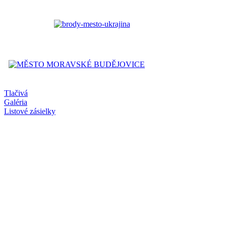
Tlačivá
Galéria
Listové zásielky