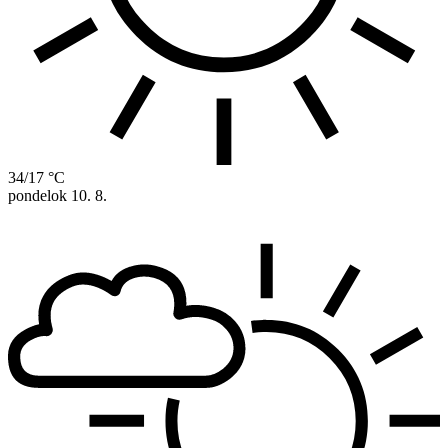
34/17 °C
pondelok
10. 8.