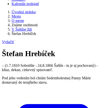
Kalendár podujatí
Úvodná stránka
Mesto
O meste
Známe osobnosti
V Šaštíne žili
Štefan Hrebíček
Vytlačiť
Štefan Hrebíček
– (1.7.1810 Sobotište - 24.8.1866 Šaštín - tu je aj pochovaný) -
kňaz, dekan, cirkevný spisovateľ.
Pod jeho vedením bol chrám Sedembolestnej Panny Márie
dostavaný do terajšieho stavu.