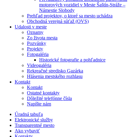
motorových vozidiel v Meste Šaštín-Stráže –
Námestie Slobody
Prehľad projektov, o ktoré sa mesto uchádza
Obchodná verejná súťaž (OVS)
Udalosti v meste
Oznamy
Zo života mesta
Pozvánky
Projekty
Fotogaléria
Historické fotografie a pohľadnice
Videogaléria
Rekreačné stredisko Gazárka
Hlásenia mestského rozhlasu
Kontakt
Kontakt
Ostatné kontakty
Dôležité telefónne čísla
Napíšte nám
Úradná tabuľa
Elektronické služby
Transparentné mesto
Ako vybaviť
Kontakty