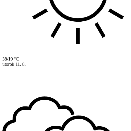
38/19 °C
utorok
11. 8.