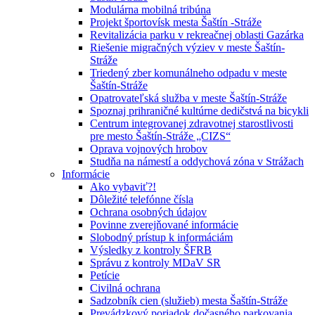
Modulárna mobilná tribúna
Projekt športovísk mesta Šaštín -Stráže
Revitalizácia parku v rekreačnej oblasti Gazárka
Riešenie migračných výziev v meste Šaštín-
Stráže
Triedený zber komunálneho odpadu v meste
Šaštín-Stráže
Opatrovateľská služba v meste Šaštín-Stráže
Spoznaj prihraničné kultúrne dedičstvá na bicykli
Centrum integrovanej zdravotnej starostlivosti
pre mesto Šaštín-Stráže „CIZS“
Oprava vojnových hrobov
Studňa na námestí a oddychová zóna v Strážach
Informácie
Ako vybaviť?!
Dôležité telefónne čísla
Ochrana osobných údajov
Povinne zverejňované informácie
Slobodný prístup k informáciám
Výsledky z kontroly ŠFRB
Správu z kontroly MDaV SR
Petície
Civilná ochrana
Sadzobník cien (služieb) mesta Šaštín-Stráže
Prevádzkový poriadok dočasného parkovania