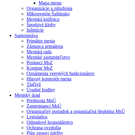
Mapa mesta
Organizácie a združenia
Mikroregión Šaštínsko
Mestská knižnica
Športové kluby
Inštitúcie
Samospráva
Primátor mesta
Zástupca primátora
Mestská rada
Mestské zastupiteľstvo
Poslanci MsZ
Komisie MsZ
Oznámenia verejných funkcionárov
Hlavný kontrolór mesta
Tlačivá
Úradné hodiny
Mestský úrad
Prednosta MsÚ
Zamestnanci MsÚ
Organizačný poriadok a organizačná štruktúra MsÚ
Legislatíva
Odpadové hospodárstvo
Ochrana ovzdušia
Plán zimnej údržby