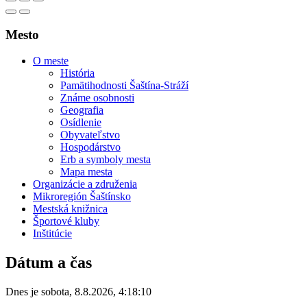
Mesto
O meste
História
Pamätihodnosti Šaštína-Stráží
Známe osobnosti
Geografia
Osídlenie
Obyvateľstvo
Hospodárstvo
Erb a symboly mesta
Mapa mesta
Organizácie a združenia
Mikroregión Šaštínsko
Mestská knižnica
Športové kluby
Inštitúcie
Dátum a čas
Dnes je
sobota
,
8.8.2026
,
4:18:10