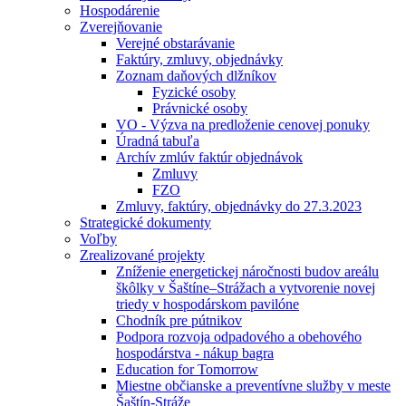
Hospodárenie
Zverejňovanie
Verejné obstarávanie
Faktúry, zmluvy, objednávky
Zoznam daňových dlžníkov
Fyzické osoby
Právnické osoby
VO - Výzva na predloženie cenovej ponuky
Úradná tabuľa
Archív zmlúv faktúr objednávok
Zmluvy
FZO
Zmluvy, faktúry, objednávky do 27.3.2023
Strategické dokumenty
Voľby
Zrealizované projekty
Zníženie energetickej náročnosti budov areálu
škôlky v Šaštíne–Strážach a vytvorenie novej
triedy v hospodárskom pavilóne
Chodník pre pútnikov
Podpora rozvoja odpadového a obehového
hospodárstva - nákup bagra
Education for Tomorrow
Miestne občianske a preventívne služby v meste
Šaštín-Stráže