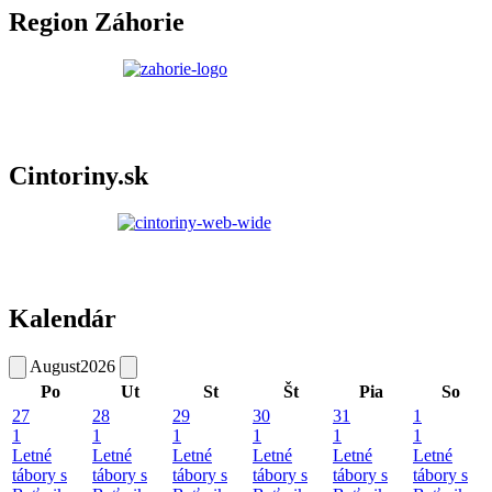
Region Záhorie
Cintoriny.sk
Kalendár
August
2026
Po
Ut
St
Št
Pia
So
27
28
29
30
31
1
1
1
1
1
1
1
Letné
Letné
Letné
Letné
Letné
Letné
tábory s
tábory s
tábory s
tábory s
tábory s
tábory s