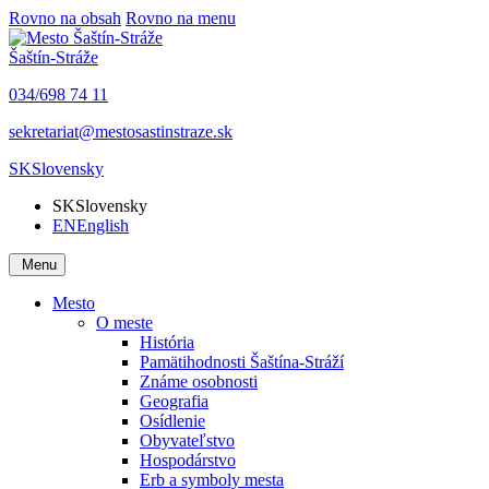
Rovno na obsah
Rovno na menu
Šaštín-Stráže
034/698 74 11
sekretariat@mestosastinstraze.sk
SK
Slovensky
SK
Slovensky
EN
English
Menu
Mesto
O meste
História
Pamätihodnosti Šaštína-Stráží
Známe osobnosti
Geografia
Osídlenie
Obyvateľstvo
Hospodárstvo
Erb a symboly mesta