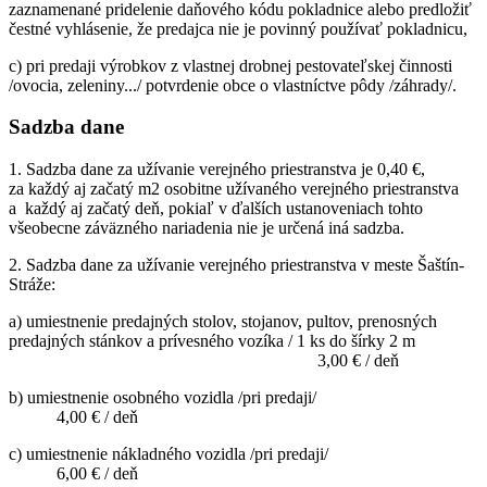
zaznamenané pridelenie daňového kódu pokladnice alebo predložiť
čestné vyhlásenie, že predajca nie je povinný používať pokladnicu,
c) pri predaji výrobkov z vlastnej drobnej pestovateľskej činnosti
/ovocia, zeleniny.../ potvrdenie obce o vlastníctve pôdy /záhrady/.
Sadzba dane
1. Sadzba dane za užívanie verejného priestranstva je 0,40 €,
za každý aj začatý m2 osobitne užívaného verejného priestranstva
a každý aj začatý deň, pokiaľ v ďalších ustanoveniach tohto
všeobecne záväzného nariadenia nie je určená iná sadzba.
2. Sadzba dane za užívanie verejného priestranstva v meste Šaštín-
Stráže:
a) umiestnenie predajných stolov, stojanov, pultov, prenosných
predajných stánkov a prívesného vozíka / 1 ks do šírky 2 m
3,00 € / deň
b) umiestnenie osobného vozidla /pri predaji/
4,00 € / deň
c) umiestnenie nákladného vozidla /pri predaji/
6,00 € / deň