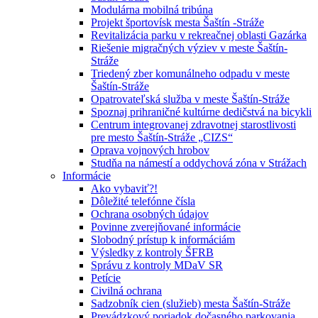
Modulárna mobilná tribúna
Projekt športovísk mesta Šaštín -Stráže
Revitalizácia parku v rekreačnej oblasti Gazárka
Riešenie migračných výziev v meste Šaštín-
Stráže
Triedený zber komunálneho odpadu v meste
Šaštín-Stráže
Opatrovateľská služba v meste Šaštín-Stráže
Spoznaj prihraničné kultúrne dedičstvá na bicykli
Centrum integrovanej zdravotnej starostlivosti
pre mesto Šaštín-Stráže „CIZS“
Oprava vojnových hrobov
Studňa na námestí a oddychová zóna v Strážach
Informácie
Ako vybaviť?!
Dôležité telefónne čísla
Ochrana osobných údajov
Povinne zverejňované informácie
Slobodný prístup k informáciám
Výsledky z kontroly ŠFRB
Správu z kontroly MDaV SR
Petície
Civilná ochrana
Sadzobník cien (služieb) mesta Šaštín-Stráže
Prevádzkový poriadok dočasného parkovania