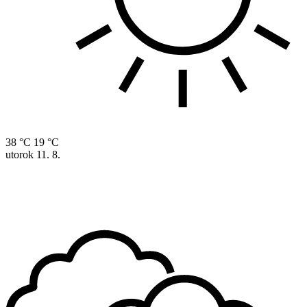
38 °C
19 °C
utorok
11. 8.