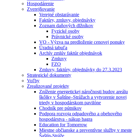
Hospodárenie
Zverejňovanie
Verejné obstarávanie
Faktúry, zmluvy, objednávky
Zoznam daňových dlžníkov
Fyzické osoby
Právnické osoby
VO - Výzva na predloženie cenovej ponuky
Úradná tabuľa
Archív zmlúv faktúr objednávok
Zmluvy
FZO
Zmluvy, faktúry, objednávky do 27.3.2023
Strategické dokumenty
Voľby
Zrealizované projekty
Zníženie energetickej náročnosti budov areálu
škôlky v Šaštíne–Strážach a vytvorenie novej
triedy v hospodárskom pavilóne
Chodník pre pútnikov
Podpora rozvoja odpadového a obehového
hospodárstva - nákup bagra
Education for Tomorrow
Miestne občianske a preventívne služby v meste
Šaštín-Stráže