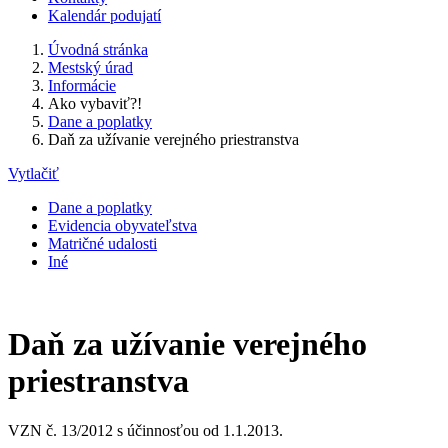
Kalendár podujatí
Úvodná stránka
Mestský úrad
Informácie
Ako vybaviť?!
Dane a poplatky
Daň za užívanie verejného priestranstva
Vytlačiť
Dane a poplatky
Evidencia obyvateľstva
Matričné udalosti
Iné
Daň za užívanie verejného
priestranstva
VZN č. 13/2012 s účinnosťou od 1.1.2013.