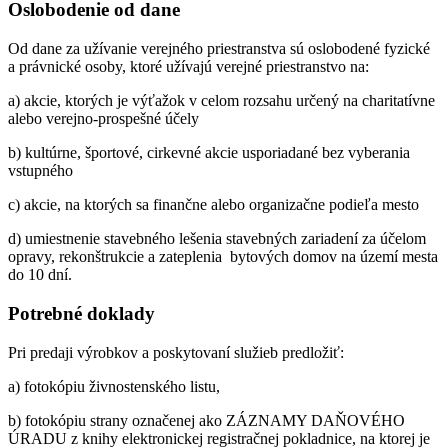
Oslobodenie od dane
Od dane za užívanie verejného priestranstva sú oslobodené fyzické
a právnické osoby, ktoré užívajú verejné priestranstvo na:
a) akcie, ktorých je výťažok v celom rozsahu určený na charitatívne
alebo verejno-prospešné účely
b) kultúrne, športové, cirkevné akcie usporiadané bez vyberania
vstupného
c) akcie, na ktorých sa finančne alebo organizačne podieľa mesto
d) umiestnenie stavebného lešenia stavebných zariadení za účelom
opravy, rekonštrukcie a zateplenia bytových domov na území mesta
do 10 dní.
Potrebné doklady
Pri predaji výrobkov a poskytovaní služieb predložiť:
a) fotokópiu živnostenského listu,
b) fotokópiu strany označenej ako ZÁZNAMY DAŇOVÉHO
ÚRADU z knihy elektronickej registračnej pokladnice, na ktorej je