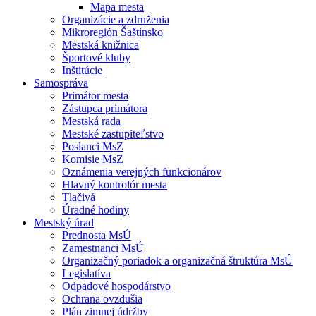
Mapa mesta
Organizácie a združenia
Mikroregión Šaštínsko
Mestská knižnica
Športové kluby
Inštitúcie
Samospráva
Primátor mesta
Zástupca primátora
Mestská rada
Mestské zastupiteľstvo
Poslanci MsZ
Komisie MsZ
Oznámenia verejných funkcionárov
Hlavný kontrolór mesta
Tlačivá
Úradné hodiny
Mestský úrad
Prednosta MsÚ
Zamestnanci MsÚ
Organizačný poriadok a organizačná štruktúra MsÚ
Legislatíva
Odpadové hospodárstvo
Ochrana ovzdušia
Plán zimnej údržby