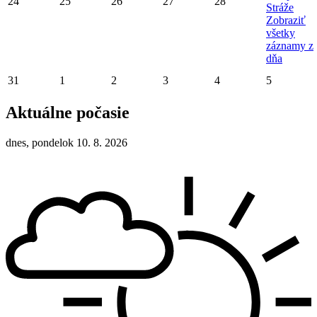
24
25
26
27
28
Stráže
Zobraziť
všetky
záznamy z
dňa
31
1
2
3
4
5
Aktuálne počasie
dnes, pondelok 10. 8. 2026