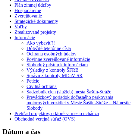
Plán zimnej údržby
Hospodárenie
Zverejňovanie
Strategické dokumenty
Voľby
Zrealizované projekty
Informácie
Ako vybaviť?!
Dôležité telefónne čísla
Ochrana osobných údajov
Povinne zverejňované informácie
Slobodný prístup k informáciám
Výsledky z kontroly ŠFRB
Správu z kontroly MDaV SR
Petície
Civilná ochrana
Sadzobník cien (služieb) mesta Šaštín-Stráže
Prevádzkový poriadok dočasného parkovania
motorových vozidiel v Meste Šaštín-Stráže – Námestie
Slobody
Prehľad projektov, o ktoré sa mesto uchádza
Obchodná verejná súťaž (OVS)
Dátum a čas