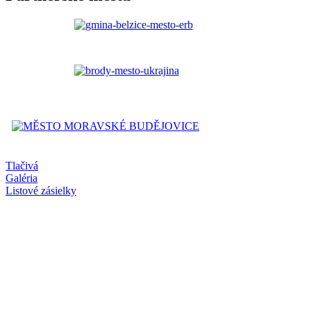
Tlačivá
Galéria
Listové zásielky