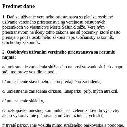
Predmet dane
1. Daň za užívanie verejného priestranstva sa platí za osobitné
užívanie verejného priestranstva na verejnosti prístupných
pozemkoch vo vlastníctve Mesta Šaštín-Stráže. Verejným
priestranstvom na účely tohto zákona nie sú pozemky, ktoré mesto
prenajalo podľa osobitného zákona napr. Občiansky zákonník,
Obchodný zákonník.
2.
Osobitným užívaním verejného priestranstva sa rozumie
najmä:
a/ umiestnenie zariadenia slúžiaceho na poskytovanie služieb - napr.
stôl, motorové vozidlo, a pod.,
b/ umiestnenie stavebného alebo predajného zariadenia,
c/ umiestnenie zariadenia cirkusu, lunaparku, príp. iných atrakcií,
d/ umiestnenie skládky,
e/ rozkopávka miestnej komunikácie a zelene z dôvodu výstavby
alebo vykonávanie plánovanej údržby inžinierskych sietí,
f/ trvalé parkovanie vozidla mimo stráženého parkoviska a podobne.