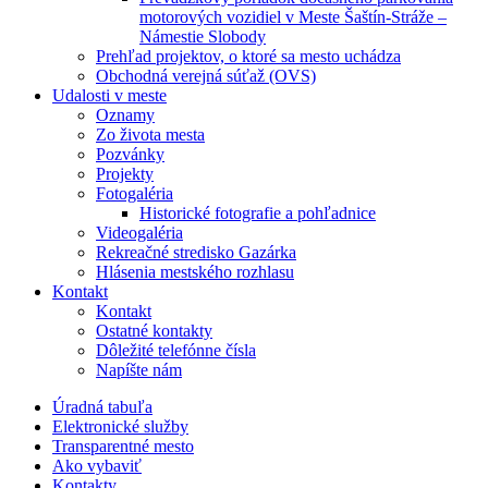
motorových vozidiel v Meste Šaštín-Stráže –
Námestie Slobody
Prehľad projektov, o ktoré sa mesto uchádza
Obchodná verejná súťaž (OVS)
Udalosti v meste
Oznamy
Zo života mesta
Pozvánky
Projekty
Fotogaléria
Historické fotografie a pohľadnice
Videogaléria
Rekreačné stredisko Gazárka
Hlásenia mestského rozhlasu
Kontakt
Kontakt
Ostatné kontakty
Dôležité telefónne čísla
Napíšte nám
Úradná tabuľa
Elektronické služby
Transparentné mesto
Ako vybaviť
Kontakty