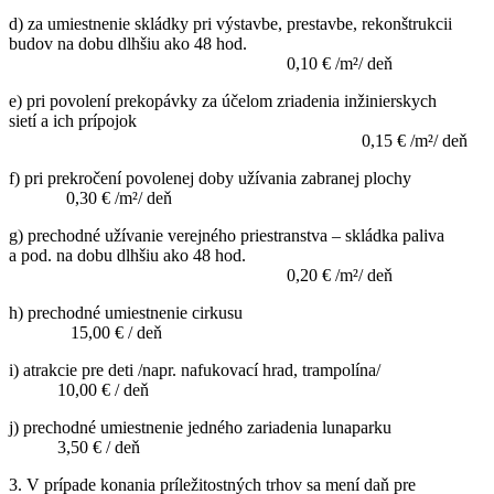
d) za umiestnenie skládky pri výstavbe, prestavbe, rekonštrukcii
budov na dobu dlhšiu ako 48 hod.
0,10 € /m²/ deň
e) pri povolení prekopávky za účelom zriadenia inžinierskych
sietí a ich prípojok
0,15 € /m²/ deň
f) pri prekročení povolenej doby užívania zabranej plochy
0,30 € /m²/ deň
g) prechodné užívanie verejného priestranstva – skládka paliva
a pod. na dobu dlhšiu ako 48 hod.
0,20 € /m²/ deň
h) prechodné umiestnenie cirkusu
15,00 € / deň
i) atrakcie pre deti /napr. nafukovací hrad, trampolína/
10,00 € / deň
j) prechodné umiestnenie jedného zariadenia lunaparku
3,50 € / deň
3. V prípade konania príležitostných trhov sa mení daň pre