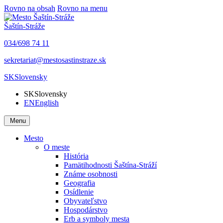
Rovno na obsah
Rovno na menu
Šaštín-Stráže
034/698 74 11
sekretariat@mestosastinstraze.sk
SK
Slovensky
SK
Slovensky
EN
English
Menu
Mesto
O meste
História
Pamätihodnosti Šaštína-Stráží
Známe osobnosti
Geografia
Osídlenie
Obyvateľstvo
Hospodárstvo
Erb a symboly mesta