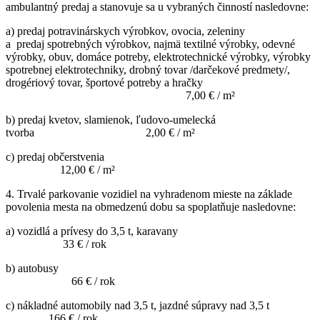
ambulantný predaj a stanovuje sa u vybraných činností nasledovne:
a) predaj potravinárskych výrobkov, ovocia, zeleniny
a predaj spotrebných výrobkov, najmä textilné výrobky, odevné
výrobky, obuv, domáce potreby, elektrotechnické výrobky, výrobky
spotrebnej elektrotechniky, drobný tovar /darčekové predmety/,
drogériový tovar, športové potreby a hračky
7,00 € / m²
b) predaj kvetov, slamienok, ľudovo-umelecká
tvorba 2,00 € / m²
c) predaj občerstvenia
12,00 € / m²
4. Trvalé parkovanie vozidiel na vyhradenom mieste na základe
povolenia mesta na obmedzenú dobu sa spoplatňuje nasledovne:
a) vozidlá a prívesy do 3,5 t, karavany
33 € / rok
b) autobusy
66 € / rok
c) nákladné automobily nad 3,5 t, jazdné súpravy nad 3,5 t
166 € / rok