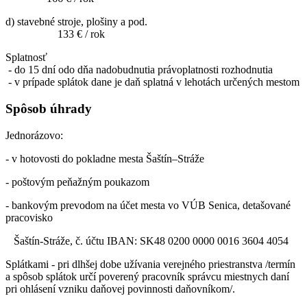
d) stavebné stroje, plošiny a pod.
133 € / rok
Splatnosť
- do 15 dní odo dňa nadobudnutia právoplatnosti rozhodnutia
- v prípade splátok dane je daň splatná v lehotách určených mestom
Spôsob úhrady
Jednorázovo:
- v hotovosti do pokladne mesta Šaštín–Stráže
- poštovým peňažným poukazom
- bankovým prevodom na účet mesta vo VÚB Senica, detašované
pracovisko
Šaštín-Stráže, č. účtu IBAN: SK48 0200 0000 0016 3604 4054
Splátkami - pri dlhšej dobe užívania verejného priestranstva /termín
a spôsob splátok určí poverený pracovník správcu miestnych daní
pri ohlásení vzniku daňovej povinnosti daňovníkom/.