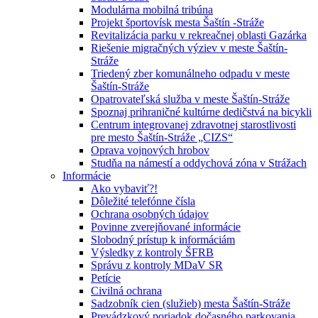
Modulárna mobilná tribúna
Projekt športovísk mesta Šaštín -Stráže
Revitalizácia parku v rekreačnej oblasti Gazárka
Riešenie migračných výziev v meste Šaštín-
Stráže
Triedený zber komunálneho odpadu v meste
Šaštín-Stráže
Opatrovateľská služba v meste Šaštín-Stráže
Spoznaj prihraničné kultúrne dedičstvá na bicykli
Centrum integrovanej zdravotnej starostlivosti
pre mesto Šaštín-Stráže „CIZS“
Oprava vojnových hrobov
Studňa na námestí a oddychová zóna v Strážach
Informácie
Ako vybaviť?!
Dôležité telefónne čísla
Ochrana osobných údajov
Povinne zverejňované informácie
Slobodný prístup k informáciám
Výsledky z kontroly ŠFRB
Správu z kontroly MDaV SR
Petície
Civilná ochrana
Sadzobník cien (služieb) mesta Šaštín-Stráže
Prevádzkový poriadok dočasného parkovania