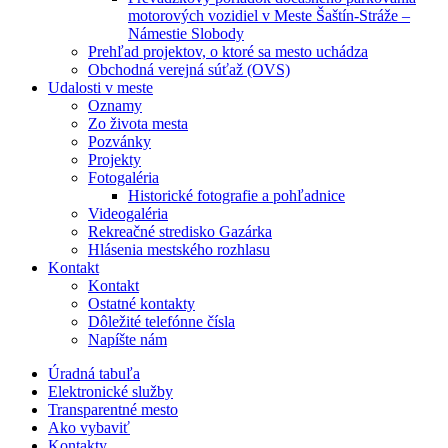
motorových vozidiel v Meste Šaštín-Stráže –
Námestie Slobody
Prehľad projektov, o ktoré sa mesto uchádza
Obchodná verejná súťaž (OVS)
Udalosti v meste
Oznamy
Zo života mesta
Pozvánky
Projekty
Fotogaléria
Historické fotografie a pohľadnice
Videogaléria
Rekreačné stredisko Gazárka
Hlásenia mestského rozhlasu
Kontakt
Kontakt
Ostatné kontakty
Dôležité telefónne čísla
Napíšte nám
Úradná tabuľa
Elektronické služby
Transparentné mesto
Ako vybaviť
Kontakty