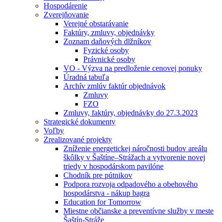
Hospodárenie
Zverejňovanie
Verejné obstarávanie
Faktúry, zmluvy, objednávky
Zoznam daňových dlžníkov
Fyzické osoby
Právnické osoby
VO - Výzva na predloženie cenovej ponuky
Úradná tabuľa
Archív zmlúv faktúr objednávok
Zmluvy
FZO
Zmluvy, faktúry, objednávky do 27.3.2023
Strategické dokumenty
Voľby
Zrealizované projekty
Zníženie energetickej náročnosti budov areálu
škôlky v Šaštíne–Strážach a vytvorenie novej
triedy v hospodárskom pavilóne
Chodník pre pútnikov
Podpora rozvoja odpadového a obehového
hospodárstva - nákup bagra
Education for Tomorrow
Miestne občianske a preventívne služby v meste
Šaštín-Stráže