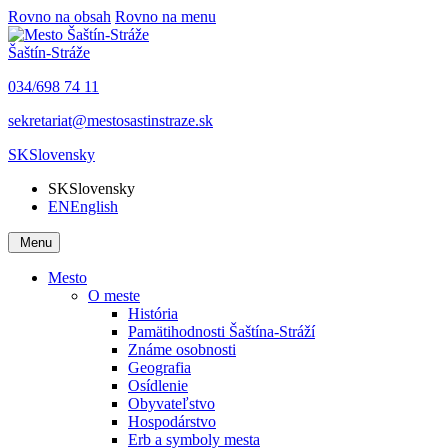
Rovno na obsah
Rovno na menu
Šaštín-Stráže
034/698 74 11
sekretariat@mestosastinstraze.sk
SK
Slovensky
SK
Slovensky
EN
English
Menu
Mesto
O meste
História
Pamätihodnosti Šaštína-Stráží
Známe osobnosti
Geografia
Osídlenie
Obyvateľstvo
Hospodárstvo
Erb a symboly mesta