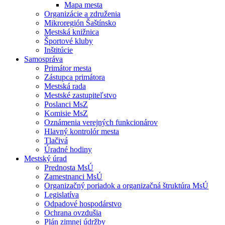
Mapa mesta
Organizácie a združenia
Mikroregión Šaštínsko
Mestská knižnica
Športové kluby
Inštitúcie
Samospráva
Primátor mesta
Zástupca primátora
Mestská rada
Mestské zastupiteľstvo
Poslanci MsZ
Komisie MsZ
Oznámenia verejných funkcionárov
Hlavný kontrolór mesta
Tlačivá
Úradné hodiny
Mestský úrad
Prednosta MsÚ
Zamestnanci MsÚ
Organizačný poriadok a organizačná štruktúra MsÚ
Legislatíva
Odpadové hospodárstvo
Ochrana ovzdušia
Plán zimnej údržby