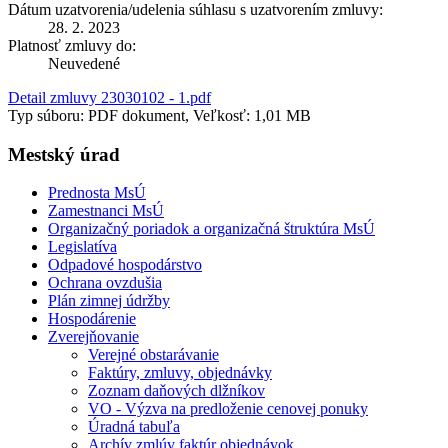
Dátum uzatvorenia/udelenia súhlasu s uzatvorením zmluvy:
28. 2. 2023
Platnosť zmluvy do:
Neuvedené
Detail zmluvy 23030102 - 1.pdf
Typ súboru: PDF dokument, Veľkosť: 1,01 MB
Mestský úrad
Prednosta MsÚ
Zamestnanci MsÚ
Organizačný poriadok a organizačná štruktúra MsÚ
Legislatíva
Odpadové hospodárstvo
Ochrana ovzdušia
Plán zimnej údržby
Hospodárenie
Zverejňovanie
Verejné obstarávanie
Faktúry, zmluvy, objednávky
Zoznam daňových dlžníkov
VO - Výzva na predloženie cenovej ponuky
Úradná tabuľa
Archív zmlúv faktúr objednávok