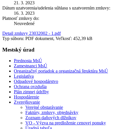
21. 3. 2023
Dátum uzatvorenia/udelenia súhlasu s uzatvorením zmluvy:
16. 3. 2023
Platnosť zmluvy do:
Neuvedené
Detail zmluvy 23032002 - 1.pdf
Typ súboru: PDF dokument, Veľkosť: 452,39 kB
Mestský úrad
Prednosta MsÚ
Zamestnanci MsÚ
Organizačný poriadok a organizačná štruktúra MsÚ
Legislatíva
Odpadové hospodárstvo
Ochrana ovzdušia
Plán zimnej údržby
Hospodárenie
Zverejňovanie
Verejné obstarávanie
Faktúry, zmluvy, objednávky
Zoznam daňových dlžníkov
VO - Výzva na predloženie cenovej ponuky
Úradná tabuľa