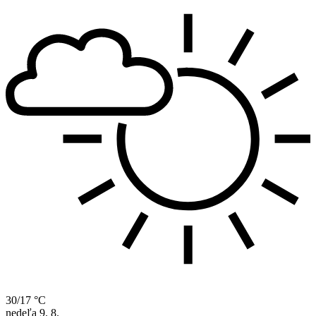
30/17 °C
nedeľa
9. 8.