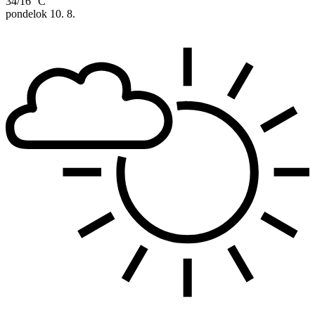
34/16 °C
pondelok
10. 8.