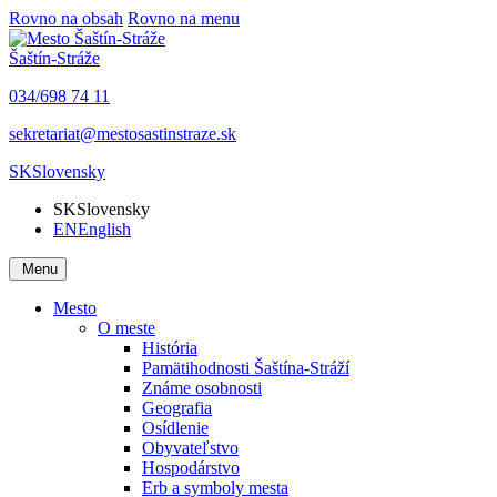
Rovno na obsah
Rovno na menu
Šaštín-Stráže
034/698 74 11
sekretariat@mestosastinstraze.sk
SK
Slovensky
SK
Slovensky
EN
English
Menu
Mesto
O meste
História
Pamätihodnosti Šaštína-Stráží
Známe osobnosti
Geografia
Osídlenie
Obyvateľstvo
Hospodárstvo
Erb a symboly mesta