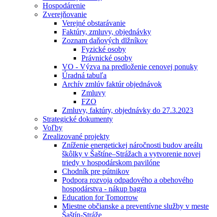
Hospodárenie
Zverejňovanie
Verejné obstarávanie
Faktúry, zmluvy, objednávky
Zoznam daňových dlžníkov
Fyzické osoby
Právnické osoby
VO - Výzva na predloženie cenovej ponuky
Úradná tabuľa
Archív zmlúv faktúr objednávok
Zmluvy
FZO
Zmluvy, faktúry, objednávky do 27.3.2023
Strategické dokumenty
Voľby
Zrealizované projekty
Zníženie energetickej náročnosti budov areálu
škôlky v Šaštíne–Strážach a vytvorenie novej
triedy v hospodárskom pavilóne
Chodník pre pútnikov
Podpora rozvoja odpadového a obehového
hospodárstva - nákup bagra
Education for Tomorrow
Miestne občianske a preventívne služby v meste
Šaštín-Stráže