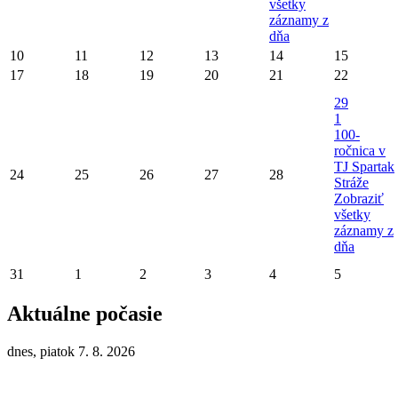
všetky
záznamy z
dňa
10
11
12
13
14
15
17
18
19
20
21
22
29
1
100-
ročnica v
TJ Spartak
24
25
26
27
28
Stráže
Zobraziť
všetky
záznamy z
dňa
31
1
2
3
4
5
Aktuálne počasie
dnes, piatok 7. 8. 2026