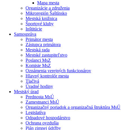
Mapa mesta
Organizácie a združenia
Mikroregión Šaštínsko
Mestská knižnica
Športové kluby
Inštitúcie
Samospráva
Primátor mesta
Zástupca primátora
Mestská rada
Mestské zastupiteľstvo
Poslanci MsZ
Komisie MsZ
Oznámenia verejných funkcionárov
Hlavný kontrolór mesta
Tlačivá
Úradné hodiny
Mestský úrad
Prednosta MsÚ
Zamestnanci MsÚ
Organizačný poriadok a organizačná štruktúra MsÚ
Legislatíva
Odpadové hospodárstvo
Ochrana ovzdušia
Plán zimnej údržby