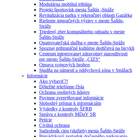
Modulárna mobilná tribúna
Projekt športovísk mesta Šaštín -Stráže
Revitalizácia parku v rekreačnej oblasti Gazárka
Riešenie migračných výziev v meste Šaštín-
Stráže
Triedený zber komunálneho odpadu v meste
Šaštín-Stráže
Opatrovateľská služba v meste Šaštín-Stráže
Spoznaj prihraničné kultúrne dedičstvá na bicykli
Centrum integrovanej zdravotnej starostlivosti
pre mesto Šaštín-Stráže „CIZS“
Oprava vojnových hrobov
Studňa na námestí a oddychová zóna v Strážach
Informácie
Ako vybaviť?!
Dôležité telefónne čísla
Ochrana osobných údajov
Povinne zverejňované informácie
Slobodný prístup k informáciám
Výsledky z kontroly ŠFRB
Správu z kontroly MDaV SR
Petície
Civilná ochrana
Sadzobník cien (služieb) mesta Šaštín-Stráže
Prevádzkový poriadok dočasného parkovania