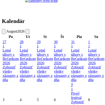
Kalendár
August
2026
Po
Ut
St
Št
Pia
So
27
28
29
30
31
1
1
1
1
1
1
1
Letné
Letné
Letné
Letné
Letné
Letné
tábory s
tábory s
tábory s
tábory s
tábory s
tábory s
Beťarikom
Beťarikom
Beťarikom
Beťarikom
Beťarikom
Beťarikom
2026
2026
2026
2026
2026
2026
Zobraziť
Zobraziť
Zobraziť
Zobraziť
Zobraziť
Zobraziť
všetky
všetky
všetky
všetky
všetky
všetky
záznamy z
záznamy z
záznamy z
záznamy z
záznamy z
záznamy z
dňa
dňa
dňa
dňa
dňa
dňa
7
1
Pivný
festival
3
4
5
6
8
Zobraziť