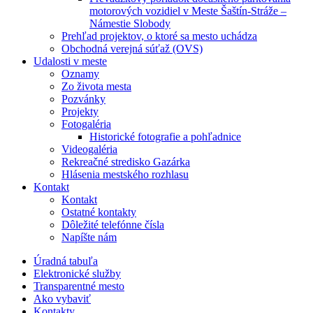
motorových vozidiel v Meste Šaštín-Stráže –
Námestie Slobody
Prehľad projektov, o ktoré sa mesto uchádza
Obchodná verejná súťaž (OVS)
Udalosti v meste
Oznamy
Zo života mesta
Pozvánky
Projekty
Fotogaléria
Historické fotografie a pohľadnice
Videogaléria
Rekreačné stredisko Gazárka
Hlásenia mestského rozhlasu
Kontakt
Kontakt
Ostatné kontakty
Dôležité telefónne čísla
Napíšte nám
Úradná tabuľa
Elektronické služby
Transparentné mesto
Ako vybaviť
Kontakty