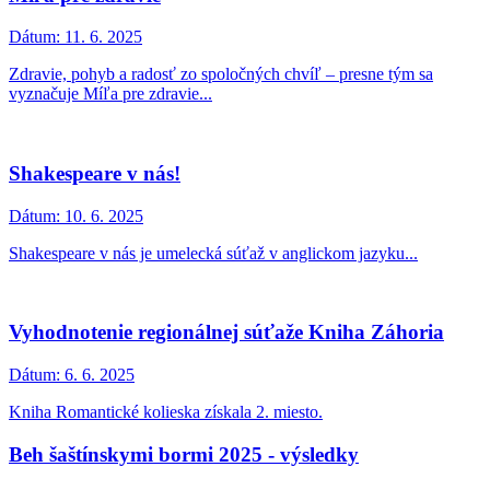
Dátum:
11. 6. 2025
Zdravie, pohyb a radosť zo spoločných chvíľ – presne tým sa
vyznačuje Míľa pre zdravie...
Shakespeare v nás!
Dátum:
10. 6. 2025
Shakespeare v nás je umelecká súťaž v anglickom jazyku...
Vyhodnotenie regionálnej súťaže Kniha Záhoria
Dátum:
6. 6. 2025
Kniha Romantické kolieska získala 2. miesto.
Beh šaštínskymi bormi 2025 - výsledky