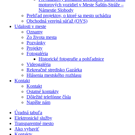
motorových vozidiel v Meste Šaštín-Stráže –
Námestie Slobody
Prehľad projektov, o ktoré sa mesto uchádza
Obchodná verejná súťaž (OVS)
Udalosti v meste
Oznamy
Zo života mesta
Pozvánky
Projekty
Fotogaléria
Historické fotografie a pohľadnice
Videogaléria
Rekreačné stredisko Gazárka
Hlásenia mestského rozhlasu
Kontakt
Kontakt
Ostatné kontakty
Dôležité telefónne čísla
Napíšte nám
Úradná tabuľa
Elektronické služby
Transparentné mesto
Ako vybaviť
Kontakty