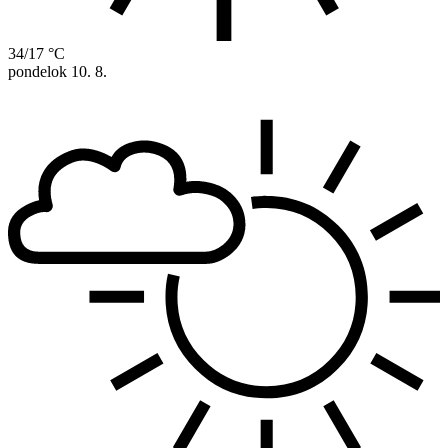
34/17 °C
pondelok
10. 8.