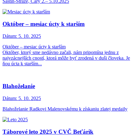
Šaštín-Stráže, Čáry 2.– 5.10.2025
Október – mesiac úcty k starším
Dátum:
5. 10. 2025
Október – mesiac úcty k starším
Október, ktorý sme nedávno začali, nám pripomína jednu z
najvzácnejších cností, ktorá môže byť zrodená v duši človeka. Je
ňou úcta k starším...
Blahoželanie
Dátum:
5. 10. 2025
Blahoželanie Radkovi Malenovskému k získaniu zlatej medaily
Táborové leto 2025 v CVČ Beťárik