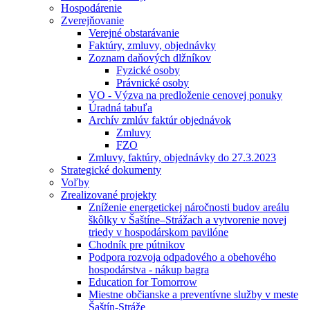
Hospodárenie
Zverejňovanie
Verejné obstarávanie
Faktúry, zmluvy, objednávky
Zoznam daňových dlžníkov
Fyzické osoby
Právnické osoby
VO - Výzva na predloženie cenovej ponuky
Úradná tabuľa
Archív zmlúv faktúr objednávok
Zmluvy
FZO
Zmluvy, faktúry, objednávky do 27.3.2023
Strategické dokumenty
Voľby
Zrealizované projekty
Zníženie energetickej náročnosti budov areálu
škôlky v Šaštíne–Strážach a vytvorenie novej
triedy v hospodárskom pavilóne
Chodník pre pútnikov
Podpora rozvoja odpadového a obehového
hospodárstva - nákup bagra
Education for Tomorrow
Miestne občianske a preventívne služby v meste
Šaštín-Stráže