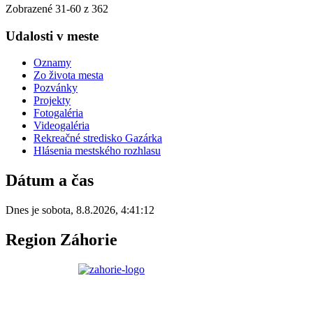
Zobrazené
31
-
60
z 362
Udalosti v meste
Oznamy
Zo života mesta
Pozvánky
Projekty
Fotogaléria
Videogaléria
Rekreačné stredisko Gazárka
Hlásenia mestského rozhlasu
Dátum a čas
Dnes je
sobota
,
8.8.2026
,
4:41:12
Region Záhorie