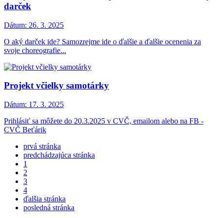
darček
Dátum:
26. 3. 2025
O aký darček ide? Samozrejme ide o ďalšie a ďalšie ocenenia za
svoje choreografie...
Projekt včielky samotárky
Dátum:
17. 3. 2025
Prihlásiť sa môžete do 20.3.2025 v CVČ, emailom alebo na FB -
CVČ Beťárik
prvá stránka
predchádzajúca stránka
1
2
3
4
ďalšia stránka
posledná stránka