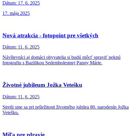
Dátum:
17. 6. 2025
17. mája 2025
Nová atrakcia - fotopoint pre všetkých
Dátum:
11. 6. 2025
Návštevníci aj domáci obyvatelia si budú môcť spraviť peknú
fotografiu s Bazilikou Sedembolestnej Panny Márie.
Životné jubileum Jožka Vetešku
Dátum:
11. 6. 2025
Stretli sme sa pri príležitosti životného jubilea 80. narodenín Jožka
Vetešku.
Míľa pre zdravie