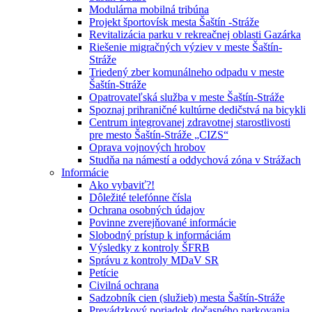
Modulárna mobilná tribúna
Projekt športovísk mesta Šaštín -Stráže
Revitalizácia parku v rekreačnej oblasti Gazárka
Riešenie migračných výziev v meste Šaštín-
Stráže
Triedený zber komunálneho odpadu v meste
Šaštín-Stráže
Opatrovateľská služba v meste Šaštín-Stráže
Spoznaj prihraničné kultúrne dedičstvá na bicykli
Centrum integrovanej zdravotnej starostlivosti
pre mesto Šaštín-Stráže „CIZS“
Oprava vojnových hrobov
Studňa na námestí a oddychová zóna v Strážach
Informácie
Ako vybaviť?!
Dôležité telefónne čísla
Ochrana osobných údajov
Povinne zverejňované informácie
Slobodný prístup k informáciám
Výsledky z kontroly ŠFRB
Správu z kontroly MDaV SR
Petície
Civilná ochrana
Sadzobník cien (služieb) mesta Šaštín-Stráže
Prevádzkový poriadok dočasného parkovania