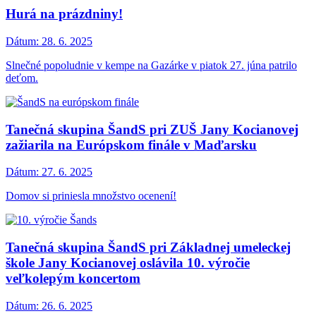
Hurá na prázdniny!
Dátum:
28. 6. 2025
Slnečné popoludnie v kempe na Gazárke v piatok 27. júna patrilo
deťom.
Tanečná skupina ŠandS pri ZUŠ Jany Kocianovej
zažiarila na Európskom finále v Maďarsku
Dátum:
27. 6. 2025
Domov si priniesla množstvo ocenení!
Tanečná skupina ŠandS pri Základnej umeleckej
škole Jany Kocianovej oslávila 10. výročie
veľkolepým koncertom
Dátum:
26. 6. 2025