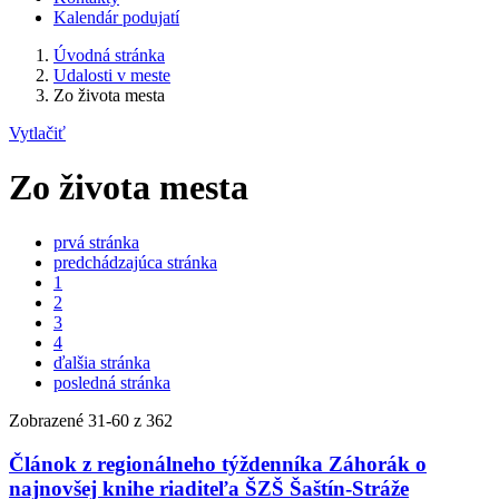
Kalendár podujatí
Úvodná stránka
Udalosti v meste
Zo života mesta
Vytlačiť
Zo života mesta
prvá stránka
predchádzajúca stránka
1
2
3
4
ďalšia stránka
posledná stránka
Zobrazené
31
-
60
z 362
Článok z regionálneho týždenníka Záhorák o
najnovšej knihe riaditeľa ŠZŠ Šaštín-Stráže