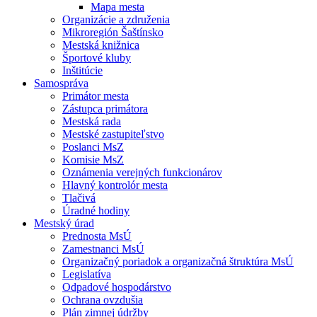
Mapa mesta
Organizácie a združenia
Mikroregión Šaštínsko
Mestská knižnica
Športové kluby
Inštitúcie
Samospráva
Primátor mesta
Zástupca primátora
Mestská rada
Mestské zastupiteľstvo
Poslanci MsZ
Komisie MsZ
Oznámenia verejných funkcionárov
Hlavný kontrolór mesta
Tlačivá
Úradné hodiny
Mestský úrad
Prednosta MsÚ
Zamestnanci MsÚ
Organizačný poriadok a organizačná štruktúra MsÚ
Legislatíva
Odpadové hospodárstvo
Ochrana ovzdušia
Plán zimnej údržby