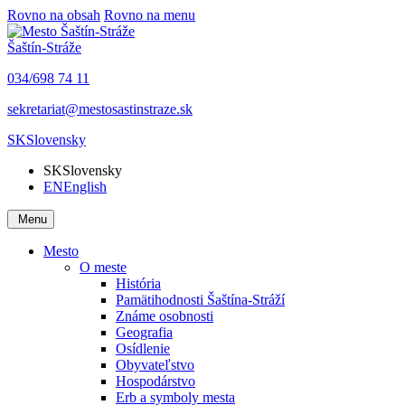
Rovno na obsah
Rovno na menu
Šaštín-Stráže
034/698 74 11
sekretariat@mestosastinstraze.sk
SK
Slovensky
SK
Slovensky
EN
English
Menu
Mesto
O meste
História
Pamätihodnosti Šaštína-Stráží
Známe osobnosti
Geografia
Osídlenie
Obyvateľstvo
Hospodárstvo
Erb a symboly mesta