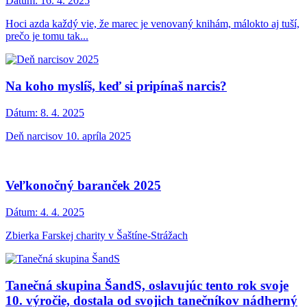
Dátum:
16. 4. 2025
Hoci azda každý vie, že marec je venovaný knihám, málokto aj tuší,
prečo je tomu tak...
Na koho myslíš, keď si pripínaš narcis?
Dátum:
8. 4. 2025
Deň narcisov 10. apríla 2025
Veľkonočný baranček 2025
Dátum:
4. 4. 2025
Zbierka Farskej charity v Šaštíne-Strážach
Tanečná skupina ŠandS, oslavujúc tento rok svoje
10. výročie, dostala od svojich tanečníkov nádherný